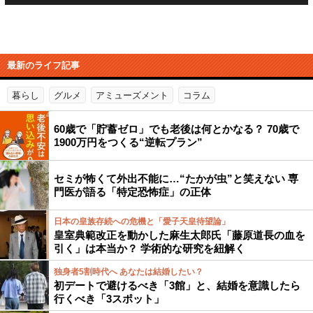
最新のライフ記事
暮らし
グルメ
アミューズメント
コラム
60歳で「貯蓄ゼロ」でも老後は何とかなる？ 70歳で
1900万円をつくる“逆転プラン”
セミが怖くて外出不能に…“たかが虫”と笑えない 専
門医が語る「特定恐怖症」の正体
日本の皇族存続への危機と「愛子天皇待望論」
皇室典範改正を動かした麻生太郎氏「藤原道長の血を
引く」は本当か？ 学術的な研究を紐解く
独身者5割時代へ あなたは結婚したい？
初デートで避けるべき「3館」と、結婚を意識したら
行くべき「3スポット」