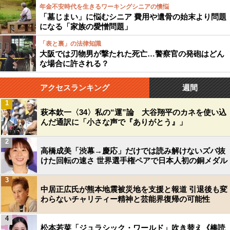
年金不安時代を生きるワーキングシニアの懊悩
「墓じまい」に悩むシニア 費用や遺骨の始末より問題
になる「家族の愛憎問題」
「表と裏」の法律知識
大阪では刃物男が撃たれた死亡…警察官の発砲はどん
な場合に許される？
アクセスランキング
週間
1
萩本欽一〈34〉私の“運”論 大谷翔平のカネを使い込
んだ通訳に「小さな声で『ありがとう』」
2
高橋成美「渋幕→慶応」だけでは読み解けないズバ抜
けた回転の速さ 世界選手権ペアで日本人初の銅メダル
3
中居正広氏が熊本地震被災地を支援と報道 引退後も変
わらないチャリティー精神と芸能界復帰の可能性
4
松本若菜「ジュラシック・ワールド」吹き替え《棒読