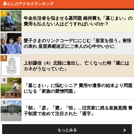
暮らしのアクセスランキング
1
年金生活者を悩ませる墓問題 維持費も「墓じまい」の
費用も払えない人はどうすればいいのか？
2
愛子さまのリンクコーデににじむ「皇室を担う」覚悟
の表れ 皇室典範改正にご本人の心中やいかに
3
上杉謙信（4）北陸に進出し、亡くなった時「蔵には
カネがうなっていた」
4
「墓じまい」に悩むシニア 費用や遺骨の始末より問題
になる「家族の愛憎問題」
5
「朝」「彦」「憲」「恒」…旧宮家に残る皇族意識 養
子制度で改めて注目された「通字」
もっとみる