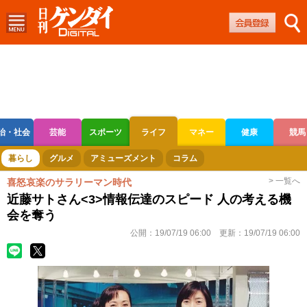
治・社会
芸能
スポーツ
ライフ
マネー
健康
競馬
ボートレース
競輪
オートレース
暮らし
グルメ
アミューズメント
コラム
> 一覧へ
喜怒哀楽のサラリーマン時代
近藤サトさん<3>情報伝達のスピード 人の考える機
会を奪う
公開：
19/07/19 06:00
更新：
19/07/19 06:00