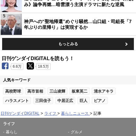
み》論争再燃…暗雲漂う主演ドラマに新たな逆風
5
神戸への“聖地帰還”めぐり騒然…山口組・司組長「7
年ぶりの里帰り」は実現するか
もっとみる
日刊ゲンダイDIGITALを読もう！
6.6万
18.5万
人気キーワード
高校野球
高市首相
三山凌輝
板東英二
清水アキラ
ハラスメント
三田佳子
中居正広
巨人
ピアノ
日刊ゲンダイDIGITAL
ライフ
暮らしニュース
記事
ライフ
暮らし
グルメ