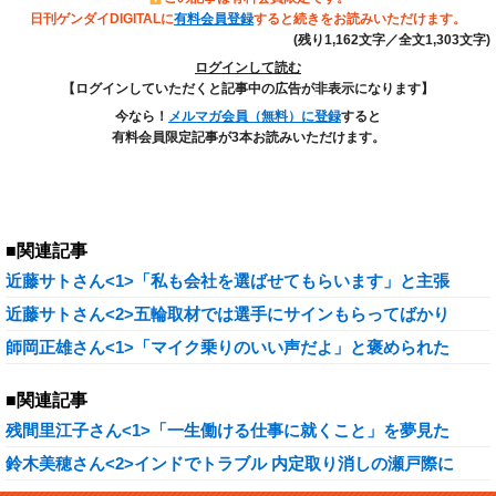
日刊ゲンダイDIGITALに
有料会員登録
すると続きをお読みいただけます。
(残り1,162文字／全文1,303文字)
ログインして読む
【ログインしていただくと記事中の広告が非表示になります】
今なら！
メルマガ会員（無料）に登録
すると
有料会員限定記事が3本お読みいただけます。
■関連記事
近藤サトさん<1>「私も会社を選ばせてもらいます」と主張
近藤サトさん<2>五輪取材では選手にサインもらってばかり
師岡正雄さん<1>「マイク乗りのいい声だよ」と褒められた
■関連記事
残間里江子さん<1>「一生働ける仕事に就くこと」を夢見た
鈴木美穂さん<2>インドでトラブル 内定取り消しの瀬戸際に