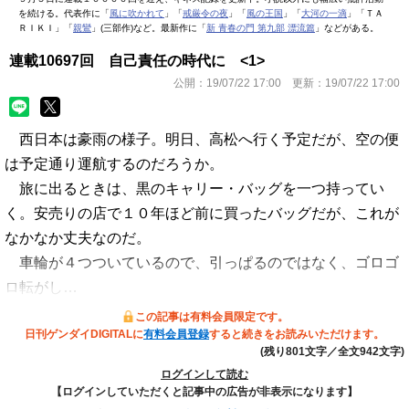
を続ける。代表作に「
風に吹かれて
」「
戒厳令の夜
」「
風の王国
」「
大河の一滴
」「ＴＡ
ＲＩＫＩ」「
親鸞
」(三部作)など。最新作に「
新 青春の門 第九部 漂流篇
」などがある。
連載10697回 自己責任の時代に <1>
公開：
19/07/22 17:00
更新：
19/07/22 17:00
西日本は豪雨の様子。明日、高松へ行く予定だが、空の便
は予定通り運航するのだろうか。
旅に出るときは、黒のキャリー・バッグを一つ持ってい
く。安売りの店で１０年ほど前に買ったバッグだが、これが
なかなか丈夫なのだ。
車輪が４つついているので、引っぱるのではなく、ゴロゴ
ロ転がし…
この記事は有料会員限定です。
日刊ゲンダイDIGITALに
有料会員登録
すると続きをお読みいただけます。
(残り801文字／全文942文字)
ログインして読む
【ログインしていただくと記事中の広告が非表示になります】