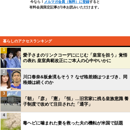
今なら！
メルマガ会員（無料）に登録
すると
有料会員限定記事が3本お読みいただけます。
暮らしのアクセスランキング
1
愛子さまのリンクコーデににじむ「皇室を担う」覚悟
の表れ 皇室典範改正にご本人の心中やいかに
2
川口春奈&板倉滉もそう？ なぜ格差婚はつまづき、同
格婚は続くのか
3
「朝」「彦」「憲」「恒」…旧宮家に残る皇族意識 養
子制度で改めて注目された「通字」
4
毒ヘビに噛まれた妻を救った夫の機転が米国で話題