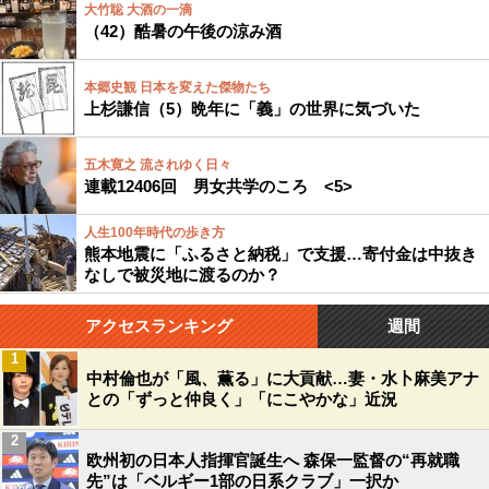
大竹聡 大酒の一滴
（42）酷暑の午後の涼み酒
本郷史観 日本を変えた傑物たち
上杉謙信（5）晩年に「義」の世界に気づいた
五木寛之 流されゆく日々
連載12406回 男女共学のころ <5>
人生100年時代の歩き方
熊本地震に「ふるさと納税」で支援…寄付金は中抜き
なしで被災地に渡るのか？
アクセスランキング
週間
1
中村倫也が「風、薫る」に大貢献…妻・水卜麻美アナ
との「ずっと仲良く」「にこやかな」近況
2
欧州初の日本人指揮官誕生へ 森保一監督の“再就職
先”は「ベルギー1部の日系クラブ」一択か