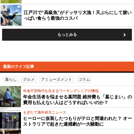
5
江戸川で“高級魚”がドッサリ大漁！天ぷらにして腹い
っぱい食らう最強のコスパ
もっとみる
最新のライフ記事
暮らし
グルメ
アミューズメント
コラム
年金不安時代を生きるワーキングシニアの懊悩
年金生活者を悩ませる墓問題 維持費も「墓じまい」の
費用も払えない人はどうすればいいのか？
もぎたて海外仰天ニュース
ヒーローに仮装したつもりがテロと間違われた？ オー
ストラリアで起きた逮捕劇が一大騒動に