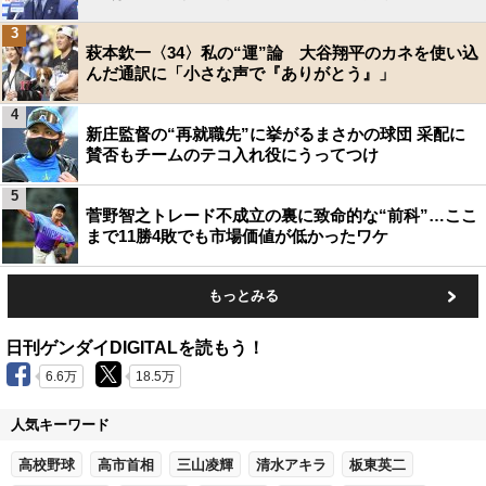
3
萩本欽一〈34〉私の“運”論 大谷翔平のカネを使い込
んだ通訳に「小さな声で『ありがとう』」
4
新庄監督の“再就職先”に挙がるまさかの球団 采配に
賛否もチームのテコ入れ役にうってつけ
5
菅野智之トレード不成立の裏に致命的な“前科”…ここ
まで11勝4敗でも市場価値が低かったワケ
もっとみる
日刊ゲンダイDIGITALを読もう！
6.6万
18.5万
人気キーワード
高校野球
高市首相
三山凌輝
清水アキラ
板東英二