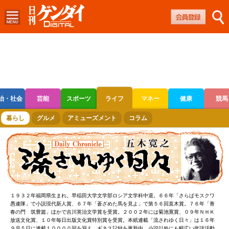
治・社会
芸能
スポーツ
ライフ
マネー
健康
競馬
ボートレース
競輪
オートレース
暮らし
グルメ
アミューズメント
コラム
１９３２年福岡県生まれ。早稲田大学文学部ロシア文学科中退。６６年「さらばモスクワ
愚連隊」で小説現代新人賞、６７年「蒼ざめた馬を見よ」で第５６回直木賞。７６年「青
春の門 筑豊篇」ほかで吉川英治文学賞を受賞。２００２年には菊池寛賞、０９年ＮＨＫ
放送文化賞、１０年毎日出版文化賞特別賞を受賞。本紙連載「流されゆく日々」は１６年
９月５日に連載１００００回を迎え、ギネス記録を更新中。小説以外にも幅広い批評活動