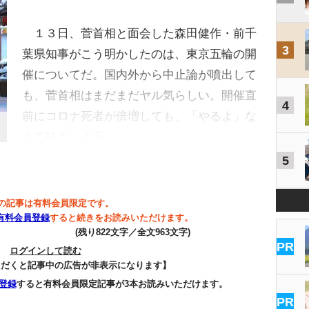
１３日、菅首相と面会した森田健作・前千
3
葉県知事がこう明かしたのは、東京五輪の開
催についてだ。国内外から中止論が噴出して
も、菅首相はまだまだヤル気らしい。開催直
4
前にコロナ死者が倍増しても、「やるよ」な
んて軽々しく言…
5
の記事は有料会員限定です。
有料会員登録
すると続きをお読みいただけます。
(残り822文字／全文963文字)
PR
ログインして読む
ただくと記事中の広告が非表示になります】
登録
すると有料会員限定記事が3本お読みいただけます。
PR