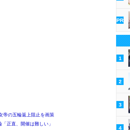
PR
1
2
3
池女帝の五輪返上阻止を画策
輪「正直、開催は難しい」
4