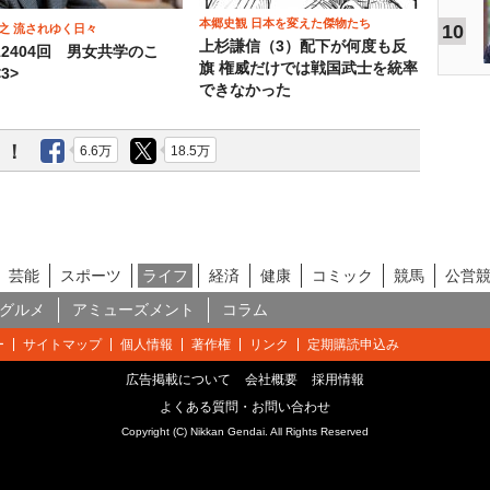
本郷史観 日本を変えた傑物たち
10
之 流されゆく日々
上杉謙信（3）配下が何度も反
12404回 男女共学のこ
旗 権威だけでは戦国武士を統率
3>
できなかった
う！
6.6万
18.5万
芸能
スポーツ
ライフ
経済
健康
コミック
競馬
公営
グルメ
アミューズメント
コラム
ー
サイトマップ
個人情報
著作権
リンク
定期購読申込み
広告掲載について
会社概要
採用情報
よくある質問・お問い合わせ
Copyright (C) Nikkan Gendai. All Rights Reserved