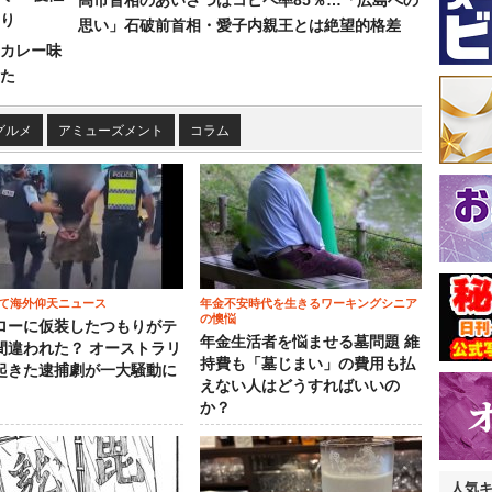
高市首相のあいさつはコピペ率85％…「広島への
り
思い」石破前首相・愛子内親王とは絶望的格差
カレー味
た
グルメ
アミューズメント
コラム
て海外仰天ニュース
年金不安時代を生きるワーキングシニア
の懊悩
ローに仮装したつもりがテ
年金生活者を悩ませる墓問題 維
間違われた？ オーストラリ
持費も「墓じまい」の費用も払
起きた逮捕劇が一大騒動に
えない人はどうすればいいの
か？
人気