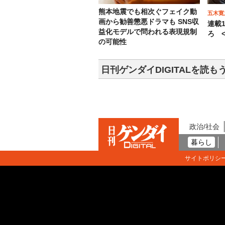
熊本地震でも相次ぐフェイク動
五木寛
画から勧善懲悪ドラマも SNS収
連載
益化モデルで問われる表現規制
ろ <
の可能性
日刊ゲンダイDIGITALを読も
政治/社会
暮らし
サイトポリシ