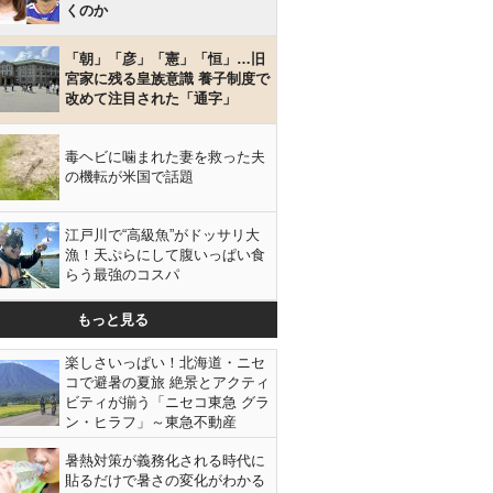
くのか
「朝」「彦」「憲」「恒」…旧
宮家に残る皇族意識 養子制度で
改めて注目された「通字」
毒ヘビに噛まれた妻を救った夫
の機転が米国で話題
江戸川で“高級魚”がドッサリ大
漁！天ぷらにして腹いっぱい食
らう最強のコスパ
もっと見る
楽しさいっぱい！北海道・ニセ
コで避暑の夏旅 絶景とアクティ
ビティが揃う「ニセコ東急 グラ
ン・ヒラフ」～東急不動産
暑熱対策が義務化される時代に
貼るだけで暑さの変化がわかる