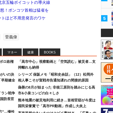
北京五輪ボイコットの導火線
激怒！ポンコツ首相は猛省を
リートほど不用意発言のワケ
5
菅義偉
マネー
健康
BOOKS
なボロ政権
「高市中心」視察動画と「空気読む」被災者…支
持離れも納得
まがいの決
シリーズ 保阪メモ「昭和史余話」（12）松岡外
「早期健全
相人事こそが宣戦布告通知遅れの間接的原因
偽善の8月が始まった 非核三原則を踏みにじる高
イラン戦争
市&小泉コンビの白々しさ
国防長官
熊本地震の被災地利用に続き…首相官邸が今度は
国民栄誉賞で「高市PR動画」作成し大炎上
穴”…慢性