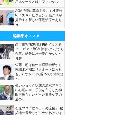
示温シールとは～ファンケル
AGA治療に革命を起こす検査技
術「スキャビジョン」銀クリが
提示する新しい薄毛治療のあり
方
編集部オススメ
高市首相“被災地利用PV”が大炎
上！ ピアノBGM付きでヘリから
合掌、酷暑に汗一滴かかない不
可解
佐藤二朗は信州大経済学部から
就職氷河期にリクルートに入社
も、わずか1日で辞めて役者の道
へ
強いショック状態の清水アキラ
に心配の声…子供を亡くした神
田正輝らもたどった遺族ケアの
道のり
石原プロ「炊き出しの流儀」 被
災地一番乗りがエラいわけでは