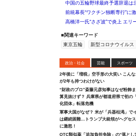
中国の五輪野球最終予選辞退は
前統幕長“ワクチン独断専行”に
高橋洋一氏“さざ波”で炎上 エ
■関連キーワード
東京五輪
新型コロナウイルス
政治・社会
芸能
スポーツ
2年後に「増税」空手形の大笑い こん
が2年も持つわけがない
“財政のプロ”斎藤元彦知事はなぜ粉飾
算見抜けず？ 兵庫県が都道府県で初の
化団体」転落危機
軍事大国がなぜ？ 米が「兵器枯渇」で
は継続困難…トランプ大統領がヘグセス
に激怒！
OTC類似薬「追加負担免除」の“落とし