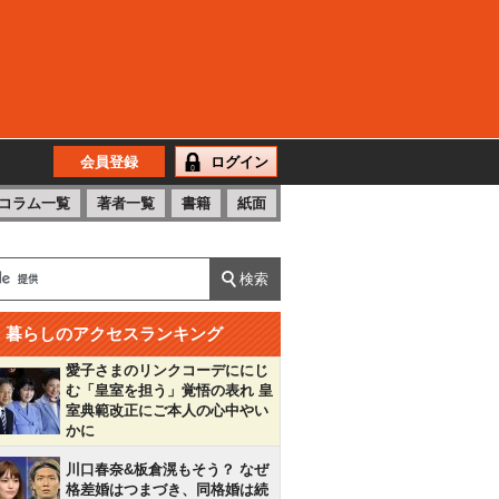
会員登録
ログイン
コラム一覧
著者一覧
書籍
紙面
暮らしのアクセスランキング
愛子さまのリンクコーデににじ
む「皇室を担う」覚悟の表れ 皇
室典範改正にご本人の心中やい
かに
川口春奈&板倉滉もそう？ なぜ
格差婚はつまづき、同格婚は続