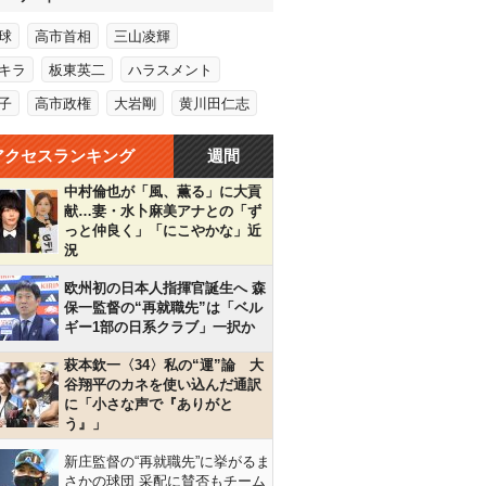
球
高市首相
三山凌輝
キラ
板東英二
ハラスメント
子
高市政権
大岩剛
黄川田仁志
アクセスランキング
週間
中村倫也が「風、薫る」に大貢
献…妻・水卜麻美アナとの「ず
っと仲良く」「にこやかな」近
況
欧州初の日本人指揮官誕生へ 森
保一監督の“再就職先”は「ベル
ギー1部の日系クラブ」一択か
萩本欽一〈34〉私の“運”論 大
谷翔平のカネを使い込んだ通訳
に「小さな声で『ありがと
う』」
新庄監督の“再就職先”に挙がるま
さかの球団 采配に賛否もチーム