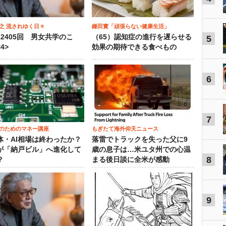
之 流されゆく日々
鎌田實「頑張らない健康生活」
12405回 男女共学のこ
（65）認知症の進行を遅らせる
5
4>
効果の期待できる食べもの
6
7
のためのマネー講座
もぎたて海外仰天ニュース
体・AI相場は終わったか？
落雷でトラックを失った父に9
が「納戸ビル」へ進化して
歳の息子は…米ユタ州での心温
8
？
まる後日談に全米が感動
9