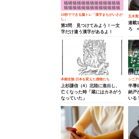
10秒でできる脳トレ「漢字まちがいさが
五木寛
し」
連載
第3問 見つけてみよう！一文
ろ <
字だけ違う漢字があるよ！
本郷史観 日本を変えた傑物たち
シニア
上杉謙信（4）北陸に進出し、
半導
亡くなった時「蔵にはカネがう
納戸
なっていた」
いる