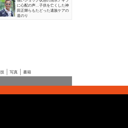
強いショック状態の清水アキラ
に心配の声…子供を亡くした神
田正輝らもたどった遺族ケアの
道のり
競技
写真
書籍