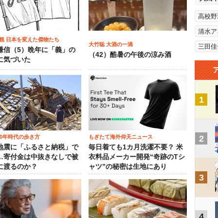
高校野
清水ア
観 日本を変えた傑物たち
大竹聡 大酒の一滴
三田佳
謙信（5）晩年に「義」の
（42）酷暑の午後の涼み酒
に気づいた
1
00年時代の歩き方
もぎたて海外仰天ニュース
2
地震に「ふるさと納税」で
毎日着ても1カ月洗濯不要？ 米
…寄付金は中抜きなしで被
衣料品メーカー開発“奇跡のTシ
に渡るのか？
ャツ”の秘密は生地にあり
3
4