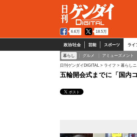
6.6万
18.5万
政治/社会
芸能
スポーツ
ライ
暮らし
グルメ
アミューズメント
日刊ゲンダイDIGITAL
ライフ
暮らしニ
五輪開会式までに「国内コ