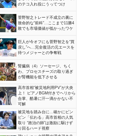
のテコ入れ役にうってつけ
菅野智之トレード不成立の裏に
致命的な“前科”…ここまで11勝4
敗でも市場価値が低かったワケ
巨人が今オフにも菅野智之を“買
戻し”へ…完全復活の元エースを
待つメジャーとの争奪戦
腎臓病（4）ソーセージ、ちく
わ、プロセスチーズの取り過ぎ
が腎機能を低下させる
高市首相“被災地利用PV”が大炎
上！ ピアノBGM付きでヘリから
合掌、酷暑に汗一滴かかない不
可解
被災地を踏み台に…確かにビン
ビン「伝わる」高市首相の人気
取り “政治の師”は激励に駆けず
り回るハード視察