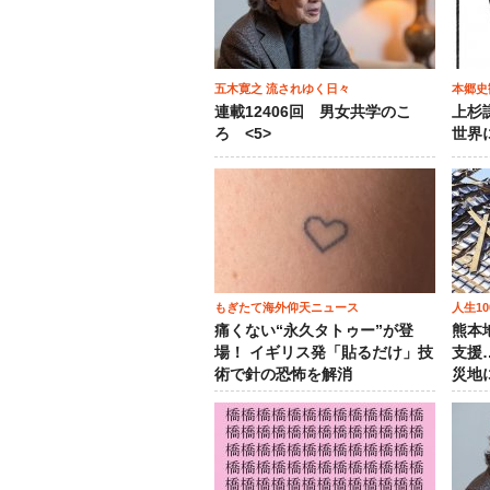
五木寛之 流されゆく日々
本郷史
連載12406回 男女共学のこ
上杉
ろ <5>
世界
もぎたて海外仰天ニュース
人生1
痛くない“永久タトゥー”が登
熊本
場！ イギリス発「貼るだけ」技
支援
術で針の恐怖を解消
災地