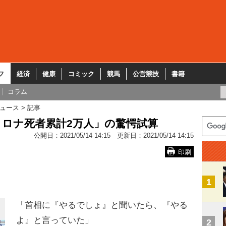
フ
経済
健康
コミック
競馬
公営競技
書籍
コラム
ュース
記事
ロナ死者累計2万人」の驚愕試算
公開日：
2021/05/14 14:15
更新日：
2021/05/14 14:15
印刷
1
「首相に『やるでしょ』と聞いたら、『やる
よ』と言っていた」
2