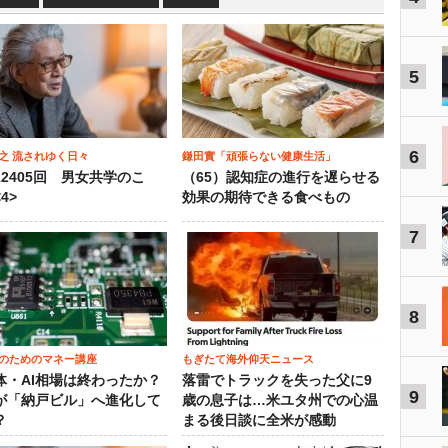
5
6
之 流されゆく日々
鎌田實「頑張らない健康生活」
12405回 男女共学のこ
（65）認知症の進行を遅らせる
4>
効果の期待できる食べもの
7
8
のためのマネー講座
もぎたて海外仰天ニュース
体・AI相場は終わったか？
落雷でトラックを失った父に9
9
が「納戸ビル」へ進化して
歳の息子は…米ユタ州での心温
？
まる後日談に全米が感動