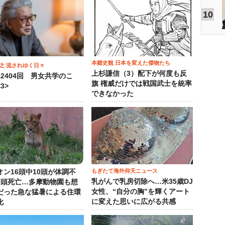
10
本郷史観 日本を変えた傑物たち
之 流されゆく日々
上杉謙信（3）配下が何度も反
12404回 男女共学のこ
旗 権威だけでは戦国武士を統率
3>
できなかった
もぎたて海外仰天ニュース
オン16頭中10頭が体調不
乳がんで乳房切除へ…米35歳DJ
3頭死亡…多摩動物園も想
女性、“自分の胸”を輝くアート
だった急な猛暑による住環
に変えた思いに広がる共感
化