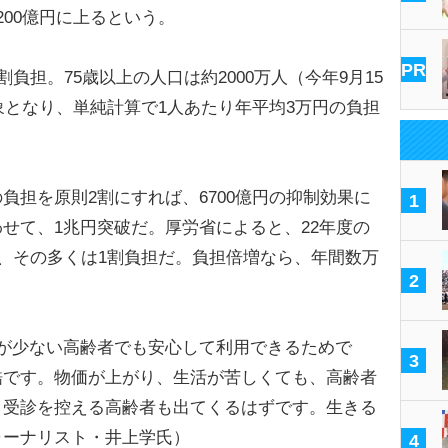
200億円に上るという。
PR
負担。75歳以上の人口は約2000万人（今年9月15
対象となり、単純計算で1人あたり年平均3万円の負担
担を原則2割にすれば、6700億円の抑制効果に
1
せて、1兆円突破だ。厚労省によると、22年度の
で、その多くは1割負担だ。負担倍増なら、年間数万
2
が少ない高齢者でも安心して利用できるためで
3
酷です。物価が上がり、生活が苦しくても、高齢者
、受診を控える高齢者も出てくるはずです。生きる
ャーナリスト・井上学氏）
4