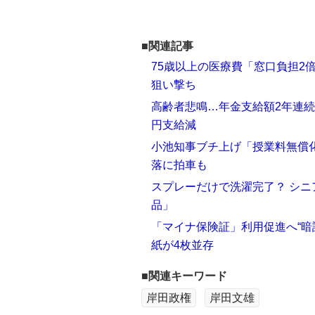
■関連記事
75歳以上の医療費「窓口負担2
狙い撃ち
高齢者悲鳴…年金支給額2年連続
円支給減
小池知事ブチ上げ「授業料無償
落に拍車も
スプレーだけで洗濯完了？ シ
品」
「マイナ保険証」利用促進へ“暗
紙が4枚並存
■関連キーワード
岸田政権
岸田文雄