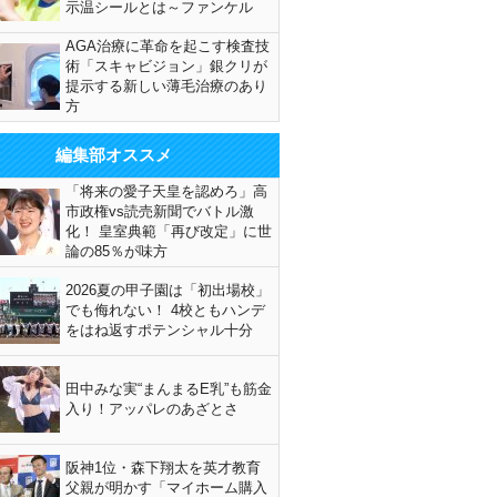
示温シールとは～ファンケル
AGA治療に革命を起こす検査技
術「スキャビジョン」銀クリが
提示する新しい薄毛治療のあり
方
編集部オススメ
「将来の愛子天皇を認めろ」高
市政権vs読売新聞でバトル激
化！ 皇室典範「再び改定」に世
論の85％が味方
2026夏の甲子園は「初出場校」
でも侮れない！ 4校ともハンデ
をはね返すポテンシャル十分
田中みな実“まんまるE乳”も筋金
入り！アッパレのあざとさ
阪神1位・森下翔太を英才教育
父親が明かす「マイホーム購入