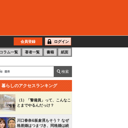
会員登録
ログイン
コラム一覧
著者一覧
書籍
紙面
暮らしのアクセスランキング
（1）「警備員」って、こんなこ
とまでやるんだっけ？
川口春奈&板倉滉もそう？ なぜ
格差婚はつまづき、同格婚は続