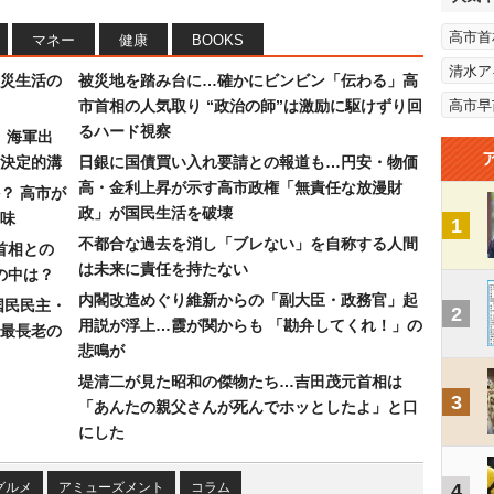
高市首
マネー
健康
BOOKS
清水ア
災生活の
被災地を踏み台に…確かにビンビン「伝わる」高
市首相の人気取り “政治の師”は激励に駆けずり回
高市早
るハード視察
）海軍出
決定的溝
日銀に国債買い入れ要請との報道も…円安・物価
高・金利上昇が示す高市政権「無責任な放漫財
？ 高市が
政」が国民生活を破壊
味
1
不都合な過去を消し「ブレない」を自称する人間
首相との
は未来に責任を持たない
の中は？
内閣改造めぐり維新からの「副大臣・政務官」起
国民民主・
2
用説が浮上…霞が関からも 「勘弁してくれ！」の
最長老の
悲鳴が
堤清二が見た昭和の傑物たち…吉田茂元首相は
3
「あんたの親父さんが死んでホッとしたよ」と口
にした
グルメ
アミューズメント
コラム
4