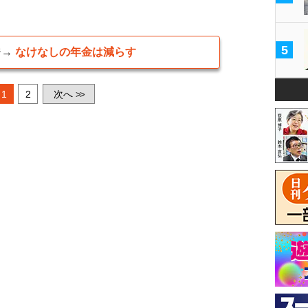
5
ジ→
なけなしの年金は減らす
1
2
次へ
>>