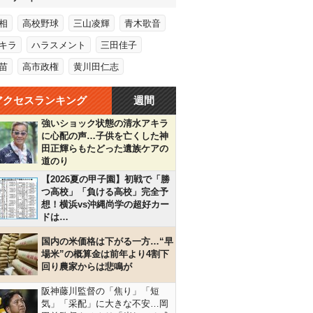
相
高校野球
三山凌輝
青木歌音
キラ
ハラスメント
三田佳子
苗
高市政権
黄川田仁志
アクセスランキング
週間
強いショック状態の清水アキラ
に心配の声…子供を亡くした神
田正輝らもたどった遺族ケアの
道のり
【2026夏の甲子園】初戦で「勝
つ高校」「負ける高校」完全予
想！横浜vs沖縄尚学の超好カー
ドは…
国内の米価格は下がる一方…“早
場米”の概算金は前年より4割下
回り農家からは悲鳴が
阪神藤川監督の「焦り」「短
気」「采配」に大きな不安…岡