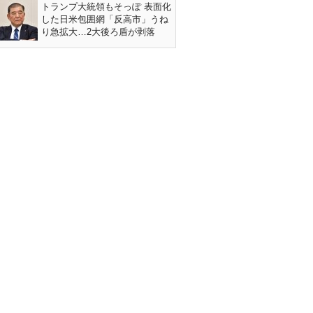
トランプ大統領もそっぽ 表面化
した日米包囲網「反高市」うね
り急拡大…2大後ろ盾が剥落