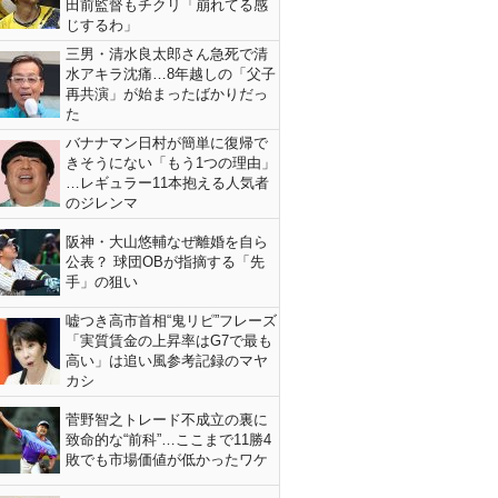
田前監督もチクリ「崩れてる感
じするわ」
三男・清水良太郎さん急死で清
水アキラ沈痛…8年越しの「父子
再共演」が始まったばかりだっ
た
バナナマン日村が簡単に復帰で
きそうにない「もう1つの理由」
…レギュラー11本抱える人気者
のジレンマ
阪神・大山悠輔なぜ離婚を自ら
公表？ 球団OBが指摘する「先
手」の狙い
嘘つき高市首相“鬼リピ”フレーズ
「実質賃金の上昇率はG7で最も
高い」は追い風参考記録のマヤ
カシ
菅野智之トレード不成立の裏に
致命的な“前科”…ここまで11勝4
敗でも市場価値が低かったワケ