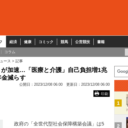
フ
経済
健康
コミック
競馬
公営競技
書籍
コラム
ュース
記事
が加速…「医療と介護」自己負担増1兆
年金減らす
公開日：
2023/12/08 06:00
更新日：
2023/12/08 06:00
印刷
1
政府の「全世代型社会保障構築会議」は5
2