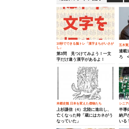
10秒でできる脳トレ「漢字まちがいさが
五木寛
し」
連載
第3問 見つけてみよう！一文
ろ <
字だけ違う漢字があるよ！
本郷史観 日本を変えた傑物たち
シニア
上杉謙信（4）北陸に進出し、
半導
亡くなった時「蔵にはカネがう
納戸
なっていた」
いる