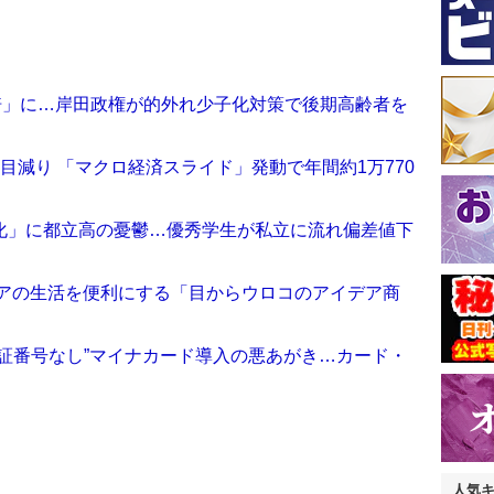
倍」に…岸田政権が的外れ少子化対策で後期高齢者を
目減り 「マクロ経済スライド」発動で年間約1万770
化」に都立高の憂鬱…優秀学生が私立に流れ偏差値下
ニアの生活を便利にする「目からウロコのアイデア商
証番号なし”マイナカード導入の悪あがき…カード・
人気