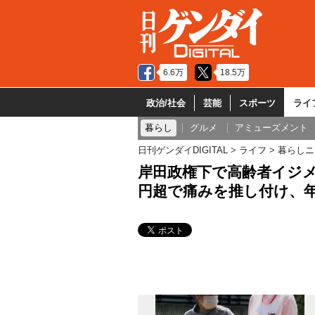
6.6万
18.5万
政治/社会
芸能
スポーツ
ライ
暮らし
グルメ
アミューズメント
日刊ゲンダイDIGITAL
ライフ
暮らしニ
岸田政権下で高齢者イジメ
円超で痛みを推し付け、