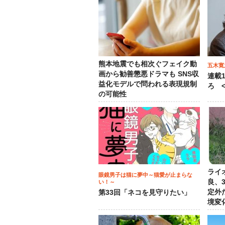
熊本地震でも相次ぐフェイク動
五木寛
画から勧善懲悪ドラマも SNS収
連載
益化モデルで問われる表現規制
ろ <
の可能性
ライ
眼鏡男子は猫に夢中～猫愛が止まらな
良、
い！～
定外
第33回「ネコを見守りたい」
境変