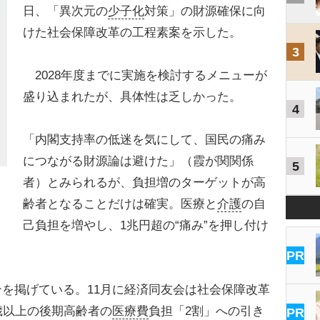
日、「異次元の
少子化
対策」の財源確保に向
けた社会保障改革の工程素案を示した。
3
2028年度までに実施を検討するメニューが
盛り込まれたが、具体性は乏しかった。
4
「内閣支持率の低迷を気にして、国民の痛み
につながる財源論は避けた」（霞が関関係
5
者）とみられるが、負担増のターゲットが高
齢者となることだけは確実。医療と
介護
の自
己負担を増やし、1兆円超の“痛み”を押し付け
PR
を掲げている。11月に経済同友会は社会保障改革
歳以上の後期高齢者の
医療費
負担「2割」への引き
PR