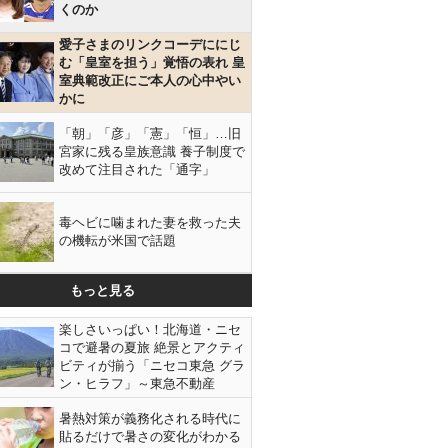
くのか
愛子さまのリンクコーデににじ
む「皇室を担う」覚悟の表れ 皇
室典範改正にご本人の心中やい
かに
「朝」「彦」「憲」「恒」…旧
宮家に残る皇族意識 養子制度で
改めて注目された「通字」
毒ヘビに噛まれた妻を救った夫
の機転が米国で話題
もっと見る
楽しさいっぱい！北海道・ニセ
コで避暑の夏旅 絶景とアクティ
ビティが揃う「ニセコ東急 グラ
ン・ヒラフ」～東急不動産
暑熱対策が義務化される時代に
貼るだけで暑さの変化がわかる