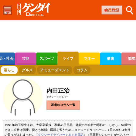
治・社会
芸能
スポーツ
ライフ
マネー
健康
競馬
ボートレース
競輪
オートレース
暮らし
グルメ
アミューズメント
コラム
内田正治
タクシードライバー
著者のコラム一覧
1951年埼玉県生まれ。大学卒業後、家業の日用品、雑貨の卸会社の専務に。しかし、50歳の
ときに会社は倒産。妻とも離婚。両親を養うためにタクシードライバーに。1日300キロ走行
の日々がはじまった。「
タクシードライバーぐるぐる日記
」（三五館シンシャ）がベストセ