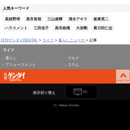
人気キーワード
高校野球
高市首相
三山凌輝
清水アキラ
板東英二
ハラスメント
三田佳子
高市政権
大岩剛
黄川田仁志
日刊ゲンダイDIGITAL
ライフ
暮らしニュース
記事
ライフ
暮らし
グルメ
アミューズメント
コラム
表示切り替え
（C）Nikkan Gendai