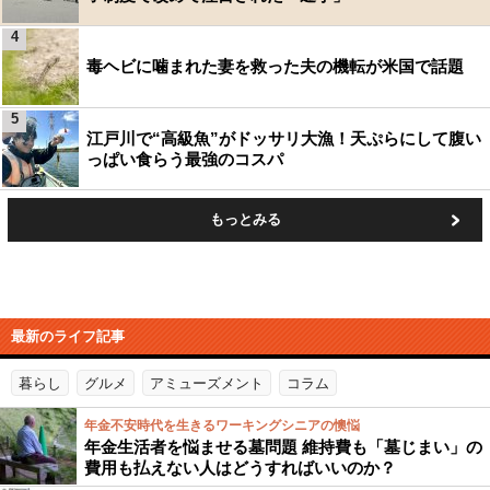
4
毒ヘビに噛まれた妻を救った夫の機転が米国で話題
5
江戸川で“高級魚”がドッサリ大漁！天ぷらにして腹い
っぱい食らう最強のコスパ
もっとみる
最新のライフ記事
暮らし
グルメ
アミューズメント
コラム
年金不安時代を生きるワーキングシニアの懊悩
年金生活者を悩ませる墓問題 維持費も「墓じまい」の
費用も払えない人はどうすればいいのか？