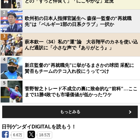
との「ずっと仲良く」「にこやかな」近況
2
欧州初の日本人指揮官誕生へ 森保一監督の“再就職
先”は「ベルギー1部の日系クラブ」一択か
3
萩本欽一〈34〉私の“運”論 大谷翔平のカネを使い込
んだ通訳に「小さな声で『ありがとう』」
4
新庄監督の“再就職先”に挙がるまさかの球団 采配に
賛否もチームのテコ入れ役にうってつけ
5
菅野智之トレード不成立の裏に致命的な“前科”…ここ
まで11勝4敗でも市場価値が低かったワケ
もっとみる
日刊ゲンダイDIGITALを読もう！
6.6万
18.5万