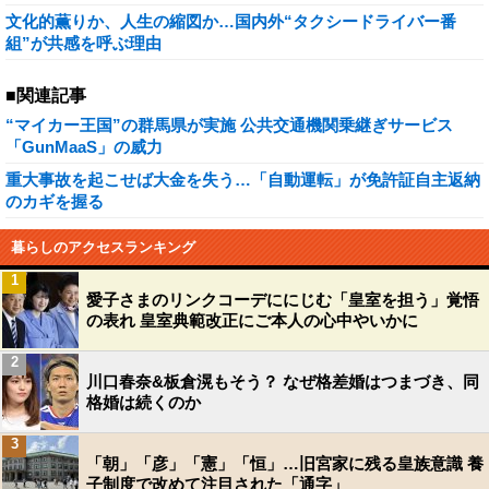
文化的薫りか、人生の縮図か…国内外“タクシードライバー番
組”が共感を呼ぶ理由
■関連記事
“マイカー王国”の群馬県が実施 公共交通機関乗継ぎサービス
「GunMaaS」の威力
重大事故を起こせば大金を失う…「自動運転」が免許証自主返納
のカギを握る
暮らしのアクセスランキング
1
愛子さまのリンクコーデににじむ「皇室を担う」覚悟
の表れ 皇室典範改正にご本人の心中やいかに
2
川口春奈&板倉滉もそう？ なぜ格差婚はつまづき、同
格婚は続くのか
3
「朝」「彦」「憲」「恒」…旧宮家に残る皇族意識 養
子制度で改めて注目された「通字」