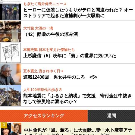
もぎたて海外仰天ニュース
ヒーローに仮装したつもりがテロと間違われた？ オー
ストラリアで起きた逮捕劇が一大騒動に
大竹聡 大酒の一滴
（42）酷暑の午後の涼み酒
本郷史観 日本を変えた傑物たち
上杉謙信（5）晩年に「義」の世界に気づいた
五木寛之 流されゆく日々
連載12406回 男女共学のころ <5>
人生100年時代の歩き方
熊本地震に「ふるさと納税」で支援…寄付金は中抜き
なしで被災地に渡るのか？
アクセスランキング
週間
1
中村倫也が「風、薫る」に大貢献…妻・水卜麻美アナ