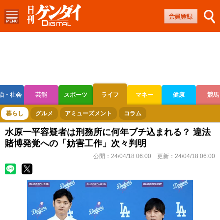
治・社会
芸能
スポーツ
ライフ
マネー
健康
競馬
ボートレース
競輪
オートレース
暮らし
グルメ
アミューズメント
コラム
水原一平容疑者は刑務所に何年ブチ込まれる？ 違法
賭博発覚への「妨害工作」次々判明
公開：
24/04/18 06:00
更新：
24/04/18 06:00