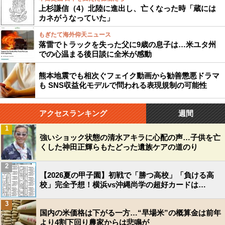
上杉謙信（4）北陸に進出し、亡くなった時「蔵には
カネがうなっていた」
もぎたて海外仰天ニュース
落雷でトラックを失った父に9歳の息子は…米ユタ州
での心温まる後日談に全米が感動
熊本地震でも相次ぐフェイク動画から勧善懲悪ドラマ
も SNS収益化モデルで問われる表現規制の可能性
アクセスランキング
週間
1
強いショック状態の清水アキラに心配の声…子供を亡
くした神田正輝らもたどった遺族ケアの道のり
2
【2026夏の甲子園】初戦で「勝つ高校」「負ける高
校」完全予想！横浜vs沖縄尚学の超好カードは…
3
国内の米価格は下がる一方…“早場米”の概算金は前年
より4割下回り農家からは悲鳴が