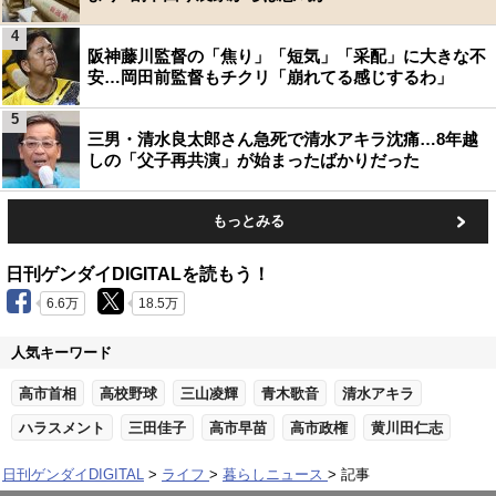
4
阪神藤川監督の「焦り」「短気」「采配」に大きな不
安…岡田前監督もチクリ「崩れてる感じするわ」
5
三男・清水良太郎さん急死で清水アキラ沈痛…8年越
しの「父子再共演」が始まったばかりだった
もっとみる
日刊ゲンダイDIGITALを読もう！
6.6万
18.5万
人気キーワード
高市首相
高校野球
三山凌輝
青木歌音
清水アキラ
ハラスメント
三田佳子
高市早苗
高市政権
黄川田仁志
日刊ゲンダイDIGITAL
ライフ
暮らしニュース
記事