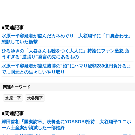
■関連記事
水原一平容疑者が盗んだカネめぐり…大谷翔平に「口裏合わせ」
懇願していた衝撃
ひろゆきの「大谷さんも嘘をつく大人に」持論にファン激怒 危
うすぎる“逆張り”発言の先にあるもの
水原一平容疑者が違法賭博の“沼”にハマり総額280億円負けるま
で…胴元との生々しいやり取り
関連キーワード
水原一平
大谷翔平
■関連記事
岸田首相「国賓訪米」晩餐会にYOASOBI招待…大谷翔平ユニホ
ーム土産案が消滅した一部始終