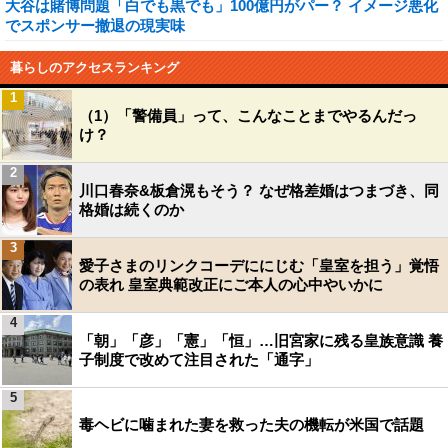
大谷は賭博問題「白でも黒でも」100億円がパー？ イメージ悪化
でスポンサー撤退の現実味
暮らしのアクセスランキング
1
（1）「警備員」って、こんなことまでやるんだっ
け？
2
川口春奈&板倉滉もそう？ なぜ格差婚はつまづき、同
格婚は続くのか
3
愛子さまのリンクコーデににじむ「皇室を担う」覚悟
の表れ 皇室典範改正にご本人の心中やいかに
4
「朝」「彦」「憲」「恒」…旧宮家に残る皇族意識 養
子制度で改めて注目された「通字」
5
毒ヘビに噛まれた妻を救った夫の機転が米国で話題