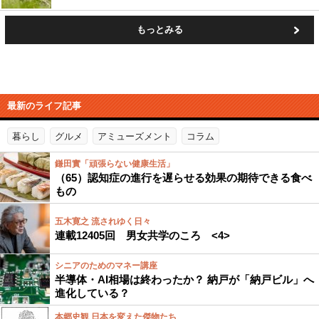
もっとみる
最新のライフ記事
暮らし
グルメ
アミューズメント
コラム
鎌田實「頑張らない健康生活」
（65）認知症の進行を遅らせる効果の期待できる食べ
もの
五木寛之 流されゆく日々
連載12405回 男女共学のころ <4>
シニアのためのマネー講座
半導体・AI相場は終わったか？ 納戸が「納戸ビル」へ
進化している？
本郷史観 日本を変えた傑物たち