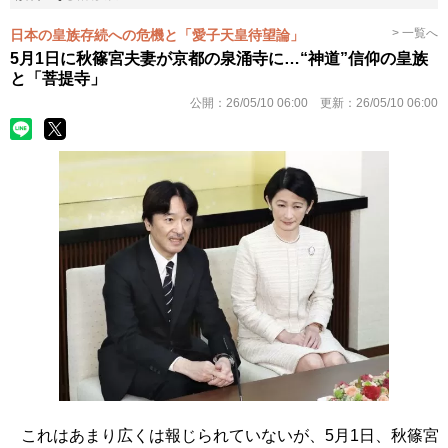
> 一覧へ
日本の皇族存続への危機と「愛子天皇待望論」
5月1日に秋篠宮夫妻が京都の泉涌寺に…“神道”信仰の皇族
と「菩提寺」
公開：
26/05/10 06:00
更新：
26/05/10 06:00
これはあまり広くは報じられていないが、5月1日、秋篠宮