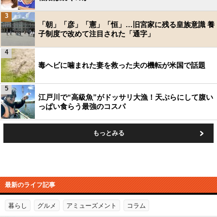
3
「朝」「彦」「憲」「恒」…旧宮家に残る皇族意識 養
子制度で改めて注目された「通字」
4
毒ヘビに噛まれた妻を救った夫の機転が米国で話題
5
江戸川で“高級魚”がドッサリ大漁！天ぷらにして腹い
っぱい食らう最強のコスパ
もっとみる
最新のライフ記事
暮らし
グルメ
アミューズメント
コラム