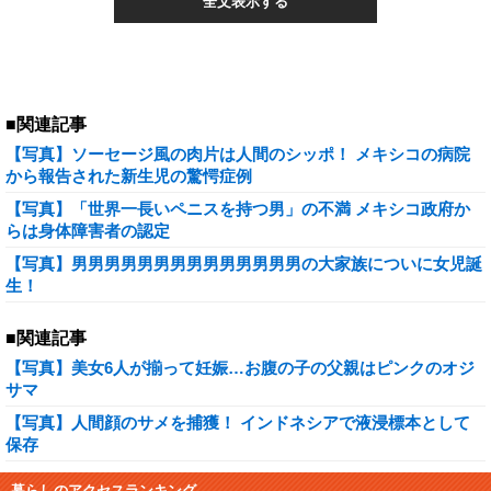
全文表示する
■関連記事
【写真】ソーセージ風の肉片は人間のシッポ！ メキシコの病院
から報告された新生児の驚愕症例
【写真】「世界一長いペニスを持つ男」の不満 メキシコ政府か
らは身体障害者の認定
【写真】男男男男男男男男男男男男男男の大家族についに女児誕
生！
■関連記事
【写真】美女6人が揃って妊娠…お腹の子の父親はピンクのオジ
サマ
【写真】人間顔のサメを捕獲！ インドネシアで液浸標本として
保存
暮らしのアクセスランキング