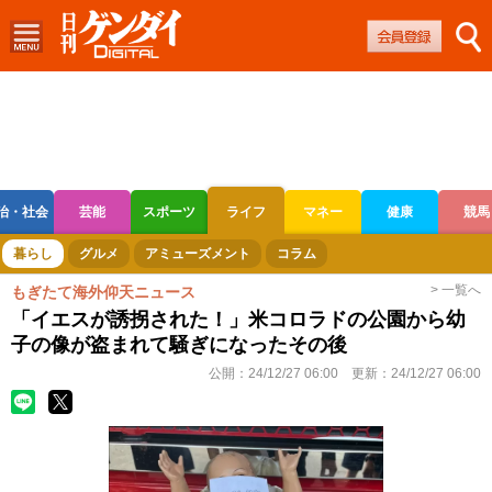
治・社会
芸能
スポーツ
ライフ
マネー
健康
競馬
ボートレース
競輪
オートレース
暮らし
グルメ
アミューズメント
コラム
> 一覧へ
もぎたて海外仰天ニュース
「イエスが誘拐された！」米コロラドの公園から幼
子の像が盗まれて騒ぎになったその後
公開：
24/12/27 06:00
更新：
24/12/27 06:00