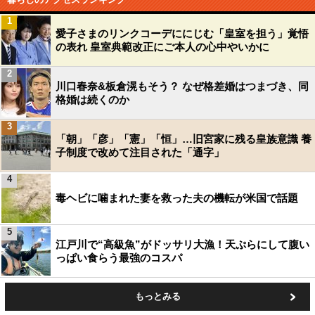
1
愛子さまのリンクコーデににじむ「皇室を担う」覚悟
の表れ 皇室典範改正にご本人の心中やいかに
2
川口春奈&板倉滉もそう？ なぜ格差婚はつまづき、同
格婚は続くのか
3
「朝」「彦」「憲」「恒」…旧宮家に残る皇族意識 養
子制度で改めて注目された「通字」
4
毒ヘビに噛まれた妻を救った夫の機転が米国で話題
5
江戸川で“高級魚”がドッサリ大漁！天ぷらにして腹い
っぱい食らう最強のコスパ
もっとみる