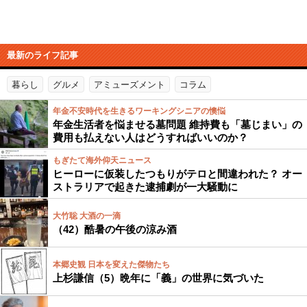
最新のライフ記事
暮らし
グルメ
アミューズメント
コラム
年金不安時代を生きるワーキングシニアの懊悩
年金生活者を悩ませる墓問題 維持費も「墓じまい」の
費用も払えない人はどうすればいいのか？
もぎたて海外仰天ニュース
ヒーローに仮装したつもりがテロと間違われた？ オー
ストラリアで起きた逮捕劇が一大騒動に
大竹聡 大酒の一滴
（42）酷暑の午後の涼み酒
本郷史観 日本を変えた傑物たち
上杉謙信（5）晩年に「義」の世界に気づいた