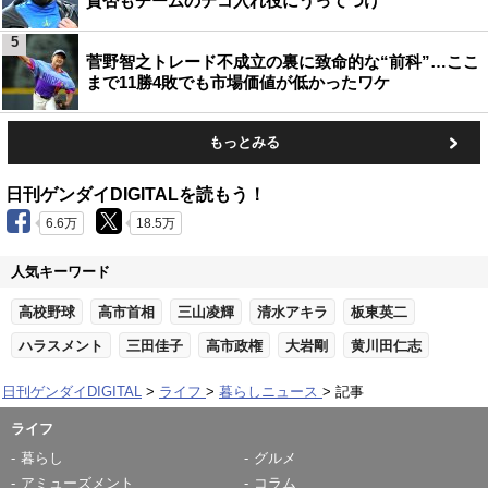
賛否もチームのテコ入れ役にうってつけ
5
菅野智之トレード不成立の裏に致命的な“前科”…ここ
まで11勝4敗でも市場価値が低かったワケ
もっとみる
日刊ゲンダイDIGITALを読もう！
6.6万
18.5万
人気キーワード
高校野球
高市首相
三山凌輝
清水アキラ
板東英二
ハラスメント
三田佳子
高市政権
大岩剛
黄川田仁志
日刊ゲンダイDIGITAL
ライフ
暮らしニュース
記事
ライフ
暮らし
グルメ
アミューズメント
コラム