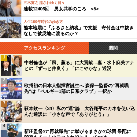
五木寛之 流されゆく日々
連載12406回 男女共学のころ <5>
人生100年時代の歩き方
熊本地震に「ふるさと納税」で支援…寄付金は中抜き
なしで被災地に渡るのか？
アクセスランキング
週間
1
中村倫也が「風、薫る」に大貢献…妻・水卜麻美アナ
との「ずっと仲良く」「にこやかな」近況
2
欧州初の日本人指揮官誕生へ 森保一監督の“再就職
先”は「ベルギー1部の日系クラブ」一択か
3
萩本欽一〈34〉私の“運”論 大谷翔平のカネを使い込
んだ通訳に「小さな声で『ありがとう』」
4
新庄監督の“再就職先”に挙がるまさかの球団 采配に