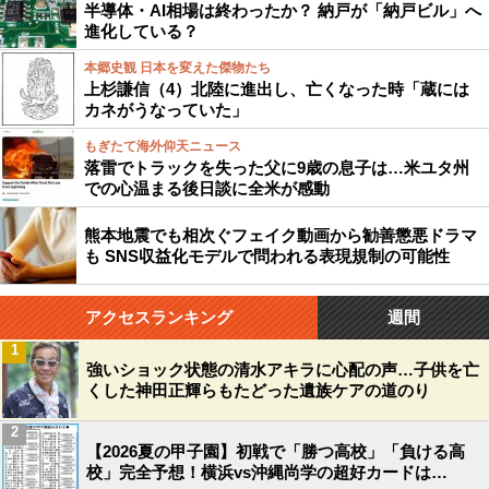
半導体・AI相場は終わったか？ 納戸が「納戸ビル」へ
進化している？
本郷史観 日本を変えた傑物たち
上杉謙信（4）北陸に進出し、亡くなった時「蔵には
カネがうなっていた」
もぎたて海外仰天ニュース
落雷でトラックを失った父に9歳の息子は…米ユタ州
での心温まる後日談に全米が感動
熊本地震でも相次ぐフェイク動画から勧善懲悪ドラマ
も SNS収益化モデルで問われる表現規制の可能性
アクセスランキング
週間
1
強いショック状態の清水アキラに心配の声…子供を亡
くした神田正輝らもたどった遺族ケアの道のり
2
【2026夏の甲子園】初戦で「勝つ高校」「負ける高
校」完全予想！横浜vs沖縄尚学の超好カードは…