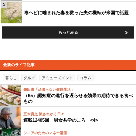
5
毒ヘビに噛まれた妻を救った夫の機転が米国で話題
もっとみる
最新のライフ記事
暮らし
グルメ
アミューズメント
コラム
鎌田實「頑張らない健康生活」
（65）認知症の進行を遅らせる効果の期待できる食べ
もの
五木寛之 流されゆく日々
連載12405回 男女共学のころ <4>
シニアのためのマネー講座