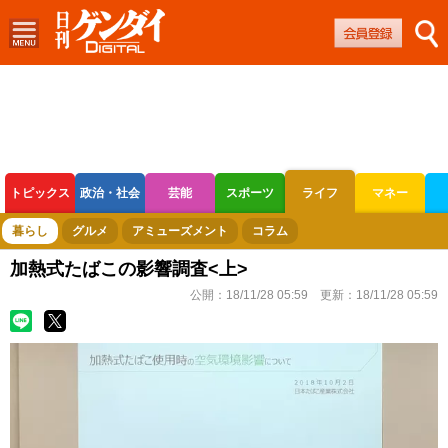
トピックス
政治・社会
芸能
スポーツ
ライフ
マネー
ボートレース
競輪
オートレース
暮らし
グルメ
アミューズメント
コラム
加熱式たばこの影響調査<上>
公開：
18/11/28 05:59
更新：
18/11/28 05:59