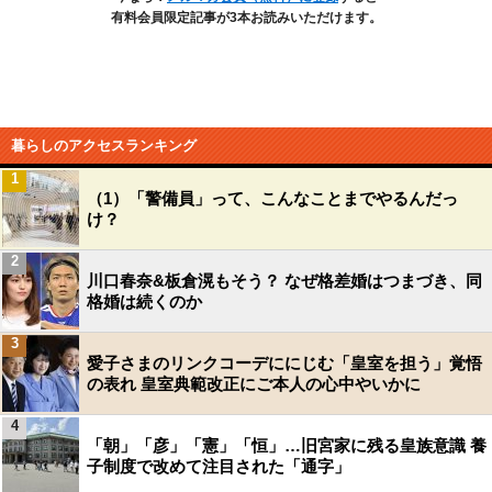
有料会員限定記事が3本お読みいただけます。
暮らしのアクセスランキング
1
（1）「警備員」って、こんなことまでやるんだっ
け？
2
川口春奈&板倉滉もそう？ なぜ格差婚はつまづき、同
格婚は続くのか
3
愛子さまのリンクコーデににじむ「皇室を担う」覚悟
の表れ 皇室典範改正にご本人の心中やいかに
4
「朝」「彦」「憲」「恒」…旧宮家に残る皇族意識 養
子制度で改めて注目された「通字」