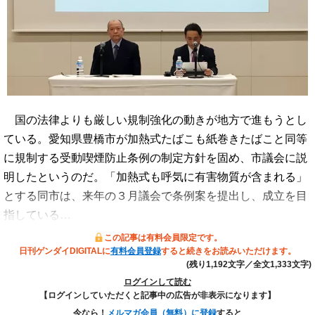
国の法律よりも厳しい規制強化の動きが地方で進もうとし
ている。愛知県豊橋市が加熱式たばこも紙巻きたばこと同等
に規制する受動喫煙防止条例の制定方針を固め、市議会に説
明したというのだ。「加熱式も呼気に有害物質が含まれる」
とする同市は、来年の３月議会で条例案を提出し、成立を目
指している…
この記事は有料会員限定です。
日刊ゲンダイDIGITALに
有料会員登録
すると続きをお読みいただけます。
(残り1,192文字／全文1,333文字)
ログインして読む
【ログインしていただくと記事中の広告が非表示になります】
今なら！
メルマガ会員（無料）に登録
すると