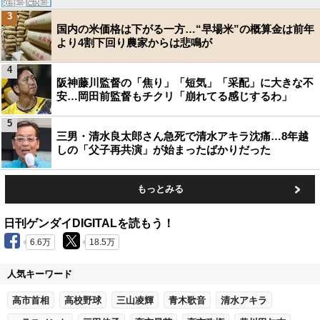
3
国内の米価格は下がる一方…“早場米”の概算金は前年
より4割下回り農家からは悲鳴が
4
阪神藤川監督の「焦り」「短気」「采配」に大きな不
安…岡田前監督もチクリ「崩れてる感じするわ」
5
三男・清水良太郎さん急死で清水アキラ沈痛…8年越
しの「父子再共演」が始まったばかりだった
もっとみる
日刊ゲンダイDIGITALを読もう！
6.6万
18.5万
人気キーワード
高市首相
高校野球
三山凌輝
青木歌音
清水アキラ