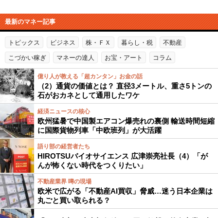
最新のマネー記事
トピックス
ビジネス
株・ＦＸ
暮らし・税
不動産
こづかい稼ぎ
マネーの達人
お宝・アート
コラム
億り人が教える「超カンタン」お金の話
（2）通貨の価値とは？ 直径3メートル、重さ5トンの
石がおカネとして通用したワケ
経済ニュースの核心
欧州猛暑で中国製エアコン爆売れの裏側 輸送時間短縮
に国際貨物列車「中欧班列」が大活躍
語り部の経営者たち
HIROTSUバイオサイエンス 広津崇亮社長（4）「が
んが怖くない時代をつくりたい」
不動産業界 噂の現場
欧米で広がる「不動産AI買収」脅威…迷う日本企業は
丸ごと買い取られる？