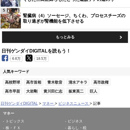
5
腎臓病（4）ソーセージ、ちくわ、プロセスチーズの
取り過ぎが腎機能を低下させる
もっとみる
日刊ゲンダイDIGITALを読もう！
6.6万
18.5万
人気キーワード
高校野球
高市首相
青木歌音
清水アキラ
高市政権
高市早苗
大岩剛
黄川田仁志
板東英二
巨人
日刊ゲンダイDIGITAL
マネー
ビジネスニュース
記事
マネー
トピックス
ビジネス
株・ＦＸ
暮らし・税