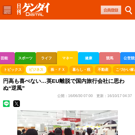
芸能
スポーツ
ライフ
マネー
健康
競馬
公営競
ボートレース
競輪
オートレース
トピックス
ビジネス
株・ＦＸ
暮らし・税
不動産
こづかい稼
円高も喜べない…英EU離脱で国内旅行会社に思わ
ぬ“逆風”
公開：
16/06/30 07:00
更新：
16/10/17 04:37