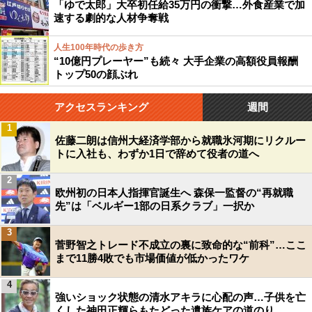
「ゆで太郎」大卒初任給35万円の衝撃…外食産業で加
速する劇的な人材争奪戦
人生100年時代の歩き方
“10億円プレーヤー”も続々 大手企業の高額役員報酬
トップ50の顔ぶれ
アクセスランキング
週間
1
佐藤二朗は信州大経済学部から就職氷河期にリクルー
トに入社も、わずか1日で辞めて役者の道へ
2
欧州初の日本人指揮官誕生へ 森保一監督の“再就職
先”は「ベルギー1部の日系クラブ」一択か
3
菅野智之トレード不成立の裏に致命的な“前科”…ここ
まで11勝4敗でも市場価値が低かったワケ
4
強いショック状態の清水アキラに心配の声…子供を亡
くした神田正輝らもたどった遺族ケアの道のり