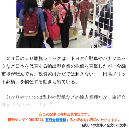
２４日のＥＵ離脱ショックは、トヨタ自動車やパナソニッ
クなど日本を代表する輸出型企業の株価を直撃したが、金融
市場が転んでも、投資家はただでは起きない。「円高メリッ
ト銘柄」を物色する動きも出ている。
分かりやすいのは製粉や製紙などの輸入業種だが、旅行会
社もそのひとつ。円高で…
この記事は有料会員限定です。
日刊ゲンダイDIGITALに
有料会員登録
すると続きをお読みいただけます。
(残り729文字／全文870文字)