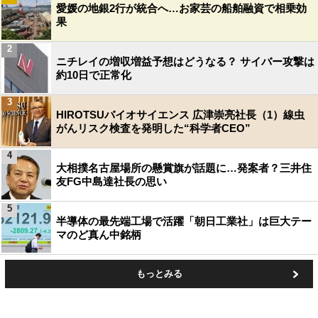
愛媛の地銀2行が統合へ…お家芸の船舶融資で相乗効
果
2
ニチレイの増収増益予想はどうなる？ サイバー攻撃は
約10日で正常化
3
HIROTSUバイオサイエンス 広津崇亮社長（1）線虫
がんリスク検査を発明した“科学者CEO”
4
大相撲名古屋場所の懸賞旗が話題に…発案者？三井住
友FG中島達社長の思い
5
半導体の最先端工場で活躍「朝日工業社」は巨大テー
マのど真ん中銘柄
もっとみる