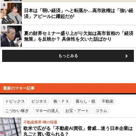
4
日本は「弱い経済」へと転落か…高市政権は「強い経
済」アピールに躍起だが
5
夏の財界セミナー盛り上がり欠如は高市首相の「経済
無策」を反映か？ 具体性を欠いた話ばかり
もっとみる
最新のマネー記事
トピックス
ビジネス
株・ＦＸ
暮らし・税
不動産
こづかい稼ぎ
マネーの達人
お宝・アート
コラム
不動産業界 噂の現場
欧米で広がる「不動産AI買収」脅威…迷う日本企業は
丸ごと買い取られる？