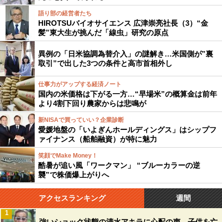
語り部の経営者たち
HIROTSUバイオサイエンス 広津崇亮社長（3）“金
髪”東大生が挑んだ「線虫」研究の原点
異例の「日米協調為替介入」の謎解き…米国側が”裏
取引”で出した3つの条件と高市首相外し
仕事力がアップする経済ノート
国内の米価格は下がる一方…“早場米”の概算金は前年
より4割下回り農家からは悲鳴が
新NISAで買っていい？企業診断
愛媛地盤の「いよぎんホールディングス」はシップフ
ァイナンス（船舶融資）が特に魅力
笑顔でMake Money！
酷暑が追い風「ワークマン」 “ブルーカラーの逆
襲”で株価爆上がりへ
アクセスランキング
週間
1
強いショック状態の清水アキラに心配の声…子供を亡