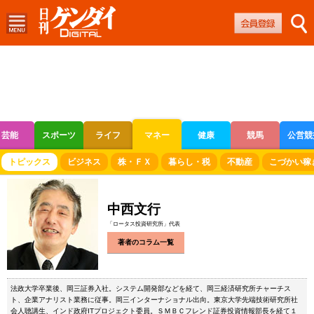
芸能
スポーツ
ライフ
マネー
健康
競馬
公営競
ボートレース
競輪
オートレース
トピックス
ビジネス
株・ＦＸ
暮らし・税
不動産
こづかい稼
中西文行
「ロータス投資研究所」代表
著者のコラム一覧
法政大学卒業後、岡三証券入社。システム開発部などを経て、岡三経済研究所チャーチス
ト、企業アナリスト業務に従事。岡三インターナショナル出向。東京大学先端技術研究所社
会人聴講生、インド政府ITプロジェクト委員。ＳＭＢＣフレンド証券投資情報部長を経て１