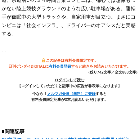
道、県道沿いの２４時間営業コンビニは、都心では想像もつ
かない陸上競技グラウンドのような広い駐車場がある。運転
手が仮眠中の大型トラックや、自家用車が目立つ。まさにコ
ンビニは「社会インフラ」、ドライバーのオアシスだと実感
する。
…
この記事は有料会員限定です。
日刊ゲンダイDIGITALに
有料会員登録
すると続きをお読みいただけます。
(残り742文字／全文883文字)
ログインして読む
【ログインしていただくと記事中の広告が非表示になります】
今なら！
メルマガ会員（無料）に登録
すると
有料会員限定記事が3本お読みいただけます。
■関連記事