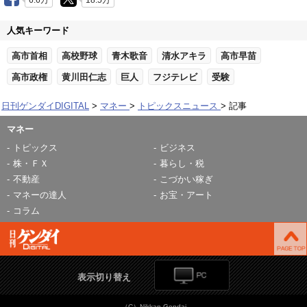
6.6万
18.5万
人気キーワード
高市首相
高校野球
青木歌音
清水アキラ
高市早苗
高市政権
黄川田仁志
巨人
フジテレビ
受験
日刊ゲンダイDIGITAL
マネー
トピックスニュース
記事
マネー
トピックス
ビジネス
株・ＦＸ
暮らし・税
不動産
こづかい稼ぎ
マネーの達人
お宝・アート
コラム
表示切り替え
（C）Nikkan Gendai