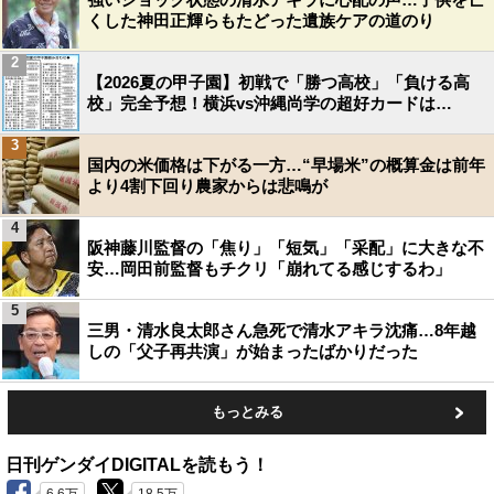
くした神田正輝らもたどった遺族ケアの道のり
2
【2026夏の甲子園】初戦で「勝つ高校」「負ける高
校」完全予想！横浜vs沖縄尚学の超好カードは…
3
国内の米価格は下がる一方…“早場米”の概算金は前年
より4割下回り農家からは悲鳴が
4
阪神藤川監督の「焦り」「短気」「采配」に大きな不
安…岡田前監督もチクリ「崩れてる感じするわ」
5
三男・清水良太郎さん急死で清水アキラ沈痛…8年越
しの「父子再共演」が始まったばかりだった
もっとみる
日刊ゲンダイDIGITALを読もう！