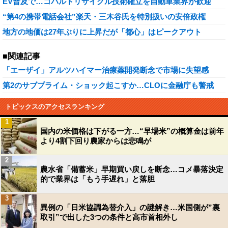
EV普及で…コバルトリサイクル技術確立を自動車業界が歓迎
“第4の携帯電話会社”楽天・三木谷氏を特別扱いの安倍政権
地方の地価は27年ぶりに上昇だが「都心」はピークアウト
■関連記事
「エーザイ」アルツハイマー治療薬開発断念で市場に失望感
第2のサブプライム・ショック起こすか…CLOに金融庁も警戒
トピックスのアクセスランキング
1
国内の米価格は下がる一方…“早場米”の概算金は前年
より4割下回り農家からは悲鳴が
2
農水省「備蓄米」早期買い戻しを断念…コメ暴落決定
的で業界は「もう手遅れ」と落胆
3
異例の「日米協調為替介入」の謎解き…米国側が”裏
取引”で出した3つの条件と高市首相外し