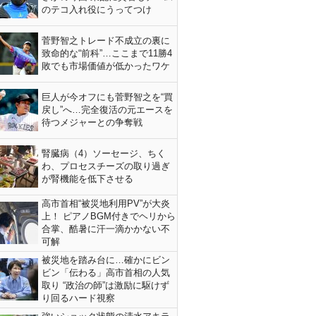
のテコ入れ役にうってつけ
菅野智之トレード不成立の裏に
致命的な“前科”…ここまで11勝4
敗でも市場価値が低かったワケ
巨人が今オフにも菅野智之を“買
戻し”へ…完全復活の元エースを
待つメジャーとの争奪戦
腎臓病（4）ソーセージ、ちく
わ、プロセスチーズの取り過ぎ
が腎機能を低下させる
高市首相“被災地利用PV”が大炎
上！ ピアノBGM付きでヘリから
合掌、酷暑に汗一滴かかない不
可解
被災地を踏み台に…確かにビン
ビン「伝わる」高市首相の人気
取り “政治の師”は激励に駆けず
り回るハード視察