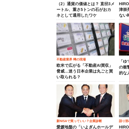
（2）通貨の価値とは？ 直径3メ
HIR
ートル、重さ5トンの石がおカ
津崇
ネとして通用したワケ
ない
不動産業界 噂の現場
「ゆ
欧米で広がる「不動産AI買収」
の衝
脅威…迷う日本企業は丸ごと買
的な
い取られる？
新NISAで買っていい？企業診断
語り部
愛媛地盤の「いよぎんホールデ
HIR