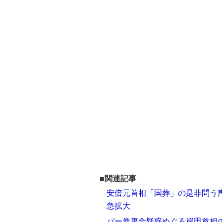
■関連記事
安倍元首相「国葬」の是非問う声
急拡大
パー券裏金疑惑めぐる岸田首相