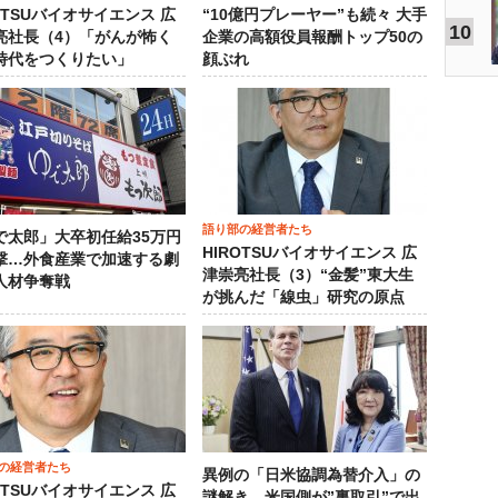
OTSUバイオサイエンス 広
“10億円プレーヤー”も続々 大手
10
亮社長（4）「がんが怖く
企業の高額役員報酬トップ50の
時代をつくりたい」
顔ぶれ
語り部の経営者たち
で太郎」大卒初任給35万円
HIROTSUバイオサイエンス 広
撃…外食産業で加速する劇
津崇亮社長（3）“金髪”東大生
人材争奪戦
が挑んだ「線虫」研究の原点
の経営者たち
異例の「日米協調為替介入」の
OTSUバイオサイエンス 広
謎解き…米国側が”裏取引”で出