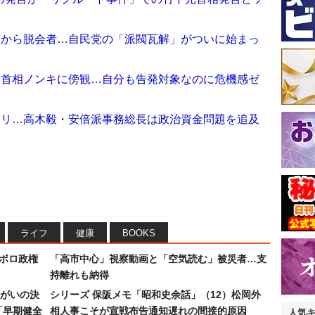
派から脱会者…自民党の「派閥瓦解」がついに始まっ
田首相ノンキに傍観…自分も告発対象なのに危機感ゼ
マリ…高木毅・安倍派事務総長は政治資金問題を追及
ライフ
健康
BOOKS
なボロ政権
「高市中心」視察動画と「空気読む」被災者…支
持離れも納得
まがいの決
シリーズ 保阪メモ「昭和史余話」（12）松岡外
「早期健全
相人事こそが宣戦布告通知遅れの間接的原因
人気