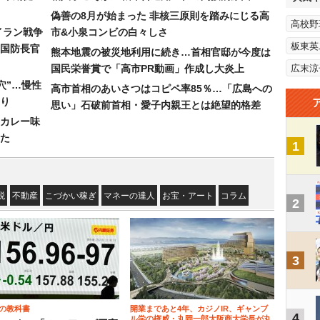
偽善の8月が始まった 非核三原則を踏みにじる高
高校野
イラン戦争
市&小泉コンビの白々しさ
板東英
国防長官
熊本地震の被災地利用に続き…首相官邸が今度は
国民栄誉賞で「高市PR動画」作成し大炎上
広末涼
穴”…慢性
高市首相のあいさつはコピペ率85％…「広島への
り
思い」石破前首相・愛子内親王とは絶望的格差
カレー味
た
1
税
不動産
こづかい稼ぎ
マネーの達人
お宝・アート
コラム
2
3
の教科書
開業まであと4年、カジノIR、ギャンブ
4
ル学の権威・丸岡一郎大阪商大学長が丸