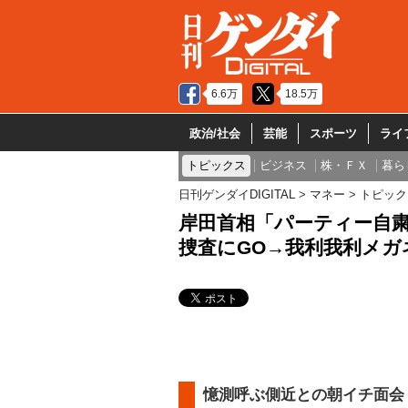
6.6万
18.5万
政治/社会
芸能
スポーツ
ライ
トピックス
ビジネス
株・ＦＸ
暮ら
日刊ゲンダイDIGITAL
マネー
トピック
岸田首相「パーティー自
捜査にGO→我利我利メガ
憶測呼ぶ側近との朝イチ面会