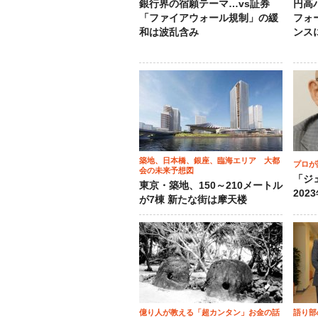
銀行界の宿願テーマ…vs証券
円高
「ファイアウォール規制」の緩
フォ
和は波乱含み
ンス
築地、日本橋、銀座、臨海エリア 大都
プロが
会の未来予想図
「ジ
東京・築地、150～210メートル
202
が7棟 新たな街は摩天楼
億り人が教える「超カンタン」お金の話
語り部