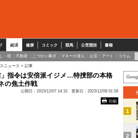
フ
経済
健康
コミック
競馬
公営競技
書籍
し・税
不動産
こづかい稼ぎ
マネーの達人
お宝・アート
コラム
スニュース
記事
粛」指令は安倍派イジメ…特捜部の本格
ネの焦土作戦
公開日：
2023/12/07 14:15
更新日：
2023/12/09 01:58
印刷
1
2