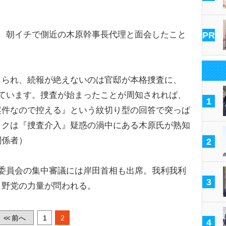
、朝イチで側近の木原幹事長代理と面会したこと
PR
じられ、続報が絶えないのは官邸が本格捜査に、
ています。捜査が始まったことが周知されれば、
1
案件なので控える』という紋切り型の回答で突っぱ
ックは『捜査介入』疑惑の渦中にある木原氏が熟知
関係者）
2
委員会の集中審議には岸田首相も出席。我利我利
3
、野党の力量が問われる。
前へ
1
2
<<
4