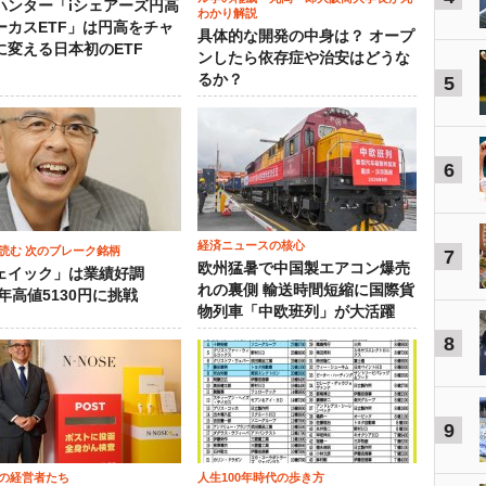
ハンター「iシェアーズ円高
わかり解説
ーカスETF」は円高をチャ
具体的な開発の中身は？ オープ
に変える日本初のETF
ンしたら依存症や治安はどうな
るか？
5
6
経済ニュースの核心
読む 次のブレーク銘柄
7
欧州猛暑で中国製エアコン爆売
ェイック」は業績好調
れの裏側 輸送時間短縮に国際貨
3年高値5130円に挑戦
物列車「中欧班列」が大活躍
8
9
の経営者たち
人生100年時代の歩き方