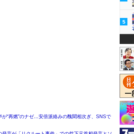
5
が“再燃”のナゼ…安倍派絡みの醜聞相次ぎ、SNSで
の発言が「リクルート事件」での竹下元首相発言とソ