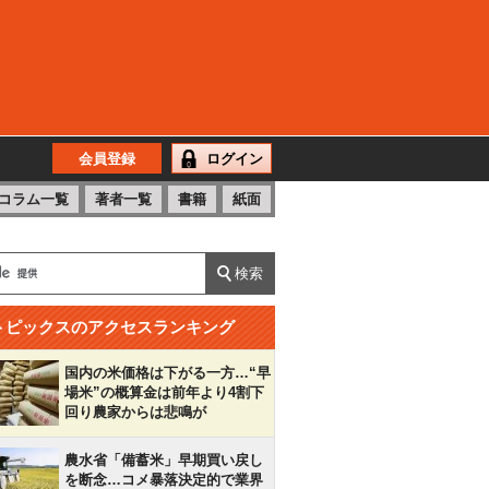
会員登録
ログイン
コラム一覧
著者一覧
書籍
紙面
トピックスのアクセスランキング
国内の米価格は下がる一方…“早
場米”の概算金は前年より4割下
回り農家からは悲鳴が
農水省「備蓄米」早期買い戻し
を断念…コメ暴落決定的で業界