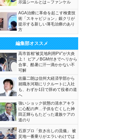
示温シールとは～ファンケル
AGA治療に革命を起こす検査技
術「スキャビジョン」銀クリが
提示する新しい薄毛治療のあり
方
編集部オススメ
高市首相“被災地利用PV”が大炎
上！ ピアノBGM付きでヘリから
合掌、酷暑に汗一滴かかない不
可解
佐藤二朗は信州大経済学部から
就職氷河期にリクルートに入社
も、わずか1日で辞めて役者の道
へ
強いショック状態の清水アキラ
に心配の声…子供を亡くした神
田正輝らもたどった遺族ケアの
道のり
石原プロ「炊き出しの流儀」 被
災地一番乗りがエラいわけでは