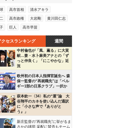
球
高市首相
清水アキラ
二
高市政権
大岩剛
黄川田仁志
子
巨人
高市早苗
アクセスランキング
週間
中村倫也が「風、薫る」に大貢
献…妻・水卜麻美アナとの「ず
っと仲良く」「にこやかな」近
況
欧州初の日本人指揮官誕生へ 森
保一監督の“再就職先”は「ベル
ギー1部の日系クラブ」一択か
萩本欽一〈34〉私の“運”論 大
谷翔平のカネを使い込んだ通訳
に「小さな声で『ありがと
う』」
新庄監督の“再就職先”に挙がるま
さかの球団 采配に賛否もチーム