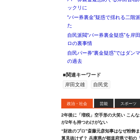
ックリに
“パー券裏金”疑惑で揺れる二階
た
自民派閥“パー券裏金疑惑”を岸
ロの裏事情
自民パー券“裏金疑惑”ではダン
の過去
■関連キーワード
岸田文雄
自民党
政治・社会
芸能
スポーツ
2年後に「増税」空手形の大笑い こん
が2年も持つわけがない
“財政のプロ”斎藤元彦知事はなぜ粉飾
算見抜けず？ 兵庫県が都道府県で初の