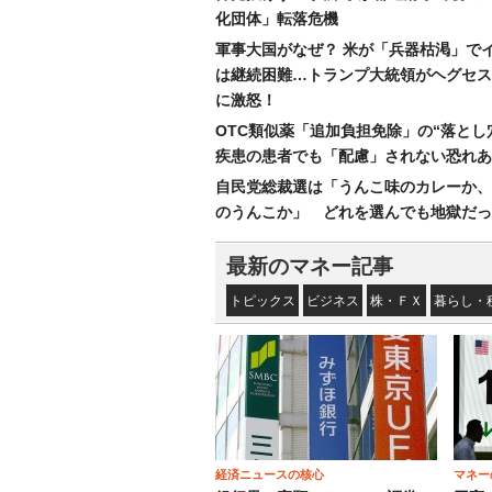
化団体」転落危機
軍事大国がなぜ？ 米が「兵器枯渇」で
は継続困難…トランプ大統領がヘグセス
に激怒！
OTC類似薬「追加負担免除」の“落とし
疾患の患者でも「配慮」されない恐れあ
自民党総裁選は「うんこ味のカレーか、
のうんこか」 どれを選んでも地獄だっ
最新のマネー記事
トピックス
ビジネス
株・ＦＸ
暮らし・
経済ニュースの核心
マネー