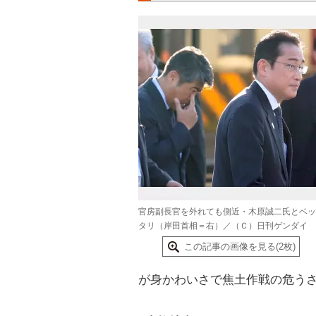
官房副長官を外れても側近・木原誠二氏とベッ
タリ（岸田首相＝右）／（Ｃ）日刊ゲンダイ
この記事の画像を見る(2枚)
が身かわいさで焦土作戦の危う