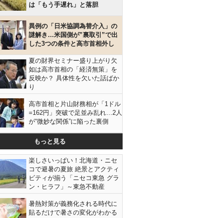
は「もう手遅れ」と落胆
異例の「日米協調為替介入」の
謎解き…米国側が”裏取引”で出
した3つの条件と高市首相外し
夏の財界セミナー盛り上がり欠
如は高市首相の「経済無策」を
反映か？ 具体性を欠いた話ばか
り
高市首相と片山財務相が「1ドル
=162円」突破で足並み乱れ…2人
が“微妙な関係”に陥った裏側
もっと見る
楽しさいっぱい！北海道・ニセ
コで避暑の夏旅 絶景とアクティ
ビティが揃う「ニセコ東急 グラ
ン・ヒラフ」～東急不動産
暑熱対策が義務化される時代に
貼るだけで暑さの変化がわかる