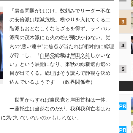
「裏金問題がはじけ、数頼みでリーダー不在
の安倍派は壊滅危機。横やりを入れてくる二
3
階派もおとなしくならざるを得ず、ライバル
派閥の茂木派にも火の粉が飛びかねない。党
4
内の“悪い連中”に焦点が当たれば相対的に総理
が浮上し、『
自民党
総裁は
岸田文雄
しかいな
い』という展開になり、来秋の総裁選再選の
5
目が出てくる。総理はそう読んで静観を決め
込んでいるようです」（政界関係者）
世間からすれば自民党と岸田首相は一体。
PR
一蓮托生は当然なのだが、我利我利亡者はわ
さに気づいていないのかもしれない。
PR