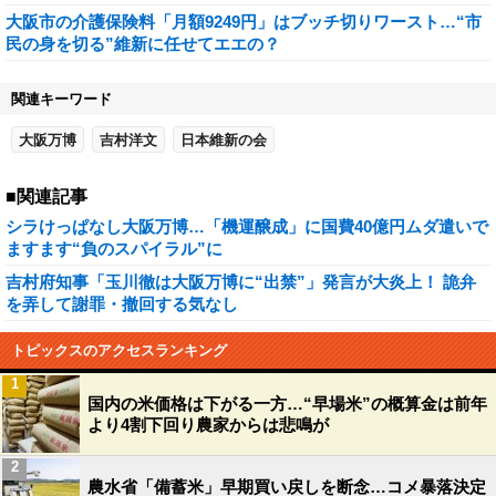
大阪市の介護保険料「月額9249円」はブッチ切りワースト…“市
民の身を切る”維新に任せてエエの？
関連キーワード
大阪万博
吉村洋文
日本維新の会
■関連記事
シラけっぱなし大阪万博…「機運醸成」に国費40億円ムダ遣いで
ますます“負のスパイラル”に
吉村府知事「玉川徹は大阪万博に“出禁”」発言が大炎上！ 詭弁
を弄して謝罪・撤回する気なし
トピックスのアクセスランキング
1
国内の米価格は下がる一方…“早場米”の概算金は前年
より4割下回り農家からは悲鳴が
2
農水省「備蓄米」早期買い戻しを断念…コメ暴落決定