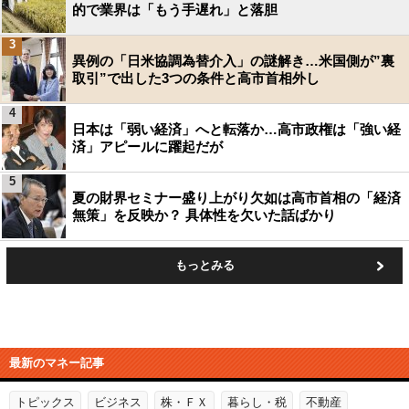
的で業界は「もう手遅れ」と落胆
3
異例の「日米協調為替介入」の謎解き…米国側が”裏
取引”で出した3つの条件と高市首相外し
4
日本は「弱い経済」へと転落か…高市政権は「強い経
済」アピールに躍起だが
5
夏の財界セミナー盛り上がり欠如は高市首相の「経済
無策」を反映か？ 具体性を欠いた話ばかり
もっとみる
最新のマネー記事
トピックス
ビジネス
株・ＦＸ
暮らし・税
不動産