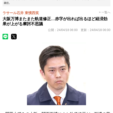
就任。
> 一覧へ
ラサール石井 東憤西笑
大阪万博またまた軌道修正…赤字が出れば出るほど経済効
果が上がる摩訶不思議
公開：
24/04/18 06:00
更新：
24/04/18 06:00