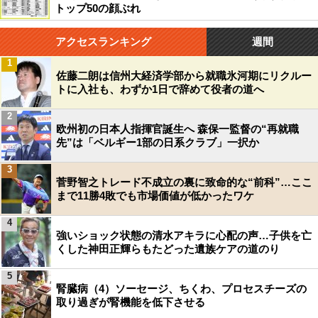
トップ50の顔ぶれ
アクセスランキング
週間
1
佐藤二朗は信州大経済学部から就職氷河期にリクルー
トに入社も、わずか1日で辞めて役者の道へ
2
欧州初の日本人指揮官誕生へ 森保一監督の“再就職
先”は「ベルギー1部の日系クラブ」一択か
3
菅野智之トレード不成立の裏に致命的な“前科”…ここ
まで11勝4敗でも市場価値が低かったワケ
4
強いショック状態の清水アキラに心配の声…子供を亡
くした神田正輝らもたどった遺族ケアの道のり
5
腎臓病（4）ソーセージ、ちくわ、プロセスチーズの
取り過ぎが腎機能を低下させる