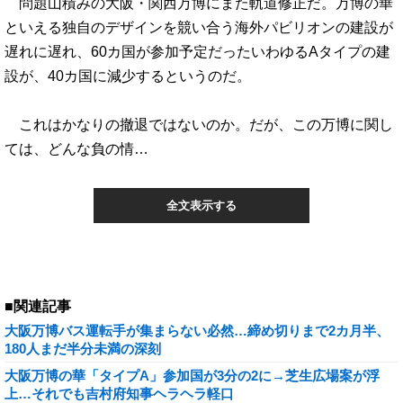
問題山積みの大阪・関西万博にまた軌道修正だ。万博の華
といえる独自のデザインを競い合う海外パビリオンの建設が
遅れに遅れ、60カ国が参加予定だったいわゆるAタイプの建
設が、40カ国に減少するというのだ。
これはかなりの撤退ではないのか。だが、この万博に関し
ては、どんな負の情…
全文表示する
■関連記事
大阪万博バス運転手が集まらない必然…締め切りまで2カ月半、
180人まだ半分未満の深刻
大阪万博の華「タイプA」参加国が3分の2に→芝生広場案が浮
上…それでも吉村府知事ヘラヘラ軽口