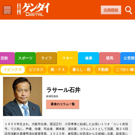
芸能
スポーツ
ライフ
マネー
健康
競馬
公営競
ボートレース
競輪
オートレース
トピックス
ビジネス
株・ＦＸ
暮らし・税
不動産
こづかい稼
ラサール石井
参議院議員
著者のコラム一覧
１９５５年生まれ。大阪市出身。渡辺正行、小宮孝泰と結成したお笑いトリオ「コント赤信
号」で人気に。声優、俳優、司会者、脚本家、演出家、コラムニストとして活躍。第２３回
読売演劇大賞優秀演出家賞受賞。２０２５年、参院選に社民党から立候補し当選。副党首に