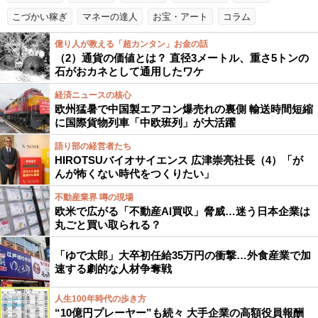
こづかい稼ぎ
マネーの達人
お宝・アート
コラム
億り人が教える「超カンタン」お金の話
（2）通貨の価値とは？ 直径3メートル、重さ5トンの
石がおカネとして通用したワケ
経済ニュースの核心
欧州猛暑で中国製エアコン爆売れの裏側 輸送時間短縮
に国際貨物列車「中欧班列」が大活躍
語り部の経営者たち
HIROTSUバイオサイエンス 広津崇亮社長（4）「が
んが怖くない時代をつくりたい」
不動産業界 噂の現場
欧米で広がる「不動産AI買収」脅威…迷う日本企業は
丸ごと買い取られる？
「ゆで太郎」大卒初任給35万円の衝撃…外食産業で加
速する劇的な人材争奪戦
人生100年時代の歩き方
“10億円プレーヤー”も続々 大手企業の高額役員報酬