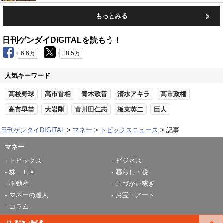
もっとみる
日刊ゲンダイDIGITALを読もう！
6.6万
18.5万
人気キーワード
高校野球
高市首相
青木歌音
清水アキラ
高市政権
高市早苗
大岩剛
黄川田仁志
板東英二
巨人
日刊ゲンダイDIGITAL
マネー
トピックスニュース
記事
マネー
トピックス
ビジネス
株・ＦＸ
暮らし・税
不動産
こづかい稼ぎ
マネーの達人
お宝・アート
コラム