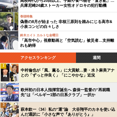
高校時代から20回以上、手紙や食べ物を「置き配」…
兵庫尼崎24歳ストーカー女性オドロキの犯行動機
巻頭特集
偽善の8月が始まった 非核三原則を踏みにじる高市&
小泉コンビの白々しさ
鈴木エイト カルトな金曜日
「高市中心」視察動画と「空気読む」被災者…支持離
れも納得
アクセスランキング
週間
1
中村倫也が「風、薫る」に大貢献…妻・水卜麻美アナ
との「ずっと仲良く」「にこやかな」近況
2
欧州初の日本人指揮官誕生へ 森保一監督の“再就職
先”は「ベルギー1部の日系クラブ」一択か
3
萩本欽一〈34〉私の“運”論 大谷翔平のカネを使い込
んだ通訳に「小さな声で『ありがとう』」