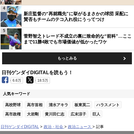
4
新庄監督の“再就職先”に挙がるまさかの球団 采配に
賛否もチームのテコ入れ役にうってつけ
5
菅野智之トレード不成立の裏に致命的な“前科”…ここ
まで11勝4敗でも市場価値が低かったワケ
もっとみる
日刊ゲンダイDIGITALを読もう！
6.6万
18.5万
人気キーワード
高校野球
高市首相
清水アキラ
板東英二
ハラスメント
高市政権
大岩剛
黄川田仁志
広末涼子
巨人
日刊ゲンダイDIGITAL
政治・社会
政治ニュース
記事