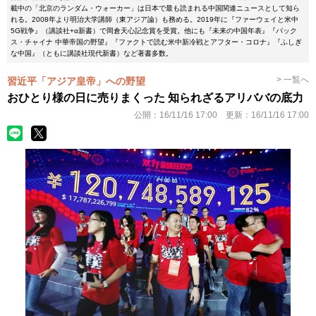
載中の「北京のランダム・ウォーカー」は日本で最も読まれる中国関連ニュースとして知ら
れる。2008年より明治大学講師（東アジア論）も務める。2019年に『ファーウェイと米中
5G戦争』（講談社+α新書）で岡倉天心記念賞を受賞。他にも『未来の中国年表』『パック
ス・チャイナ 中華帝国の野望』『ファクトで読む米中新冷戦とアフター・コロナ』『ふしぎ
な中国』（ともに講談社現代新書）など著書多数。
> 一覧へ
習近平「アジア皇帝」への野望
おひとり様の日に売りまくった 知られざるアリババの底力
公開：
16/11/16 17:00
更新：
16/11/16 17:00