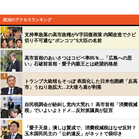
政治のアクセスランキング
1
支持率急落の高市政権がV字回復画策 内閣改造でクビ
切り不可避な“ポンコツ”5大臣の名前
2
高市首相のあいさつはコピペ率85％…「広島への思
い」石破前首相・愛子内親王とは絶望的格差
3
トランプ大統領もそっぽ 表面化した日米包囲網「反高
市」うねり急拡大…2大後ろ盾が剥落
4
自民税調会が紛糾し党内大荒れ！ 高市首相「消費税減
税」でいよいよトドメ…反対派議員が証言
5
「愛子天皇」潰しは賛成で、消費税減税はなぜ反対？
玉木国民民主の「公約違反」がネットで袋叩き