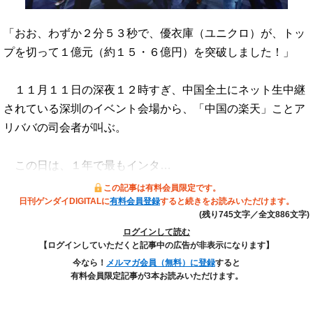
「おお、わずか２分５３秒で、優衣庫（ユニクロ）が、トッ
プを切って１億元（約１５・６億円）を突破しました！」
１１月１１日の深夜１２時すぎ、中国全土にネット生中継
されている深圳のイベント会場から、「中国の楽天」ことア
リババの司会者が叫ぶ。
この日は、１年で最もインタ…
この記事は有料会員限定です。
日刊ゲンダイDIGITALに
有料会員登録
すると続きをお読みいただけます。
(残り745文字／全文886文字)
ログインして読む
【ログインしていただくと記事中の広告が非表示になります】
今なら！
メルマガ会員（無料）に登録
すると
有料会員限定記事が3本お読みいただけます。