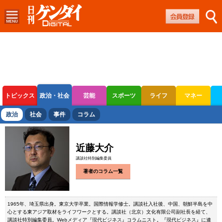
トピックス
政治・社会
芸能
スポーツ
ライフ
マネー
ボートレース
競輪
オートレース
政治
社会
事件
コラム
近藤大介
講談社特別編集委員
著者のコラム一覧
1965年、埼玉県出身。東京大学卒業。国際情報学修士。講談社入社後、中国、朝鮮半島を中
心とする東アジア取材をライフワークとする。講談社（北京）文化有限公司副社長を経て、
講談社特別編集委員。Webメディア『現代ビジネス』コラムニスト。『現代ビジネス』に連