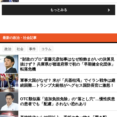
もっとみる
最新の政治・社会記事
政治
社会
事件
コラム
“財政のプロ”斎藤元彦知事はなぜ粉飾まがいの決算見
抜けず？ 兵庫県が都道府県で初の「早期健全化団体」
転落危機
軍事大国がなぜ？ 米が「兵器枯渇」でイラン戦争は継
続困難…トランプ大統領がヘグセス国防長官に激怒！
OTC類似薬「追加負担免除」の“落とし穴”…慢性疾患
の患者でも「配慮」されない恐れあり