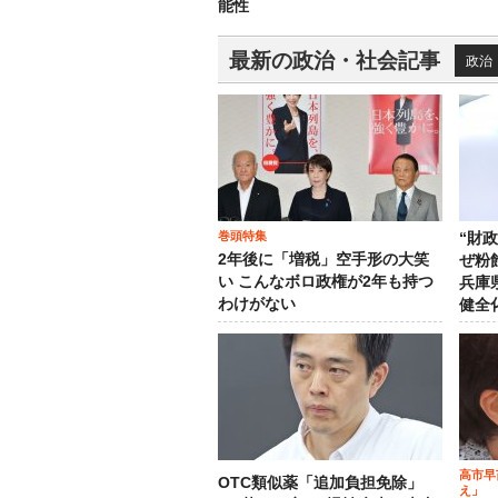
能性
最新の政治・社会記事
政治
巻頭特集
“財
2年後に「増税」空手形の大笑
ぜ粉
い こんなボロ政権が2年も持つ
兵庫
わけがない
健全
高市早
OTC類似薬「追加負担免除」
え」