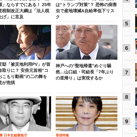
源」ならすでにある！ 25年
は“トランプ対策”？ 恐怖の病害
党税制改正大綱は「法人税
虫で産地壊滅&自給率低下リス
上げ」に言及
ク
5
6
官邸「被災地利用PV」が首
神戸への“聖地帰還”めぐり騒
命取りに？ 安倍元首相“コ
7
然…山口組・司組長「7年ぶり
おこもり動画”の二の舞を
の里帰り」は実現するか
党が危惧
8
9
康 日本史縦横無尽
巻頭特集