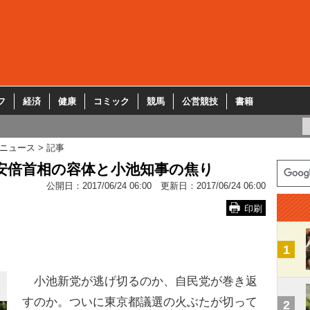
フ
経済
健康
コミック
競馬
公営競技
書籍
ニュース
記事
い安倍首相の容体と小池知事の焦り
公開日：
2017/06/24 06:00
更新日：
2017/06/24 06:00
印刷
1
小池新党が逃げ切るのか、自民党が巻き返
すのか。ついに東京都議選の火ぶたが切って
2