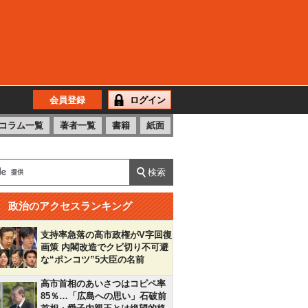
会員登録
ログイン
コラム一覧
著者一覧
書籍
紙面
政治のアクセスランキング
支持率急落の高市政権がV字回復
画策 内閣改造でクビ切り不可避
な“ポンコツ”5大臣の名前
高市首相のあいさつはコピペ率
85％…「広島への思い」石破前