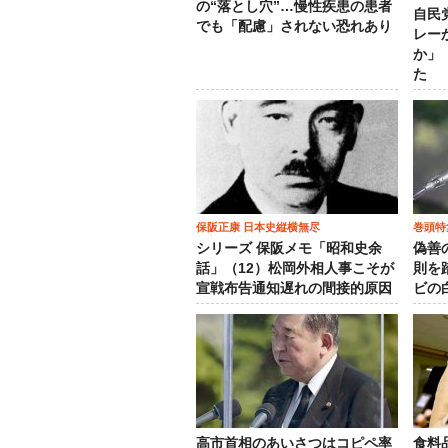
の“落とし穴”…慢性疾患の患者
自民
でも「配慮」されない恐れあり
レー
か」
た
保阪正康 日本史縦横無尽
巻頭特
シリーズ 保阪メモ「昭和史余
偽善
話」（12）松岡外相人事こそが
則を
宣戦布告通知遅れの間接的原因
ビの
高市首相のあいさつはコピペ率
食料