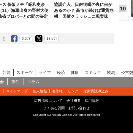
ーズ 保阪メモ「昭和史余
協調介入、日銀恫喝の裏に何が
10
（11）海軍出身の野村大使
あるのか？ 高市が続けば通貨危
務省プロパーとの間の決定
機、国債クラッシュに現実味
う！
6.6万
18.5万
芸能
スポーツ
ライフ
経済
健康
コミック
競馬
公営
会
事件
コラム
ー
サイトマップ
個人情報
著作権
リンク
定期購読申込み
広告掲載について
会社概要
採用情報
よくある質問・お問い合わせ
Copyright (C) Nikkan Gendai. All Rights Reserved