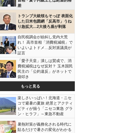
首相・愛子内親王とは絶望的格
差
トランプ大統領もそっぽ 表面化
した日米包囲網「反高市」うね
り急拡大…2大後ろ盾が剥落
自民税調会が紛糾し党内大荒
れ！ 高市首相「消費税減税」で
いよいよトドメ…反対派議員が
証言
「愛子天皇」潰しは賛成で、消
費税減税はなぜ反対？ 玉木国民
民主の「公約違反」がネットで
袋叩き
もっと見る
楽しさいっぱい！北海道・ニセ
コで避暑の夏旅 絶景とアクティ
ビティが揃う「ニセコ東急 グラ
ン・ヒラフ」～東急不動産
暑熱対策が義務化される時代に
貼るだけで暑さの変化がわかる