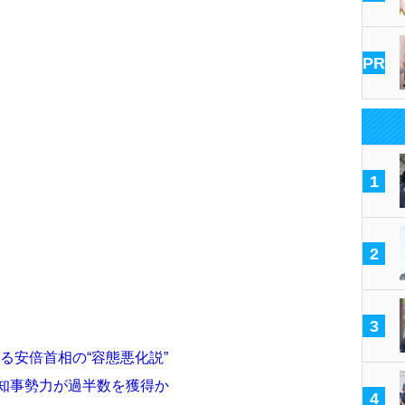
PR
1
2
3
る安倍首相の“容態悪化説”
…知事勢力が過半数を獲得か
4