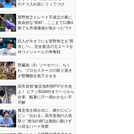
のテコ入れ役にうってつけ
菅野智之トレード不成立の裏に
致命的な“前科”…ここまで11勝4
敗でも市場価値が低かったワケ
巨人が今オフにも菅野智之を“買
戻し”へ…完全復活の元エースを
待つメジャーとの争奪戦
腎臓病（4）ソーセージ、ちく
わ、プロセスチーズの取り過ぎ
が腎機能を低下させる
高市首相“被災地利用PV”が大炎
上！ ピアノBGM付きでヘリから
合掌、酷暑に汗一滴かかない不
可解
被災地を踏み台に…確かにビン
ビン「伝わる」高市首相の人気
取り “政治の師”は激励に駆けず
り回るハード視察