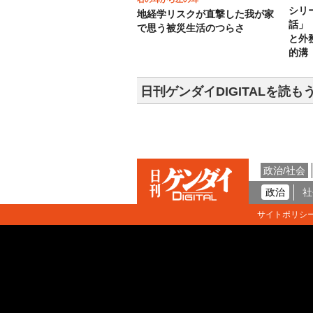
シリ
地経学リスクが直撃した我が家
話」
で思う被災生活のつらさ
と外
的溝
日刊ゲンダイDIGITALを読も
政治/社会
政治
社
サイトポリシ