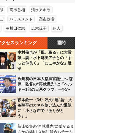
球
高市首相
清水アキラ
二
ハラスメント
高市政権
黄川田仁志
広末涼子
巨人
アクセスランキング
週間
中村倫也が「風、薫る」に大貢
献…妻・水卜麻美アナとの「ず
っと仲良く」「にこやかな」近
況
欧州初の日本人指揮官誕生へ 森
保一監督の“再就職先”は「ベル
ギー1部の日系クラブ」一択か
萩本欽一〈34〉私の“運”論 大
谷翔平のカネを使い込んだ通訳
に「小さな声で『ありがと
う』」
新庄監督の“再就職先”に挙がるま
さかの球団 采配に賛否もチーム