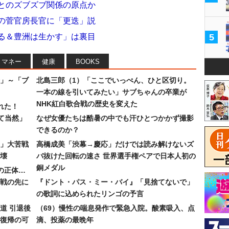
相とのズブズブ関係の原点か
敗の菅官房長官に「更迭」説
守る＆豊洲は生かす」は裏目
5
マネー
健康
BOOKS
」～「ブ
北島三郎（1）「ここでいっぺん、ひと区切り。
一本の線を引いてみたい」サブちゃんの卒業が
NHK紅白歌合戦の歴史を変えた
れた！
て当然」
なぜ女優たちは酷暑の中でも汗ひとつかかず撮影
できるのか？
30」大苦戦
高橋成美「渋幕→慶応」だけでは読み解けないズ
壊
バ抜けた回転の速さ 世界選手権ペアで日本人初の
銅メダル
”の正体…
合戦の先に
『ドント・パス・ミー・バイ』「見捨てないで」
の歌詞に込められたリンゴの予言
道 引退後
（69）慢性の喘息発作で緊急入院。酸素吸入、点
復帰の可
滴、投薬の最晩年