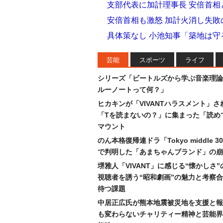
支部代表に加計理事長 安倍首
安倍首相も激怒 加計火消し失
具体策なし 小池知事「築地は
芸能
スポーツ
ライフ
シリーズ「ビートルズから学ぶ音楽理論
ルーノートって何？」
ヒカキンが「VIVANTハラスメント」さ
「Tを読まないの？」に集まった「読め
マウント
のん本格復帰連ドラ「Tokyo middle 
で判明した「あまちゃんブランド」の崩
堺雅人「VIVANT」に感じる“懐かしさ
視聴者を誘う“昭和劇画”の魅力と考察
待つ課題
中居正広氏が熊本地震被災地を支援と報
も変わらないチャリティー精神と芸能界