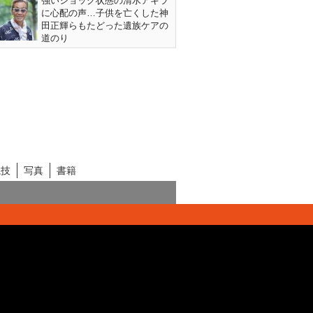
強いショック状態の清水アキラ
に心配の声…子供を亡くした神
田正輝らもたどった遺族ケアの
道のり
競技
写真
書籍