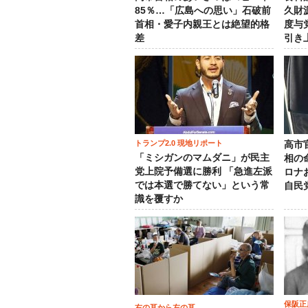
85％…「広島への思い」石破前
久財
首相・愛子内親王とは絶望的格
度与
差
引き
トランプ2.0 現地リポート
高市
「ミシガンのマムダニ」が民主
相の
党上院予備選に勝利 「急進左派
ロナ
では本選で勝てない」という常
自民
識を覆すか
保阪正
右の耳から左の耳