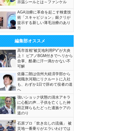
示温シールとは～ファンケル
AGA治療に革命を起こす検査技
術「スキャビジョン」銀クリが
提示する新しい薄毛治療のあり
方
編集部オススメ
高市首相“被災地利用PV”が大炎
上！ ピアノBGM付きでヘリから
合掌、酷暑に汗一滴かかない不
可解
佐藤二朗は信州大経済学部から
就職氷河期にリクルートに入社
も、わずか1日で辞めて役者の道
へ
強いショック状態の清水アキラ
に心配の声…子供を亡くした神
田正輝らもたどった遺族ケアの
道のり
石原プロ「炊き出しの流儀」 被
災地一番乗りがエラいわけでは