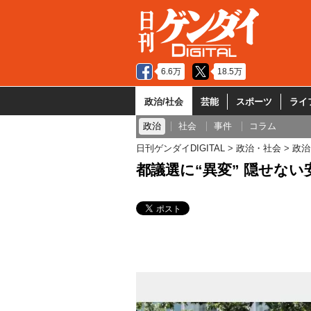
6.6万
18.5万
政治/社会
芸能
スポーツ
ライ
政治
社会
事件
コラム
日刊ゲンダイDIGITAL
政治・社会
政治
都議選に“異変” 隠せな