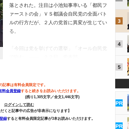
落とされた。注目は小池知事率いる「都民フ
ァーストの会」ＶＳ都議会自民党の全面バト
3
ルの行方だが、２人の党首に異変が生じてい
る。
4
「今回は党を挙げての選挙」「オール自民党
で臨む」――。２２日、党本部…
5
の記事は有料会員限定です。
有料会員登録
すると続きをお読みいただけます。
(残り1,305文字／全文1,446文字)
PR
ログインして読む
ただくと記事中の広告が非表示になります】
登録
すると有料会員限定記事が3本お読みいただけます。
PR