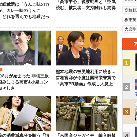
「高市中心」視察動画と「空気
党総裁選は「うんこ味のカ
読む」被災者…支持離れも納得
高校野
か、カレー味のうんこ
 どれを選んでも地獄だっ
板東英
大岩剛
1
集
熊本地震の被災地利用に続き…
の8月が始まった 非核三原
首相官邸が今度は国民栄誉賞で
踏みにじる高市&小泉コン
「高市PR動画」作成し大炎上
2
白々しさ
3
4
品の消費減税分を賄う「恒
「米国産ジャガイモ」輸入解禁