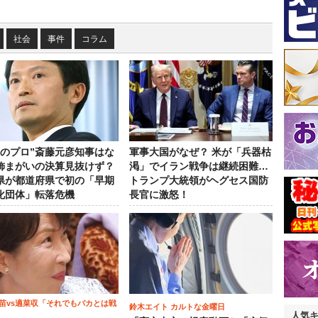
社会
事件
コラム
政のプロ”斎藤元彦知事はな
軍事大国がなぜ？ 米が「兵器枯
飾まがいの決算見抜けず？
渇」でイラン戦争は継続困難…
県が都道府県で初の「早期
トランプ大統領がヘグセス国防
化団体」転落危機
長官に激怒！
苗vs適菜収「それでもバカとは戦
鈴木エイト カルトな金曜日
人気