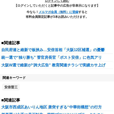
ログインして読む
【ログインしていただくと記事中の広告が非表示になります】
今なら！
メルマガ会員（無料）に登録
すると
有料会員限定記事が3本お読みいただけます。
■関連記事
自民府連と維新で板挟み…安倍首相「大阪12区補選」の憂鬱
統一選で“独り勝ち” 菅官房長官「ポスト安倍」に色気アリ
大阪W選で維新が“誇大広告” 教育関連チラシで実績カサ上げ
関連キーワード
安倍晋三
■関連記事
大阪市西成区あいりん地区 唐突すぎる“中華街構想”の行方