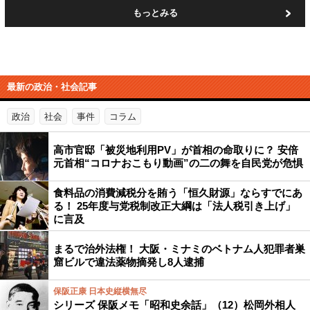
もっとみる
最新の政治・社会記事
政治
社会
事件
コラム
高市官邸「被災地利用PV」が首相の命取りに？ 安倍
元首相“コロナおこもり動画”の二の舞を自民党が危惧
食料品の消費減税分を賄う「恒久財源」ならすでにあ
る！ 25年度与党税制改正大綱は「法人税引き上げ」
に言及
まるで治外法権！ 大阪・ミナミのベトナム人犯罪者巣
窟ビルで違法薬物摘発し8人逮捕
保阪正康 日本史縦横無尽
シリーズ 保阪メモ「昭和史余話」（12）松岡外相人