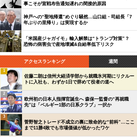
事こそが宣戦布告通知遅れの間接的原因
神戸への“聖地帰還”めぐり騒然…山口組・司組長「7
年ぶりの里帰り」は実現するか
「米国産ジャガイモ」輸入解禁は“トランプ対策”？
恐怖の病害虫で産地壊滅&自給率低下リスク
アクセスランキング
週間
1
佐藤二朗は信州大経済学部から就職氷河期にリクルー
トに入社も、わずか1日で辞めて役者の道へ
2
欧州初の日本人指揮官誕生へ 森保一監督の“再就職
先”は「ベルギー1部の日系クラブ」一択か
3
菅野智之トレード不成立の裏に致命的な“前科”…ここ
まで11勝4敗でも市場価値が低かったワケ