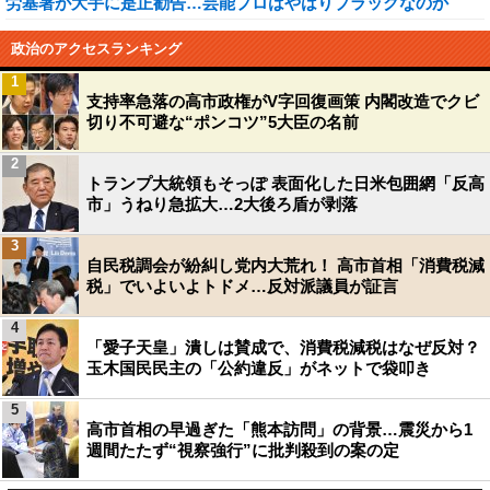
労基署が大手に是正勧告…芸能プロはやはりブラックなのか
政治のアクセスランキング
1
支持率急落の高市政権がV字回復画策 内閣改造でクビ
切り不可避な“ポンコツ”5大臣の名前
2
トランプ大統領もそっぽ 表面化した日米包囲網「反高
市」うねり急拡大…2大後ろ盾が剥落
3
自民税調会が紛糾し党内大荒れ！ 高市首相「消費税減
税」でいよいよトドメ…反対派議員が証言
4
「愛子天皇」潰しは賛成で、消費税減税はなぜ反対？
玉木国民民主の「公約違反」がネットで袋叩き
5
高市首相の早過ぎた「熊本訪問」の背景…震災から1
週間たたず“視察強行”に批判殺到の案の定