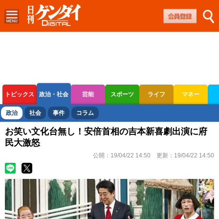
トピックス
政治・社会
芸能
スポーツ
ライフ
マネー
ボートレース
競輪
オートレース
政治
社会
事件
コラム
お笑い文化台無し！安倍首相の吉本新喜劇出演に府
民大激怒
公開：
19/04/22 14:50
更新：
19/04/22 14:50