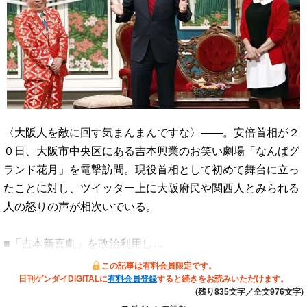
〈大阪人を敵に回す気まんまんですな〉――。安倍首相が２
０日、大阪市中央区にある吉本興業のお笑い劇場「なんばグ
ランド花月」を電撃訪問。現役首相として初めて舞台に立っ
たことに対し、ツイッター上に大阪府民や関西人とみられる
人の怒りの声が相次いでいる。
■「吉本新喜劇」を政治利用し…
この記事は有料会員限定です。
日刊ゲンダイDIGITALに
有料会員登録
すると続きをお読みいただけます。
(残り835文字／全文976文字)