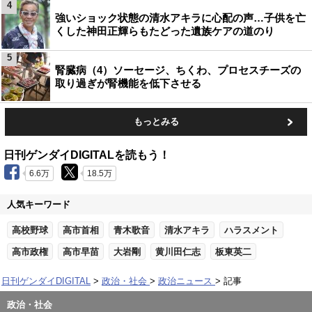
4
強いショック状態の清水アキラに心配の声…子供を亡
くした神田正輝らもたどった遺族ケアの道のり
5
腎臓病（4）ソーセージ、ちくわ、プロセスチーズの
取り過ぎが腎機能を低下させる
もっとみる
日刊ゲンダイDIGITALを読もう！
6.6万
18.5万
人気キーワード
高校野球
高市首相
青木歌音
清水アキラ
ハラスメント
高市政権
高市早苗
大岩剛
黄川田仁志
板東英二
日刊ゲンダイDIGITAL
政治・社会
政治ニュース
記事
政治・社会