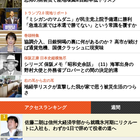
トランプ2.0 現地リポート
「ミシガンのマムダニ」が民主党上院予備選に勝利
「急進左派では本選で勝てない」という常識を覆すか
巻頭特集
協調介入、日銀恫喝の裏に何があるのか？ 高市が続け
ば通貨危機、国債クラッシュに現実味
保阪正康 日本史縦横無尽
シリーズ 保阪メモ「昭和史余話」（11）海軍出身の
野村大使と外務省プロパーとの間の決定的溝
右の耳から左の耳
地経学リスクが直撃した我が家で思う被災生活のつら
さ
アクセスランキング
週間
1
佐藤二朗は信州大経済学部から就職氷河期にリクルー
トに入社も、わずか1日で辞めて役者の道へ