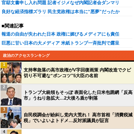
官邸文書申し入れ問題 記者イジメなぜ内閣記者会ダンマリ
良好な経済指標ズラリ 民主党政権は本当に“悪夢”だったか
■関連記事
報道の自由が失われた日本 政権に媚びるメディアにも責任
巨悪に甘い日本の大メディア 米紙トランプ一斉批判で露呈
政治のアクセスランキング
1
支持率急落の高市政権がV字回復画策 内閣改造でクビ
切り不可避な“ポンコツ”5大臣の名前
2
トランプ大統領もそっぽ 表面化した日米包囲網「反高
市」うねり急拡大…2大後ろ盾が剥落
3
自民税調会が紛糾し党内大荒れ！ 高市首相「消費税減
税」でいよいよトドメ…反対派議員が証言
4