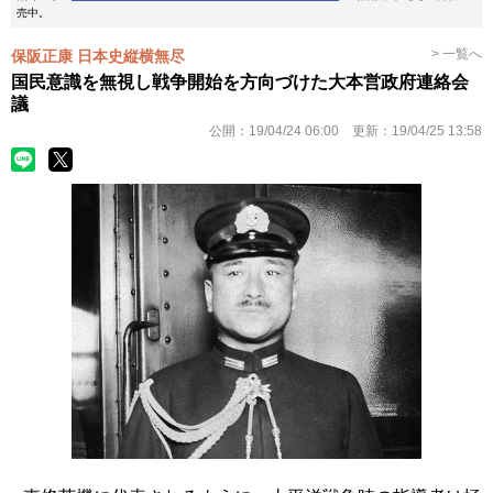
売中。
> 一覧へ
保阪正康 日本史縦横無尽
国民意識を無視し戦争開始を方向づけた大本営政府連絡会
議
公開：
19/04/24 06:00
更新：
19/04/25 13:58