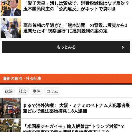
「愛子天皇」潰しは賛成で、消費税減税はなぜ反対？
玉木国民民主の「公約違反」がネットで袋叩き
5
高市首相の早過ぎた「熊本訪問」の背景…震災から1
週間たたず“視察強行”に批判殺到の案の定
もっとみる
最新の政治・社会記事
政治
社会
事件
コラム
まるで治外法権！ 大阪・ミナミのベトナム人犯罪者巣
窟ビルで違法薬物摘発し8人逮捕
「米国産ジャガイモ」輸入解禁は“トランプ対策”？
恐怖の病害虫で産地壊滅&自給率低下リスク