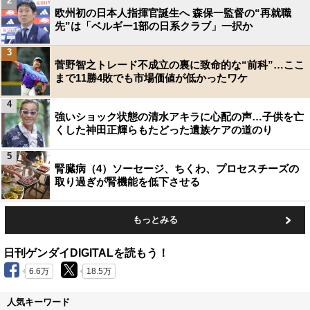
2
欧州初の日本人指揮官誕生へ 森保一監督の“再就職
先”は「ベルギー1部の日系クラブ」一択か
3
菅野智之トレード不成立の裏に致命的な“前科”…ここ
まで11勝4敗でも市場価値が低かったワケ
4
強いショック状態の清水アキラに心配の声…子供を亡
くした神田正輝らもたどった遺族ケアの道のり
5
腎臓病（4）ソーセージ、ちくわ、プロセスチーズの
取り過ぎが腎機能を低下させる
もっとみる
日刊ゲンダイDIGITALを読もう！
6.6万
18.5万
人気キーワード