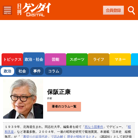
トピックス
政治・社会
芸能
スポーツ
ライフ
マネー
ボートレース
競輪
オートレース
政治
社会
事件
コラム
保阪正康
作家
著者のコラム一覧
１９３９年、北海道生まれ。同志社大卒。編集者を経て「
死なう団事件
」でデビュー。「
昭
和天皇
」など著書多数。２００４年、一連の昭和史研究で菊池寛賞。本連載「日本史 縦横
無尽」が『
「裏切りの近現代史」で読み解く 歴史が暗転するとき
』（講談社）として好評発