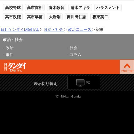
高校野球
高市首相
青木歌音
清水アキラ
ハラスメント
高市政権
高市早苗
大岩剛
黄川田仁志
板東英二
日刊ゲンダイDIGITAL
政治・社会
政治ニュース
記事
政治・社会
政治
社会
事件
コラム
表示切り替え
（C）Nikkan Gendai