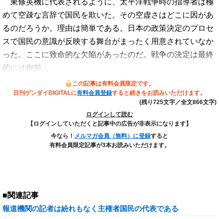
東條英機に代表されるように、太平洋戦争時の指導者は極
めて空疎な言辞で国民を欺いた。その空虚さはどこに因があ
るのだろうか。理由は簡単である。日本の政策決定のプロセ
スで国民の意識が反映する舞台がまったく用意されていなか
った。ここに致命的な欠陥があったのだ。戦争の決定は最終
的には御前…
この記事は有料会員限定です。
日刊ゲンダイDIGITALに
有料会員登録
すると続きをお読みいただけます。
(残り725文字／全文866文字)
ログインして読む
【ログインしていただくと記事中の広告が非表示になります】
今なら！
メルマガ会員（無料）に登録
すると
有料会員限定記事が3本お読みいただけます。
■関連記事
報道機関の記者は紛れもなく主権者国民の代表である