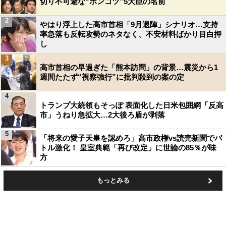
切り不可避な“ポンコツ”5大臣の名前
2
やはり浮上した高市首相「9月退陣」シナリオ…支持
率急落も反転攻勢のネタなく、不安材料ばかり目白押
し
3
高市首相の早過ぎた「熊本訪問」の背景…震災から1
週間たたず“視察強行”に批判殺到の案の定
4
トランプ大統領もそっぽ 表面化した日米包囲網「反高
市」うねり急拡大…2大後ろ盾が剥落
5
「将来の愛子天皇を認めろ」高市政権vs読売新聞でバ
トル激化！ 皇室典範「再び改定」に世論の85％が味
方
もっとみる