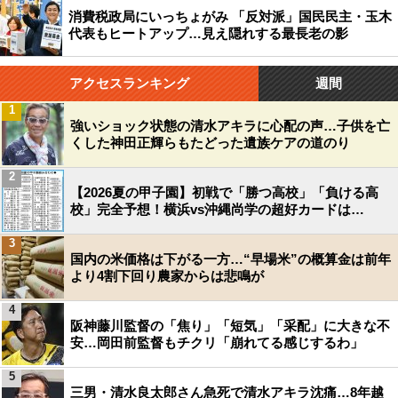
消費税政局にいっちょがみ 「反対派」国民民主・玉木
代表もヒートアップ…見え隠れする最長老の影
アクセスランキング
週間
1
強いショック状態の清水アキラに心配の声…子供を亡
くした神田正輝らもたどった遺族ケアの道のり
2
【2026夏の甲子園】初戦で「勝つ高校」「負ける高
校」完全予想！横浜vs沖縄尚学の超好カードは…
3
国内の米価格は下がる一方…“早場米”の概算金は前年
より4割下回り農家からは悲鳴が
4
阪神藤川監督の「焦り」「短気」「采配」に大きな不
安…岡田前監督もチクリ「崩れてる感じするわ」
5
三男・清水良太郎さん急死で清水アキラ沈痛…8年越