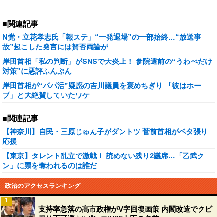
■関連記事
N党・立花孝志氏「報ステ」“一発退場”の一部始終…“放送事
故”起こした発言には賛否両論が
岸田首相「私の判断」がSNSで大炎上！ 参院選前の“うわべだけ
対策”に悪評ふんぷん
岸田首相が“パパ活”疑惑の吉川議員を褒めちぎり 「彼はホー
プ」と大絶賛していたワケ
■関連記事
【神奈川】自民・三原じゅん子がダントツ 菅前首相がベタ張り
応援
【東京】タレント乱立で激戦！ 読めない残り2議席…「乙武ク
ン」に票を奪われるのは誰だ
政治のアクセスランキング
1
支持率急落の高市政権がV字回復画策 内閣改造でクビ