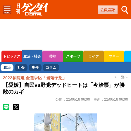
トピックス
政治・社会
芸能
スポーツ
ライフ
マネー
ボートレース
競輪
オートレース
政治
社会
事件
コラム
> 一覧へ
2022参院選 全選挙区「当落予想」
【愛媛】自民vs野党デッドヒートは「今治票」が勝
敗のカギ
公開：
22/06/18 06:00
更新：
22/06/18 06:00