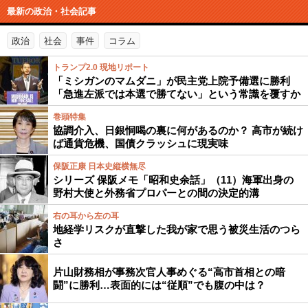
最新の政治・社会記事
政治
社会
事件
コラム
トランプ2.0 現地リポート
「ミシガンのマムダニ」が民主党上院予備選に勝利
「急進左派では本選で勝てない」という常識を覆すか
巻頭特集
協調介入、日銀恫喝の裏に何があるのか？ 高市が続け
ば通貨危機、国債クラッシュに現実味
保阪正康 日本史縦横無尽
シリーズ 保阪メモ「昭和史余話」（11）海軍出身の
野村大使と外務省プロパーとの間の決定的溝
右の耳から左の耳
地経学リスクが直撃した我が家で思う被災生活のつら
さ
片山財務相が事務次官人事めぐる“高市首相との暗
闘”に勝利…表面的には“従順”でも腹の中は？