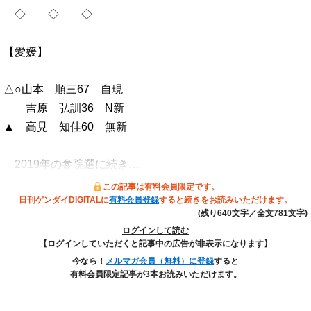
◇ ◇ ◇
【愛媛】
△○山本 順三67 自現
吉原 弘訓36 N新
▲ 高見 知佳60 無新
2019年の参院選に続き…
この記事は有料会員限定です。
日刊ゲンダイDIGITALに
有料会員登録
すると続きをお読みいただけます。
(残り640文字／全文781文字)
ログインして読む
【ログインしていただくと記事中の広告が非表示になります】
今なら！
メルマガ会員（無料）に登録
すると
有料会員限定記事が3本お読みいただけます。