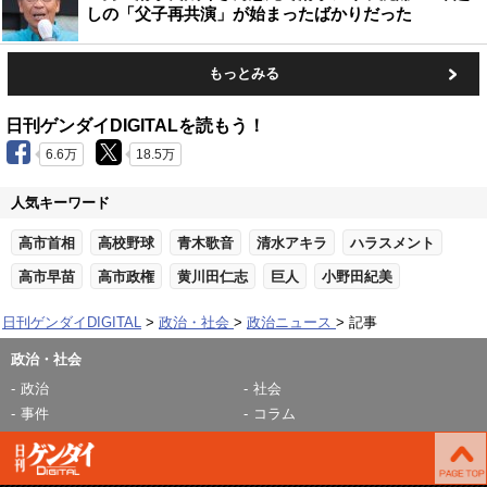
しの「父子再共演」が始まったばかりだった
もっとみる
日刊ゲンダイDIGITALを読もう！
6.6万
18.5万
人気キーワード
高市首相
高校野球
青木歌音
清水アキラ
ハラスメント
高市早苗
高市政権
黄川田仁志
巨人
小野田紀美
日刊ゲンダイDIGITAL
政治・社会
政治ニュース
記事
政治・社会
政治
社会
事件
コラム