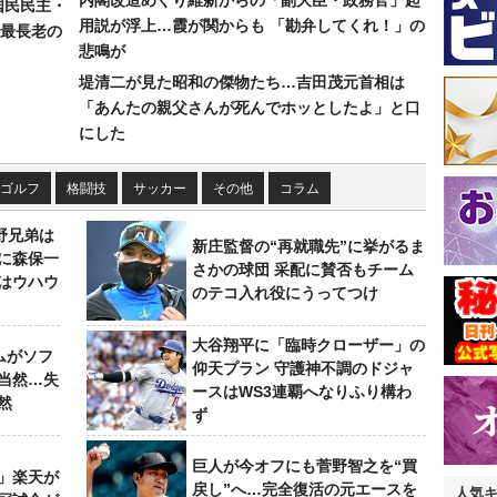
内閣改造めぐり維新からの「副大臣・政務官」起
国民民主・
用説が浮上…霞が関からも 「勘弁してくれ！」の
最長老の
悲鳴が
堤清二が見た昭和の傑物たち…吉田茂元首相は
「あんたの親父さんが死んでホッとしたよ」と口
にした
ゴルフ
格闘技
サッカー
その他
コラム
野兄弟は
新庄監督の“再就職先”に挙がるま
らに森保一
さかの球団 采配に賛否もチーム
はウハウ
のテコ入れ役にうってつけ
大谷翔平に「臨時クローザー」の
ムがソフ
仰天プラン 守護神不調のドジャ
当然…失
ースはWS3連覇へなりふり構わ
然
ず
巨人が今オフにも菅野智之を“買
」楽天が
戻し”へ…完全復活の元エースを
人気