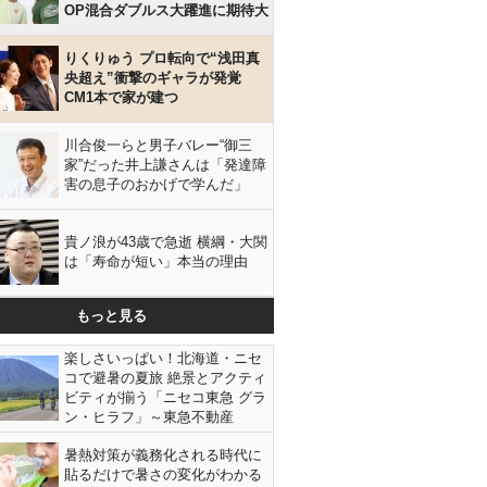
OP混合ダブルス大躍進に期待大
りくりゅう プロ転向で“浅田真
央超え”衝撃のギャラが発覚
CM1本で家が建つ
川合俊一らと男子バレー“御三
家”だった井上謙さんは「発達障
害の息子のおかげで学んだ」
貴ノ浪が43歳で急逝 横綱・大関
は「寿命が短い」本当の理由
もっと見る
楽しさいっぱい！北海道・ニセ
コで避暑の夏旅 絶景とアクティ
ビティが揃う「ニセコ東急 グラ
ン・ヒラフ」～東急不動産
暑熱対策が義務化される時代に
貼るだけで暑さの変化がわかる