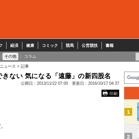
フ
経済
健康
コミック
競馬
公営競技
書籍
その他
コラム
ニュース
記事
きない 気になる「遠藤」の新四股名
公開日：
2013/11/22 07:00
更新日：
2016/10/17 04:37
印刷
1
だ。
2