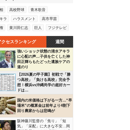
相
高校野球
青木歌音
キラ
ハラスメント
高市早苗
権
黄川田仁志
巨人
フジテレビ
アクセスランキング
週間
強いショック状態の清水アキラ
に心配の声…子供を亡くした神
田正輝らもたどった遺族ケアの
道のり
【2026夏の甲子園】初戦で「勝
つ高校」「負ける高校」完全予
想！横浜vs沖縄尚学の超好カー
ドは…
国内の米価格は下がる一方…“早
場米”の概算金は前年より4割下
回り農家からは悲鳴が
阪神藤川監督の「焦り」「短
気」「采配」に大きな不安…岡