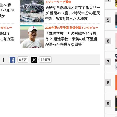
メジャーリーグ通信
生へ 森
過酷な自然環境と共存する大リー
は「ベルギ
グ 酷暑42.7度、7時間23分の雨天
択か
中断、WSを襲った大地震
5
ンタビュー
2026年夏の甲子園 監督突撃インタビュー
路は？
「野球学校」との対戦をどう思
に有力選
う？ 超進学校・東筑の山下監督
6
が語った赤裸々な回答
う！
6.6万
18.5万
7
8
9