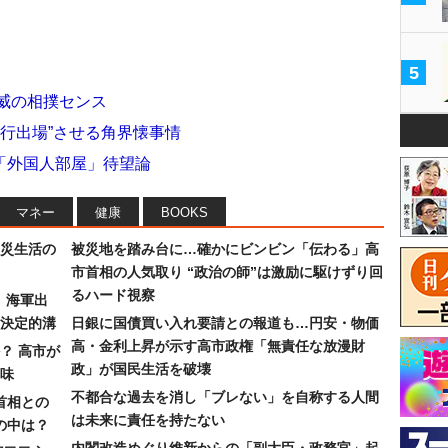
5
威の相撲センス
強行出場”させる角界懐事情
「外国人部屋」待望論
マネー
健康
BOOKS
災生活の
被災地を踏み台に…確かにビンビン「伝わる」高
市首相の人気取り “政治の師”は激励に駆けずり回
るハード視察
）海軍出
決定的溝
日銀に国債買い入れ要請との報道も…円安・物価
高・金利上昇が示す高市政権「無責任な放漫財
？ 高市が
政」が国民生活を破壊
味
不都合な過去を消し「ブレない」を自称する人間
首相との
は未来に責任を持たない
の中は？