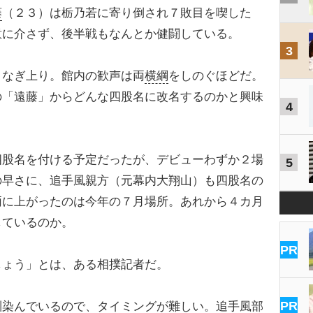
藤
（２３）は栃乃若に寄り倒され７敗目を喫した
意に介さず、後半戦もなんとか健闘している。
3
なぎ上り。館内の歓声は両
横綱
をしのぐほどだ。
の「遠藤」からどんな四股名に改名するのかと興味
4
股名を付ける予定だったが、デビューわずか２場
5
の早さに、追手風親方（元幕内大翔山）も四股名の
両に上がったのは今年の７月場所。あれから４カ月
しているのか。
PR
しょう」とは、ある相撲記者だ。
PR
馴染んでいるので、タイミングが難しい。追手風部