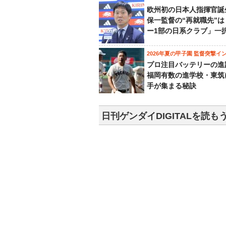
欧州初の日本人指揮官誕
保一監督の“再就職先”
ー1部の日系クラブ」一
2026年夏の甲子園 監督突撃イ
プロ注目バッテリーの進
福岡有数の進学校・東筑
手が集まる秘訣
日刊ゲンダイDIGITALを読も