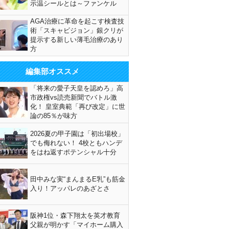
示温シールとは～ファンケル
AGA治療に革命を起こす検査技
術「スキャビジョン」銀クリが
提示する新しい薄毛治療のあり
方
編集部オススメ
「将来の愛子天皇を認めろ」高
市政権vs読売新聞でバトル激
化！ 皇室典範「再び改定」に世
論の85％が味方
2026夏の甲子園は「初出場校」
でも侮れない！ 4校ともハンデ
をはね返すポテンシャル十分
田中みな実“まんまるE乳”も筋金
入り！アッパレのあざとさ
阪神1位・森下翔太を英才教育
父親が明かす「マイホーム購入