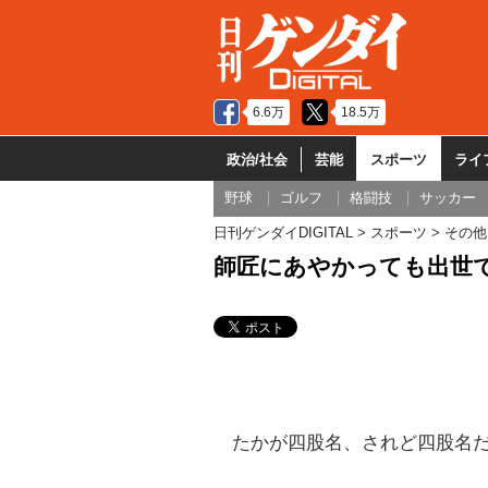
6.6万
18.5万
政治/社会
芸能
スポーツ
ライ
野球
ゴルフ
格闘技
サッカー
日刊ゲンダイDIGITAL
スポーツ
その他
師匠にあやかっても出世で
たかが四股名、されど四股名