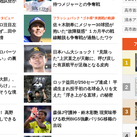
冠試合が
待つメジャーとの争奪戦
高市首
ンタビュー
フラッシュバック “ゴネ得”米挑戦の軌跡
清水ア
ロ注目左
佐々木朗希にメジャー30球団が
高市政
ず…田中
抱いた“故障疑惑” １カ月半の戦
情
線離脱も争奪戦が過熱したワケ
ロバーツ
日本ハム大ショック！ “見限っ
い」の裏
た”上沢直之が天敵に、呼び戻し
1
た有原航平が足枷となる皮肉
大胆」、
ロッテ益田が250セーブ達成！ 平
らけ」…
2
成生まれ投手初の名球会入りを支
そうな境
えた「浮き上がる直球」の秘密
3
！ 高野
森保J守護神・鈴木彩艶 現実味帯
しできる
びる欧州BIG5強豪パリSG移籍の
吉凶
4