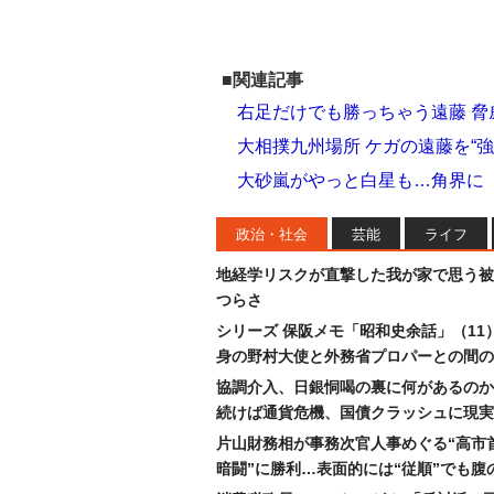
■関連記事
右足だけでも勝っちゃう遠藤 脅
大相撲九州場所 ケガの遠藤を“
大砂嵐がやっと白星も…角界に
政治・社会
芸能
ライフ
地経学リスクが直撃した我が家で思う被
つらさ
シリーズ 保阪メモ「昭和史余話」（11
身の野村大使と外務省プロパーとの間の
協調介入、日銀恫喝の裏に何があるのか
続けば通貨危機、国債クラッシュに現実
片山財務相が事務次官人事めぐる“高市
暗闘”に勝利…表面的には“従順”でも腹