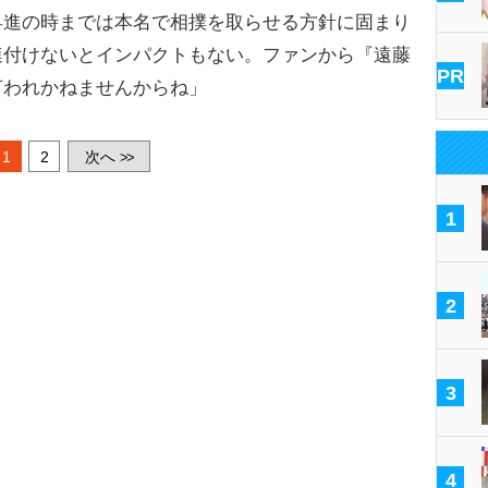
昇進の時までは本名で相撲を取らせる方針に固まり
連付けないとインパクトもない。ファンから『遠藤
PR
言われかねませんからね」
1
2
次へ
>>
1
2
3
4