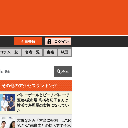
会員登録
ログイン
コラム一覧
著者一覧
書籍
紙面
その他のアクセスランキング
バレーボールとビーチバレーで
五輪4度出場 高橋有紀子さんは
横浜で寿司屋の女将になってい
た
大坂なおみ「本当に特別」…“お
兄さん”錦織圭との初ペアで全米