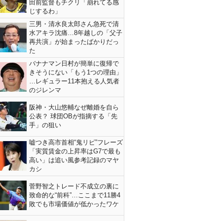
田前監督もチクリ「崩れてる感
じするわ」
三男・清水良太郎さん急死で清
水アキラ沈痛…8年越しの「父子
再共演」が始まったばかりだっ
た
バナナマン日村が簡単に復帰で
きそうにない「もう1つの理由」
…レギュラー11本抱える人気者
のジレンマ
阪神・大山悠輔なぜ離婚を自ら
公表？ 球団OBが指摘する「先
手」の狙い
嘘つき高市首相“鬼リピ”フレーズ
「実質賃金の上昇率はG7で最も
高い」は追い風参考記録のマヤ
カシ
菅野智之トレード不成立の裏に
致命的な“前科”…ここまで11勝4
敗でも市場価値が低かったワケ