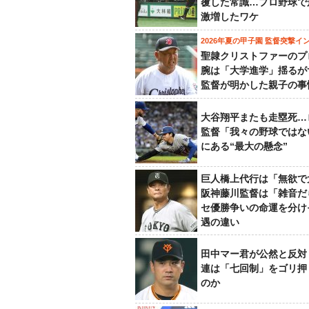
覆した常識…プロ野球で
激増したワケ
2026年夏の甲子園 監督突撃イ
聖隷クリストファーのプ
腕は「大学進学」揺るが
監督が明かした親子の事
大谷翔平またも走塁死…
監督「我々の野球ではな
にある“最大の懸念”
巨人橋上代行は「無欲で
阪神藤川監督は「雑音だ
セ優勝争いの命運を分け
遇の違い
田中マー君が公然と反対
連は「七回制」をゴリ押
のか