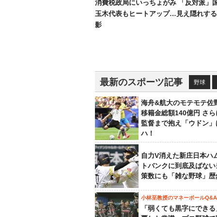
消費税政局にいっちょがみ 「反対派」
玉木代表もヒートアップ…見え隠れする
影
最新のスポーツ記事
野球
海舟&航大のモテモテ佐
移籍金総額140億円 さ
監督まで抱え「ウドン」
ハ！
自力V消えた新庄日本ハ
トバンクに到底及ばない
策数にも「雑な野球」歴
小林至教授のマネーボールQ&A
「弱くても黒字にできる