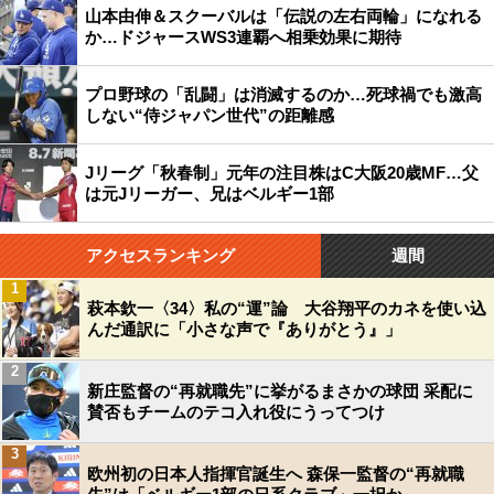
山本由伸＆スクーバルは「伝説の左右両輪」になれる
か…ドジャースWS3連覇へ相乗効果に期待
プロ野球の「乱闘」は消滅するのか…死球禍でも激高
しない“侍ジャパン世代”の距離感
Jリーグ「秋春制」元年の注目株はC大阪20歳MF…父
は元Jリーガー、兄はベルギー1部
アクセスランキング
週間
1
萩本欽一〈34〉私の“運”論 大谷翔平のカネを使い込
んだ通訳に「小さな声で『ありがとう』」
2
新庄監督の“再就職先”に挙がるまさかの球団 采配に
賛否もチームのテコ入れ役にうってつけ
3
欧州初の日本人指揮官誕生へ 森保一監督の“再就職