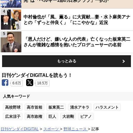
先”は「ベルギー1部の日系クラブ」一択か
4
中村倫也が「風、薫る」に大貢献…妻・水卜麻美アナ
との「ずっと仲良く」「にこやかな」近況
5
「恩人だけど、嫌いな人の代表」亡くなった板東英二
さんが複雑な感情を抱いたプロデューサーの名前
もっとみる
日刊ゲンダイDIGITALを読もう！
6.6万
18.5万
人気キーワード
高校野球
高市首相
板東英二
清水アキラ
ハラスメント
広末涼子
高市政権
巨人
大岩剛
ピアノ
日刊ゲンダイDIGITAL
スポーツ
野球ニュース
記事