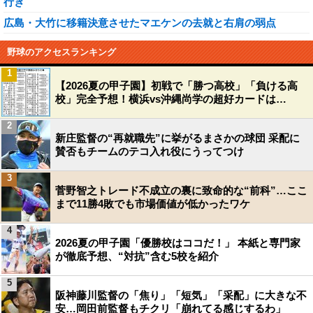
行き
広島・大竹に移籍決意させたマエケンの去就と右肩の弱点
野球のアクセスランキング
1
【2026夏の甲子園】初戦で「勝つ高校」「負ける高
校」完全予想！横浜vs沖縄尚学の超好カードは…
2
新庄監督の“再就職先”に挙がるまさかの球団 采配に
賛否もチームのテコ入れ役にうってつけ
3
菅野智之トレード不成立の裏に致命的な“前科”…ここ
まで11勝4敗でも市場価値が低かったワケ
4
2026夏の甲子園「優勝校はココだ！」 本紙と専門家
が徹底予想、“対抗”含む5校を紹介
5
阪神藤川監督の「焦り」「短気」「采配」に大きな不
安…岡田前監督もチクリ「崩れてる感じするわ」