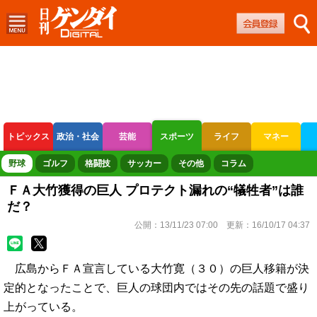
トピックス
政治・社会
芸能
スポーツ
ライフ
マネー
ボートレース
競輪
オートレース
野球
ゴルフ
格闘技
サッカー
その他
コラム
ＦＡ大竹獲得の巨人 プロテクト漏れの“犠牲者”は誰
だ？
公開：
13/11/23 07:00
更新：
16/10/17 04:37
広島からＦＡ宣言している大竹寛（３０）の巨人移籍が決
定的となったことで、巨人の球団内ではその先の話題で盛り
上がっている。