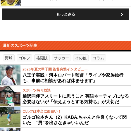
もっとみる
最新のスポーツ記事
野球
ゴルフ
格闘技
サッカー
その他
コラム
2026年夏の甲子園 監督突撃インタビュー
八王子実践・河本ロバート監督「ライブや家族旅行
も、事前に相談があれば休ませます」
スポーツ時々放談
通訳同伴アスリートに思うこと 英語ネーティブになる
必要はないが「伝えようとする気持ち」が大切だ
ゴルフは本当に面白い！
ゴルゴ松本さん（2）KABA.ちゃんと仲良くなって閃
いた “男”を出さなきゃいいんだ