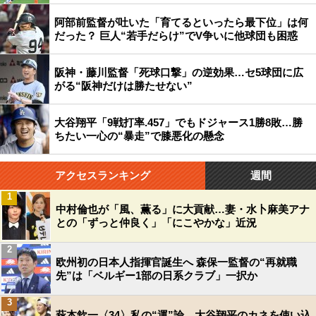
阿部前監督が吐いた「育てるといったら最下位」は何
だった？ 巨人“若手だらけ”でV争いに他球団も困惑
阪神・藤川監督「死球口撃」の逆効果…セ5球団に広
がる“阪神だけは勝たせない”
大谷翔平「9戦打率.457」でもドジャース1勝8敗…勝
ちたい一心の“暴走”で膝悪化の懸念
アクセスランキング
週間
1
中村倫也が「風、薫る」に大貢献…妻・水卜麻美アナ
との「ずっと仲良く」「にこやかな」近況
2
欧州初の日本人指揮官誕生へ 森保一監督の“再就職
先”は「ベルギー1部の日系クラブ」一択か
3
萩本欽一〈34〉私の“運”論 大谷翔平のカネを使い込