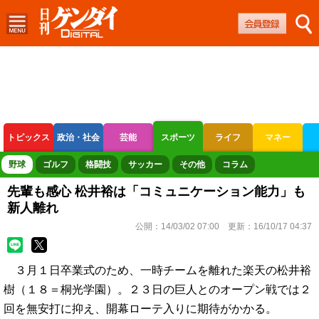
トピックス
政治・社会
芸能
スポーツ
ライフ
マネー
ボートレース
競輪
オートレース
野球
ゴルフ
格闘技
サッカー
その他
コラム
先輩も感心 松井裕は「コミュニケーション能力」も
新人離れ
公開：
14/03/02 07:00
更新：
16/10/17 04:37
３月１日卒業式のため、一時チームを離れた楽天の松井裕
樹（１８＝桐光学園）。２３日の巨人とのオープン戦では２
回を無安打に抑え、開幕ローテ入りに期待がかかる。