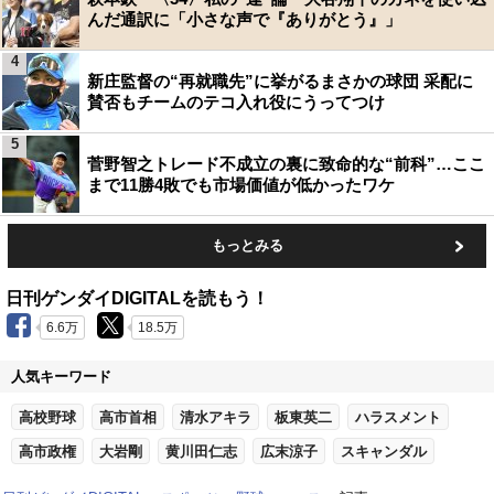
んだ通訳に「小さな声で『ありがとう』」
4
新庄監督の“再就職先”に挙がるまさかの球団 采配に
賛否もチームのテコ入れ役にうってつけ
5
菅野智之トレード不成立の裏に致命的な“前科”…ここ
まで11勝4敗でも市場価値が低かったワケ
もっとみる
日刊ゲンダイDIGITALを読もう！
6.6万
18.5万
人気キーワード
高校野球
高市首相
清水アキラ
板東英二
ハラスメント
高市政権
大岩剛
黄川田仁志
広末涼子
スキャンダル