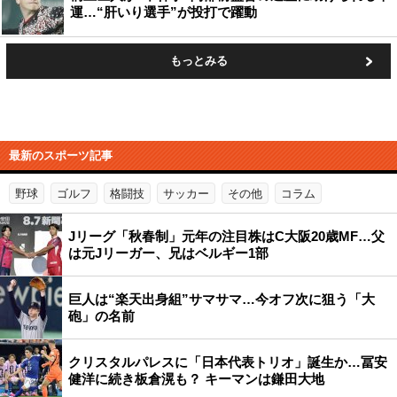
運…“肝いり選手”が投打で躍動
もっとみる
最新のスポーツ記事
野球
ゴルフ
格闘技
サッカー
その他
コラム
Jリーグ「秋春制」元年の注目株はC大阪20歳MF…父
は元Jリーガー、兄はベルギー1部
巨人は“楽天出身組”サマサマ…今オフ次に狙う「大
砲」の名前
クリスタルパレスに「日本代表トリオ」誕生か…冨安
健洋に続き板倉滉も？ キーマンは鎌田大地