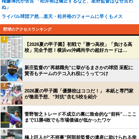
権藤博氏が苦言 「松井裕は矯正するなと、星野監督はなぜ言わ
ぬ」
ライバル球団ア然…楽天・松井裕のフォームに早くもメス
野球のアクセスランキング
1
【2026夏の甲子園】初戦で「勝つ高校」「負ける高
校」完全予想！横浜vs沖縄尚学の超好カードは…
2
新庄監督の“再就職先”に挙がるまさかの球団 采配に
賛否もチームのテコ入れ役にうってつけ
3
2026夏の甲子園「優勝校はココだ！」 本紙と専門家
が徹底予想、“対抗”含む5校を紹介
4
菅野智之トレード不成立の裏に致命的な“前科”…ここ
まで11勝4敗でも市場価値が低かったワケ
5
橋上巨人が“不祥事”阿部前監督の遺産に助けられる幸