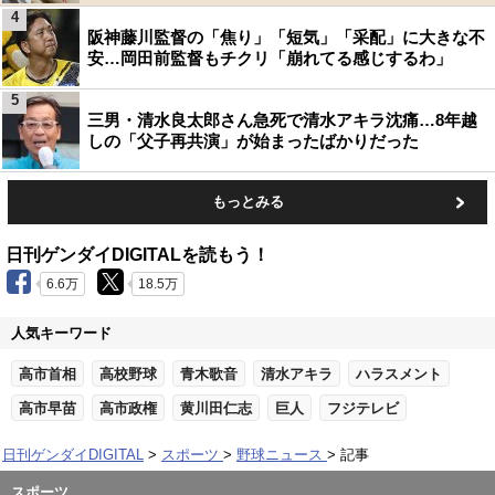
4
阪神藤川監督の「焦り」「短気」「采配」に大きな不
安…岡田前監督もチクリ「崩れてる感じするわ」
5
三男・清水良太郎さん急死で清水アキラ沈痛…8年越
しの「父子再共演」が始まったばかりだった
もっとみる
日刊ゲンダイDIGITALを読もう！
6.6万
18.5万
人気キーワード
高市首相
高校野球
青木歌音
清水アキラ
ハラスメント
高市早苗
高市政権
黄川田仁志
巨人
フジテレビ
日刊ゲンダイDIGITAL
スポーツ
野球ニュース
記事
スポーツ