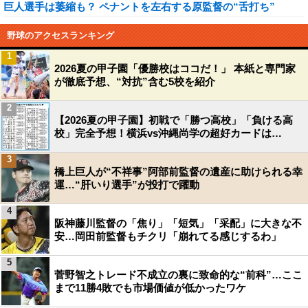
巨人選手は萎縮も？ ペナントを左右する原監督の“舌打ち”
野球のアクセスランキング
1
2026夏の甲子園「優勝校はココだ！」 本紙と専門家
が徹底予想、“対抗”含む5校を紹介
2
【2026夏の甲子園】初戦で「勝つ高校」「負ける高
校」完全予想！横浜vs沖縄尚学の超好カードは…
3
橋上巨人が“不祥事”阿部前監督の遺産に助けられる幸
運…“肝いり選手”が投打で躍動
4
阪神藤川監督の「焦り」「短気」「采配」に大きな不
安…岡田前監督もチクリ「崩れてる感じするわ」
5
菅野智之トレード不成立の裏に致命的な“前科”…ここ
まで11勝4敗でも市場価値が低かったワケ