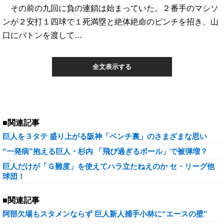
その前の九回に負の連鎖は始まっていた。２番手のマシソ
ンが２安打１四球で１死満塁と絶体絶命のピンチを招き、山
口にバトンを渡して…
全文表示する
■関連記事
巨人を３タテ 盛り上がる阪神「ベンチ裏」のさまざまな思い
“一発病”抱える巨人・杉内 「飛び過ぎるボール」で被弾増？
巨人だけが「Ｇ難度」を使えてハラ立たねえのか セ・リーグ他
球団！
■関連記事
阿部欠場もスタメンならず 巨人新人捕手小林に“エースの壁”