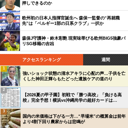
押しできるのか
欧州初の日本人指揮官誕生へ 森保一監督の“再就職
先”は「ベルギー1部の日系クラブ」一択か
森保J守護神・鈴木彩艶 現実味帯びる欧州BIG5強豪パ
リSG移籍の吉凶
アクセスランキング
週間
1
強いショック状態の清水アキラに心配の声…子供を亡
くした神田正輝らもたどった遺族ケアの道のり
2
【2026夏の甲子園】初戦で「勝つ高校」「負ける高
校」完全予想！横浜vs沖縄尚学の超好カードは…
3
国内の米価格は下がる一方…“早場米”の概算金は前年
より4割下回り農家からは悲鳴が