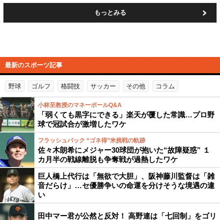
もっとみる
最新のスポーツ記事
野球
ゴルフ
格闘技
サッカー
その他
コラム
小林至教授のマネーボールQ&A
「弱くても黒字にできる」楽天が覆した常識…プロ野
球で冠試合が激増したワケ
フラッシュバック “ゴネ得”米挑戦の軌跡
佐々木朗希にメジャー30球団が抱いた“故障疑惑” １
カ月半の戦線離脱も争奪戦が過熱したワケ
巨人橋上代行は「無欲で大胆」、阪神藤川監督は「雑
音だらけ」…セ優勝争いの命運を分けそうな境遇の違
い
田中マー君が公然と反対！ 高野連は「七回制」をゴリ