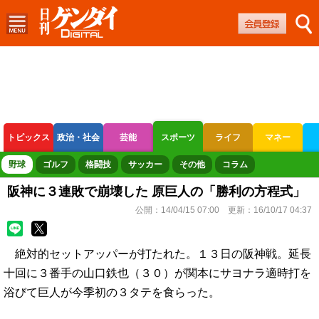
トピックス
政治・社会
芸能
スポーツ
ライフ
マネー
ボートレース
競輪
オートレース
野球
ゴルフ
格闘技
サッカー
その他
コラム
阪神に３連敗で崩壊した 原巨人の「勝利の方程式」
公開：
14/04/15 07:00
更新：
16/10/17 04:37
絶対的セットアッパーが打たれた。１３日の阪神戦。延長
十回に３番手の山口鉄也（３０）が関本にサヨナラ適時打を
浴びて巨人が今季初の３タテを食らった。