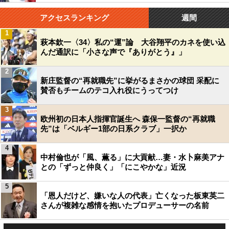
アクセスランキング
週間
1
萩本欽一〈34〉私の“運”論 大谷翔平のカネを使い込
んだ通訳に「小さな声で『ありがとう』」
2
新庄監督の“再就職先”に挙がるまさかの球団 采配に
賛否もチームのテコ入れ役にうってつけ
3
欧州初の日本人指揮官誕生へ 森保一監督の“再就職
先”は「ベルギー1部の日系クラブ」一択か
4
中村倫也が「風、薫る」に大貢献…妻・水卜麻美アナ
との「ずっと仲良く」「にこやかな」近況
5
「恩人だけど、嫌いな人の代表」亡くなった板東英二
さんが複雑な感情を抱いたプロデューサーの名前