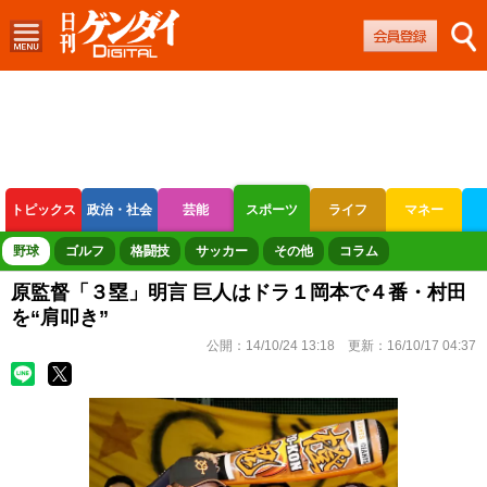
トピックス
政治・社会
芸能
スポーツ
ライフ
マネー
ボートレース
競輪
オートレース
野球
ゴルフ
格闘技
サッカー
その他
コラム
原監督「３塁」明言 巨人はドラ１岡本で４番・村田
を“肩叩き”
公開：
14/10/24 13:18
更新：
16/10/17 04:37