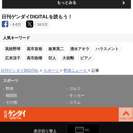
もっとみる
日刊ゲンダイDIGITALを読もう！
6.6万
18.5万
人気キーワード
高校野球
高市首相
板東英二
清水アキラ
ハラスメント
広末涼子
高市政権
巨人
大岩剛
ピアノ
日刊ゲンダイDIGITAL
スポーツ
野球ニュース
記事
スポーツ
野球
ゴルフ
格闘技
サッカー
その他
コラム
表示切り替え