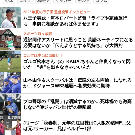
野球
ゴルフ
格闘技
サッカー
その他
コラム
2026年夏の甲子園 監督突撃インタビュー
八王子実践・河本ロバート監督「ライブや家族旅行
も、事前に相談があれば休ませます」
スポーツ時々放談
通訳同伴アスリートに思うこと 英語ネーティブになる
必要はないが「伝えようとする気持ち」が大切だ
ゴルフは本当に面白い！
ゴルゴ松本さん（2）KABA.ちゃんと仲良くなって閃
いた “男”を出さなきゃいいんだ
山本由伸＆スクーバルは「伝説の左右両輪」になれる
か…ドジャースWS3連覇へ相乗効果に期待
プロ野球の「乱闘」は消滅するのか…死球禍でも激高
しない“侍ジャパン世代”の距離感
Jリーグ「秋春制」元年の注目株はC大阪20歳MF…父
は元Jリーガー、兄はベルギー1部