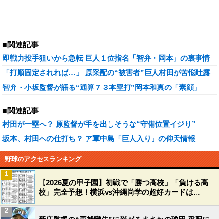
■関連記事
即戦力投手狙いから急転 巨人１位指名「智弁・岡本」の裏事情
「打順固定されれば…」 原采配の“被害者”巨人村田が苦悩吐露
智弁・小坂監督が語る“通算７３本塁打”岡本和真の「素顔」
■関連記事
村田が一塁へ？ 原監督が手を出しそうな“守備位置イジり”
坂本、村田への仕打ち？ ア軍中島「巨人入り」の仰天情報
野球のアクセスランキング
1
【2026夏の甲子園】初戦で「勝つ高校」「負ける高
校」完全予想！横浜vs沖縄尚学の超好カードは…
2