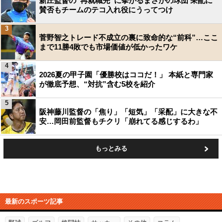
新庄監督の“再就職先”に挙がるまさかの球団 采配に
賛否もチームのテコ入れ役にうってつけ
3
菅野智之トレード不成立の裏に致命的な“前科”…ここ
まで11勝4敗でも市場価値が低かったワケ
4
2026夏の甲子園「優勝校はココだ！」 本紙と専門家
が徹底予想、“対抗”含む5校を紹介
5
阪神藤川監督の「焦り」「短気」「采配」に大きな不
安…岡田前監督もチクリ「崩れてる感じするわ」
もっとみる
最新のスポーツ記事