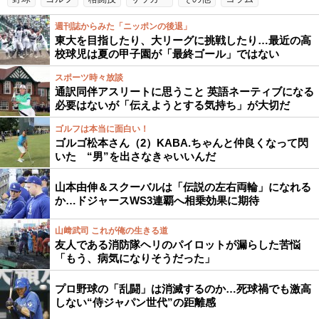
週刊誌からみた「ニッポンの後退」
東大を目指したり、大リーグに挑戦したり…最近の高
校球児は夏の甲子園が「最終ゴール」ではない
スポーツ時々放談
通訳同伴アスリートに思うこと 英語ネーティブになる
必要はないが「伝えようとする気持ち」が大切だ
ゴルフは本当に面白い！
ゴルゴ松本さん（2）KABA.ちゃんと仲良くなって閃
いた “男”を出さなきゃいいんだ
山本由伸＆スクーバルは「伝説の左右両輪」になれる
か…ドジャースWS3連覇へ相乗効果に期待
山﨑武司 これが俺の生きる道
友人である消防隊ヘリのパイロットが漏らした苦悩
「もう、病気になりそうだった」
プロ野球の「乱闘」は消滅するのか…死球禍でも激高
しない“侍ジャパン世代”の距離感