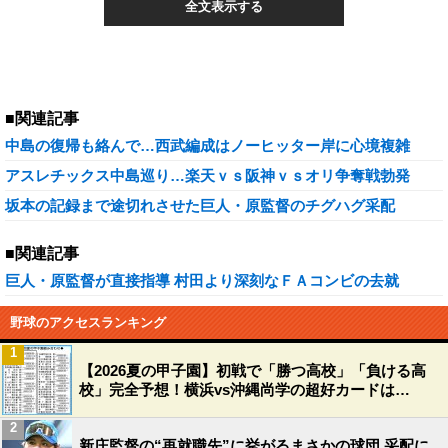
全文表示する
■関連記事
中島の復帰も絡んで…西武編成はノーヒッター岸に心境複雑
アスレチックス中島巡り…楽天ｖｓ阪神ｖｓオリ争奪戦勃発
坂本の記録まで途切れさせた巨人・原監督のチグハグ采配
■関連記事
巨人・原監督が直接指導 村田より深刻なＦＡコンビの去就
野球のアクセスランキング
1
【2026夏の甲子園】初戦で「勝つ高校」「負ける高
校」完全予想！横浜vs沖縄尚学の超好カードは…
2
新庄監督の“再就職先”に挙がるまさかの球団 采配に