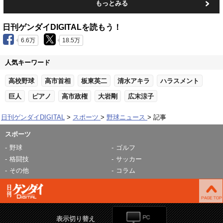
もっとみる
日刊ゲンダイDIGITALを読もう！
6.6万
18.5万
人気キーワード
高校野球
高市首相
板東英二
清水アキラ
ハラスメント
巨人
ピアノ
高市政権
大岩剛
広末涼子
日刊ゲンダイDIGITAL
スポーツ
野球ニュース
記事
スポーツ
野球
ゴルフ
格闘技
サッカー
その他
コラム
表示切り替え