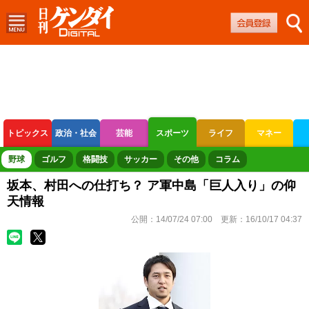
トピックス
政治・社会
芸能
スポーツ
ライフ
マネー
ボートレース
競輪
オートレース
野球
ゴルフ
格闘技
サッカー
その他
コラム
坂本、村田への仕打ち？ ア軍中島「巨人入り」の仰
天情報
公開：
14/07/24 07:00
更新：
16/10/17 04:37