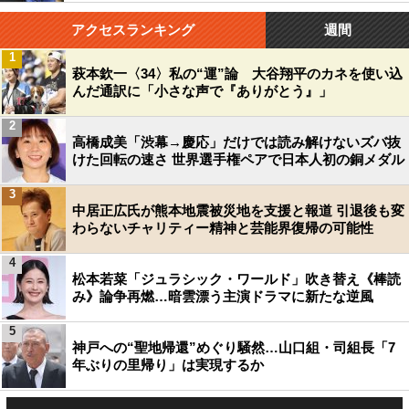
アクセスランキング
週間
1
萩本欽一〈34〉私の“運”論 大谷翔平のカネを使い込
んだ通訳に「小さな声で『ありがとう』」
2
高橋成美「渋幕→慶応」だけでは読み解けないズバ抜
けた回転の速さ 世界選手権ペアで日本人初の銅メダル
3
中居正広氏が熊本地震被災地を支援と報道 引退後も変
わらないチャリティー精神と芸能界復帰の可能性
4
松本若菜「ジュラシック・ワールド」吹き替え《棒読
み》論争再燃…暗雲漂う主演ドラマに新たな逆風
5
神戸への“聖地帰還”めぐり騒然…山口組・司組長「7
年ぶりの里帰り」は実現するか