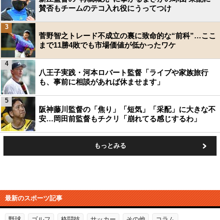
賛否もチームのテコ入れ役にうってつけ
3
菅野智之トレード不成立の裏に致命的な“前科”…ここ
まで11勝4敗でも市場価値が低かったワケ
4
八王子実践・河本ロバート監督「ライブや家族旅行
も、事前に相談があれば休ませます」
5
阪神藤川監督の「焦り」「短気」「采配」に大きな不
安…岡田前監督もチクリ「崩れてる感じするわ」
もっとみる
最新のスポーツ記事
野球
ゴルフ
格闘技
サッカー
その他
コラム