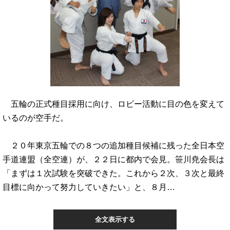
五輪の正式種目採用に向け、ロビー活動に目の色を変えて
いるのが空手だ。
２０年東京五輪での８つの追加種目候補に残った全日本空
手道連盟（全空連）が、２２日に都内で会見。笹川尭会長は
「まずは１次試験を突破できた。これから２次、３次と最終
目標に向かって努力していきたい」と、８月…
全文表示する