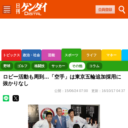
トピックス
政治・社会
芸能
スポーツ
ライフ
マネー
ボートレース
競輪
オートレース
野球
ゴルフ
格闘技
サッカー
その他
コラム
ロビー活動も周到…「空手」は東京五輪追加採用に
抜かりなし
公開：
15/06/24 07:00
更新：
16/10/17 04:37