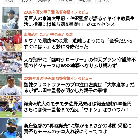
野球
ゴルフ
格闘技
サッカー
その他
コラム
2026年夏の甲子園 監督突撃インタビュー
元巨人の東海大甲府・仲沢監督が語るイキイキ教員生
活…指導には原辰徳&星野仙一のエッセンス
山﨑武司 これが俺の生きる道
サウナで震度6の余震…避難しようにも「全裸だから
すぐには…」と妙に冷静だった
大谷翔平に「臨時クローザー」の仰天プラン 守護神不
調のドジャースはWS3連覇へなりふり構わず
2026年夏の甲子園 監督突撃インタビュー
聖隷クリストファーのプロ注目左腕は「大学進学」揺
るがず…田中監督が明かした親子の事情
海舟&航大のモテモテ佐野兄弟は移籍金総額140億円
さらに森保一監督まで抱え「ウドン」はウハウハ！
新庄監督の“再就職先”に挙がるまさかの球団 采配に
賛否もチームのテコ入れ役にうってつけ