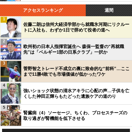
アクセスランキング
週間
1
佐藤二朗は信州大経済学部から就職氷河期にリクルー
トに入社も、わずか1日で辞めて役者の道へ
2
欧州初の日本人指揮官誕生へ 森保一監督の“再就職
先”は「ベルギー1部の日系クラブ」一択か
3
菅野智之トレード不成立の裏に致命的な“前科”…ここ
まで11勝4敗でも市場価値が低かったワケ
4
強いショック状態の清水アキラに心配の声…子供を亡
くした神田正輝らもたどった遺族ケアの道のり
5
腎臓病（4）ソーセージ、ちくわ、プロセスチーズの
取り過ぎが腎機能を低下させる