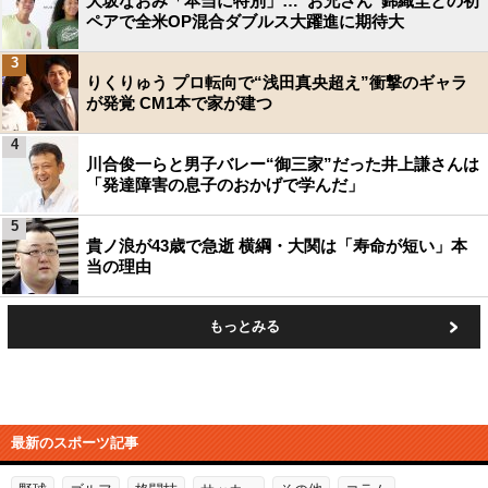
大坂なおみ「本当に特別」…“お兄さん”錦織圭との初
ペアで全米OP混合ダブルス大躍進に期待大
3
りくりゅう プロ転向で“浅田真央超え”衝撃のギャラ
が発覚 CM1本で家が建つ
4
川合俊一らと男子バレー“御三家”だった井上謙さんは
「発達障害の息子のおかげで学んだ」
5
貴ノ浪が43歳で急逝 横綱・大関は「寿命が短い」本
当の理由
もっとみる
最新のスポーツ記事