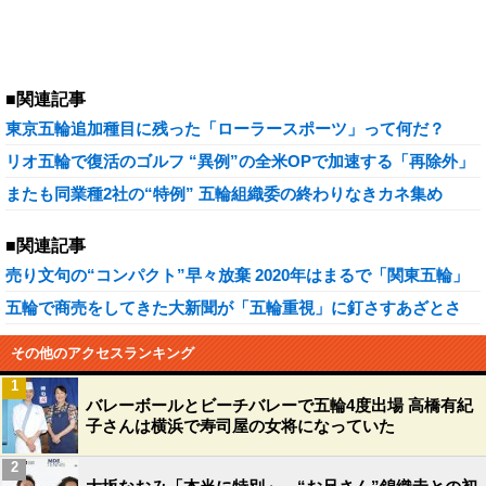
■関連記事
東京五輪追加種目に残った「ローラースポーツ」って何だ？
リオ五輪で復活のゴルフ “異例”の全米OPで加速する「再除外」
またも同業種2社の“特例” 五輪組織委の終わりなきカネ集め
■関連記事
売り文句の“コンパクト”早々放棄 2020年はまるで「関東五輪」
五輪で商売をしてきた大新聞が「五輪重視」に釘さすあざとさ
その他のアクセスランキング
1
バレーボールとビーチバレーで五輪4度出場 高橋有紀
子さんは横浜で寿司屋の女将になっていた
2