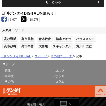
もっとみる
日刊ゲンダイDIGITALを読もう！
6.6万
18.5万
人気キーワード
高校野球
高市首相
青木歌音
清水アキラ
ハラスメント
高市政権
高市早苗
大岩剛
スキャンダル
黄川田仁志
日刊ゲンダイDIGITAL
スポーツ
その他ニュース
記事
スポーツ
野球
ゴルフ
格闘技
サッカー
その他
コラム
表示切り替え