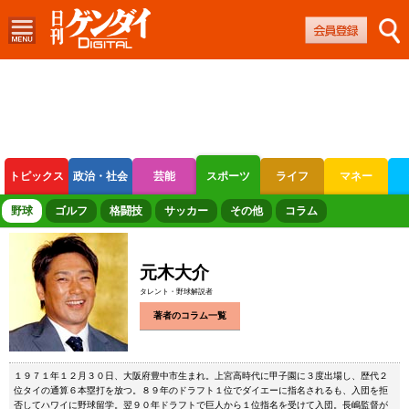
トピックス
政治・社会
芸能
スポーツ
ライフ
マネー
ボートレース
競輪
オートレース
野球
ゴルフ
格闘技
サッカー
その他
コラム
元木大介
タレント・野球解説者
著者のコラム一覧
１９７１年１２月３０日、大阪府豊中市生まれ。上宮高時代に甲子園に３度出場し、歴代２
位タイの通算６本塁打を放つ。８９年のドラフト１位でダイエーに指名されるも、入団を拒
否してハワイに野球留学。翌９０年ドラフトで巨人から１位指名を受けて入団。長嶋監督が