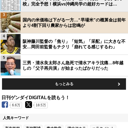
校」完全予想！横浜vs沖縄尚学の超好カードは…
3
国内の米価格は下がる一方…“早場米”の概算金は前年
より4割下回り農家からは悲鳴が
4
阪神藤川監督の「焦り」「短気」「采配」に大きな不
安…岡田前監督もチクリ「崩れてる感じするわ」
5
三男・清水良太郎さん急死で清水アキラ沈痛…8年越
しの「父子再共演」が始まったばかりだった
もっとみる
日刊ゲンダイDIGITALを読もう！
6.6万
18.5万
人気キーワード