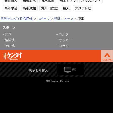
高市首相
高校野球
青木歌音
清水アキラ
ハラスメント
高市早苗
高市政権
黄川田仁志
巨人
フジテレビ
日刊ゲンダイDIGITAL
スポーツ
野球ニュース
記事
スポーツ
野球
ゴルフ
格闘技
サッカー
その他
コラム
表示切り替え
（C）Nikkan Gendai