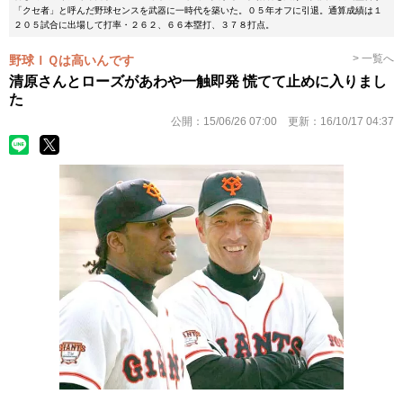
「クセ者」と呼んだ野球センスを武器に一時代を築いた。０５年オフに引退。通算成績は１
２０５試合に出場して打率・２６２、６６本塁打、３７８打点。
> 一覧へ
野球ＩＱは高いんです
清原さんとローズがあわや一触即発 慌てて止めに入りまし
た
公開：
15/06/26 07:00
更新：
16/10/17 04:37