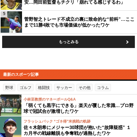
安…岡田前監督もチクリ「崩れてる感じするわ」
5
菅野智之トレード不成立の裏に致命的な“前科”…ここ
まで11勝4敗でも市場価値が低かったワケ
もっとみる
最新のスポーツ記事
野球
ゴルフ
格闘技
サッカー
その他
コラム
小林至教授のマネーボールQ&A
「弱くても黒字にできる」楽天が覆した常識…プロ野
球で冠試合が激増したワケ
フラッシュバック “ゴネ得”米挑戦の軌跡
佐々木朗希にメジャー30球団が抱いた“故障疑惑” １
カ月半の戦線離脱も争奪戦が過熱したワケ