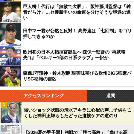
巨人橋上代行は「無欲で大胆」、阪神藤川監督は「雑
音だらけ」…セ優勝争いの命運を分けそうな境遇の違
い
田中マー君が公然と反対！ 高野連は「七回制」をゴリ
押しできるのか
欧州初の日本人指揮官誕生へ 森保一監督の“再就職
先”は「ベルギー1部の日系クラブ」一択か
森保J守護神・鈴木彩艶 現実味帯びる欧州BIG5強豪パ
リSG移籍の吉凶
アクセスランキング
週間
1
強いショック状態の清水アキラに心配の声…子供を亡
くした神田正輝らもたどった遺族ケアの道のり
2
【2026夏の甲子園】初戦で「勝つ高校」「負ける高