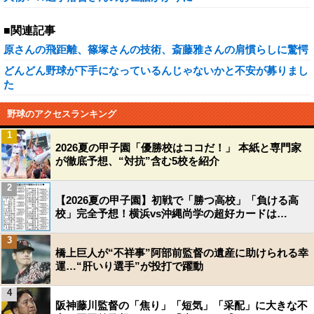
■関連記事
原さんの飛距離、篠塚さんの技術、斎藤雅さんの肩慣らしに驚愕
どんどん野球が下手になっているんじゃないかと不安が募りまし
た
野球のアクセスランキング
1
2026夏の甲子園「優勝校はココだ！」 本紙と専門家
が徹底予想、“対抗”含む5校を紹介
2
【2026夏の甲子園】初戦で「勝つ高校」「負ける高
校」完全予想！横浜vs沖縄尚学の超好カードは…
3
橋上巨人が“不祥事”阿部前監督の遺産に助けられる幸
運…“肝いり選手”が投打で躍動
4
阪神藤川監督の「焦り」「短気」「采配」に大きな不