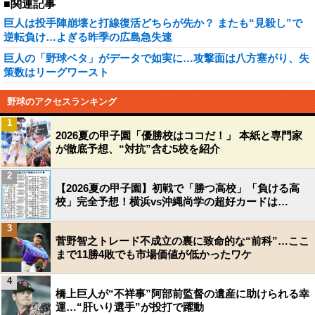
■関連記事
巨人は投手陣崩壊と打線復活どちらが先か？ またも“見殺し”で
逆転負け…よぎる昨季の広島急失速
巨人の「野球ベタ」がデータで如実に…攻撃面は八方塞がり、失
策数はリーグワースト
野球のアクセスランキング
1
2026夏の甲子園「優勝校はココだ！」 本紙と専門家
が徹底予想、“対抗”含む5校を紹介
2
【2026夏の甲子園】初戦で「勝つ高校」「負ける高
校」完全予想！横浜vs沖縄尚学の超好カードは…
3
菅野智之トレード不成立の裏に致命的な“前科”…ここ
まで11勝4敗でも市場価値が低かったワケ
4
橋上巨人が“不祥事”阿部前監督の遺産に助けられる幸
運…“肝いり選手”が投打で躍動