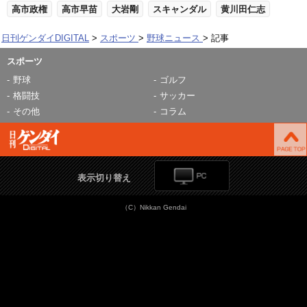
高市政権
高市早苗
大岩剛
スキャンダル
黄川田仁志
日刊ゲンダイDIGITAL
スポーツ
野球ニュース
記事
スポーツ
野球
ゴルフ
格闘技
サッカー
その他
コラム
表示切り替え
（C）Nikkan Gendai