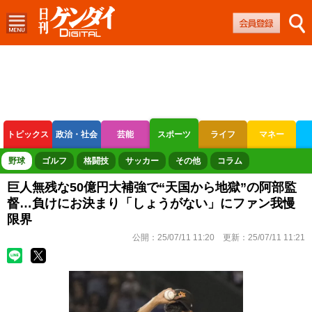
トピックス
政治・社会
芸能
スポーツ
ライフ
マネー
ボートレース
競輪
オートレース
野球
ゴルフ
格闘技
サッカー
その他
コラム
巨人無残な50億円大補強で“天国から地獄”の阿部監
督…負けにお決まり「しょうがない」にファン我慢
限界
公開：
25/07/11 11:20
更新：
25/07/11 11:21