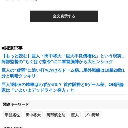
全文表示する
■関連記事
【もっと読む】巨人・田中将大「巨大不良債権化」という現実…
阿部監督の“ちぐはぐ指令”に二軍首脳陣から大ヒンシュク
巨人の“虚弱”に追い打ちかけるドーム病…屋外戦績は10勝20敗1
分と明暗クッキリ
巨人逆転Vの確率はわずか6％？ 首位阪神と8ゲーム差、OB評論
家は「いよいよデッドライン突入」と
関連キーワード
甲斐拓也
田中将大
阿部慎之助
巨人
プロ野球