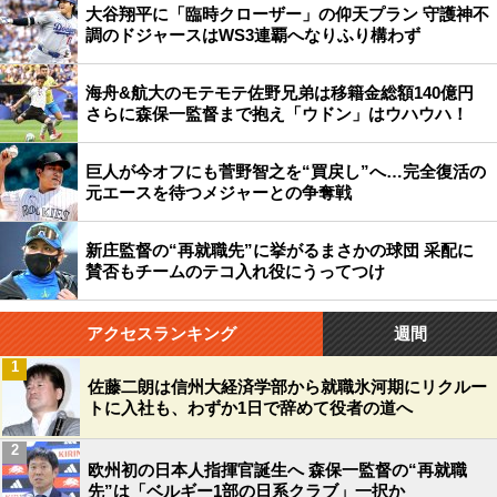
大谷翔平に「臨時クローザー」の仰天プラン 守護神不
調のドジャースはWS3連覇へなりふり構わず
海舟&航大のモテモテ佐野兄弟は移籍金総額140億円
さらに森保一監督まで抱え「ウドン」はウハウハ！
巨人が今オフにも菅野智之を“買戻し”へ…完全復活の
元エースを待つメジャーとの争奪戦
新庄監督の“再就職先”に挙がるまさかの球団 采配に
賛否もチームのテコ入れ役にうってつけ
アクセスランキング
週間
1
佐藤二朗は信州大経済学部から就職氷河期にリクルー
トに入社も、わずか1日で辞めて役者の道へ
2
欧州初の日本人指揮官誕生へ 森保一監督の“再就職
先”は「ベルギー1部の日系クラブ」一択か