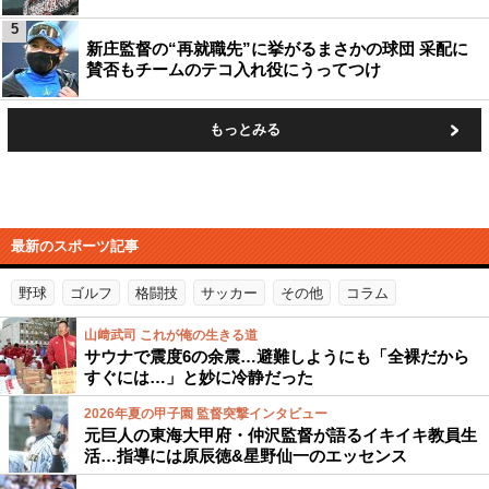
5
新庄監督の“再就職先”に挙がるまさかの球団 采配に
賛否もチームのテコ入れ役にうってつけ
もっとみる
最新のスポーツ記事
野球
ゴルフ
格闘技
サッカー
その他
コラム
山﨑武司 これが俺の生きる道
サウナで震度6の余震…避難しようにも「全裸だから
すぐには…」と妙に冷静だった
2026年夏の甲子園 監督突撃インタビュー
元巨人の東海大甲府・仲沢監督が語るイキイキ教員生
活…指導には原辰徳&星野仙一のエッセンス