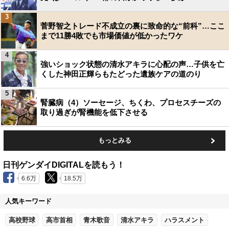
3
菅野智之トレード不成立の裏に致命的な“前科”…ここ
まで11勝4敗でも市場価値が低かったワケ
4
強いショック状態の清水アキラに心配の声…子供を亡
くした神田正輝らもたどった遺族ケアの道のり
5
腎臓病（4）ソーセージ、ちくわ、プロセスチーズの
取り過ぎが腎機能を低下させる
もっとみる
日刊ゲンダイDIGITALを読もう！
6.6万
18.5万
人気キーワード
高校野球
高市首相
青木歌音
清水アキラ
ハラスメント