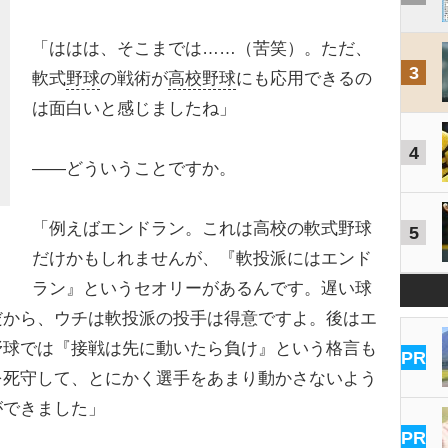
「ははは、そこまでは……（苦笑）。ただ、
3
軟式
野球
の戦術が
高校野球
にも応用できるの
は面白いと感じましたね」
4
――どういうことですか。
「例えばエンドラン。これは高校の軟式野球
5
だけかもしれませんが、『軟投派にはエンド
ラン』というセオリーがあるんです。遅い球
だから、ウチは軟投派の投手は得意ですよ。後はエ
野球では『接戦は先に動いたら負け』という格言も
PR
を死守して、とにかく選手をあまり動かさないよう
ができました」
PR