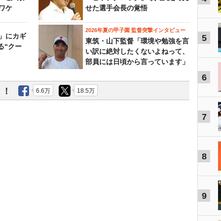
ワケ
せた選手会長の覚悟
2026年夏の甲子園 監督突撃インタビュー
」にカギ
5
東筑・山下監督「環境や勉強を言
る“クー
い訳に絶対したくないよねって、
部員には日頃から言っています」
6
う！
6.6万
18.5万
7
8
9