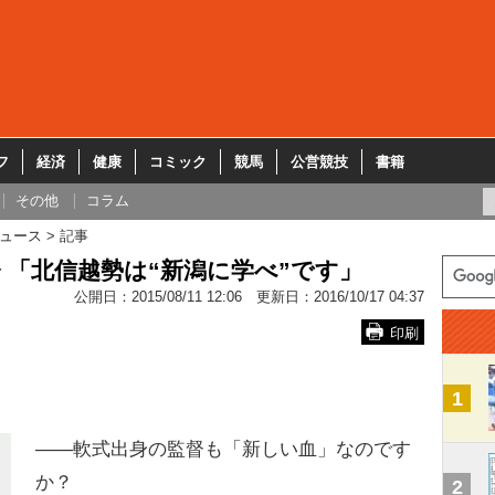
フ
経済
健康
コミック
競馬
公営競技
書籍
その他
コラム
ュース
記事
 「北信越勢は“新潟に学べ”です」
公開日：
2015/08/11 12:06
更新日：
2016/10/17 04:37
印刷
1
――軟式出身の監督も「新しい血」なのです
か？
2