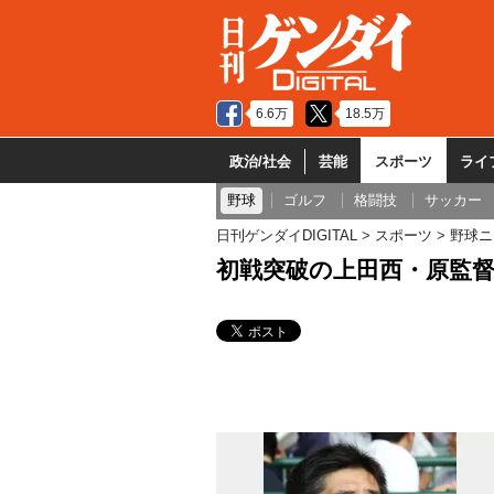
6.6万
18.5万
政治/社会
芸能
スポーツ
ライ
野球
ゴルフ
格闘技
サッカー
日刊ゲンダイDIGITAL
スポーツ
野球ニ
初戦突破の上田西・原監督