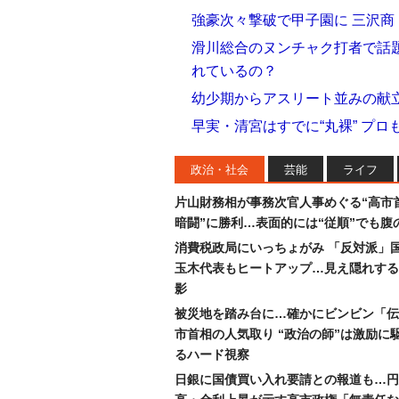
強豪次々撃破で甲子園に 三沢
滑川総合のヌンチャク打者で話題
れているの？
幼少期からアスリート並みの献
早実・清宮はすでに“丸裸” プ
政治・社会
芸能
ライフ
片山財務相が事務次官人事めぐる“高市
暗闘”に勝利…表面的には“従順”でも腹
消費税政局にいっちょがみ 「反対派」
玉木代表もヒートアップ…見え隠れする
影
被災地を踏み台に…確かにビンビン「伝
市首相の人気取り “政治の師”は激励に
るハード視察
日銀に国債買い入れ要請との報道も…円