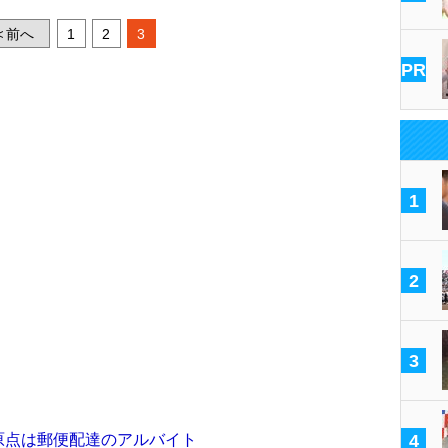
前へ
1
2
3
<
PR
1
2
3
の原点は郵便配達のアルバイト
4