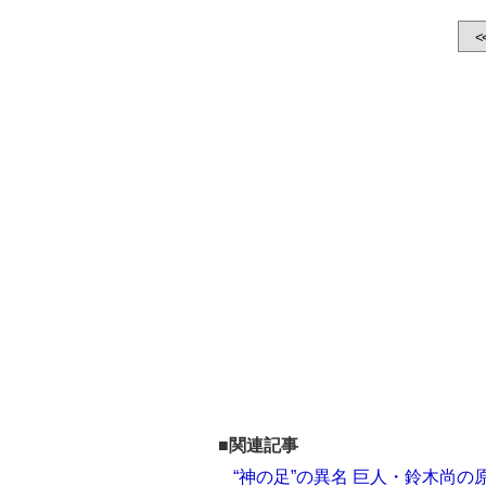
<
■関連記事
“神の足”の異名 巨人・鈴木尚