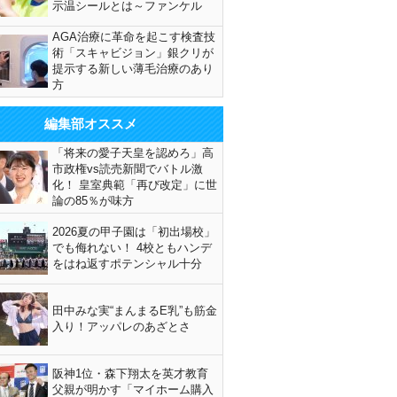
示温シールとは～ファンケル
AGA治療に革命を起こす検査技
術「スキャビジョン」銀クリが
提示する新しい薄毛治療のあり
方
編集部オススメ
「将来の愛子天皇を認めろ」高
市政権vs読売新聞でバトル激
化！ 皇室典範「再び改定」に世
論の85％が味方
2026夏の甲子園は「初出場校」
でも侮れない！ 4校ともハンデ
をはね返すポテンシャル十分
田中みな実“まんまるE乳”も筋金
入り！アッパレのあざとさ
阪神1位・森下翔太を英才教育
父親が明かす「マイホーム購入