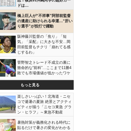
想！横浜vs沖縄尚学の超好カー
ドは…
橋上巨人が“不祥事”阿部前監督
の遺産に助けられる幸運…“肝い
り選手”が投打で躍動
阪神藤川監督の「焦り」「短
気」「采配」に大きな不安…岡
田前監督もチクリ「崩れてる感
じするわ」
菅野智之トレード不成立の裏に
致命的な“前科”…ここまで11勝4
敗でも市場価値が低かったワケ
もっと見る
楽しさいっぱい！北海道・ニセ
コで避暑の夏旅 絶景とアクティ
ビティが揃う「ニセコ東急 グラ
ン・ヒラフ」～東急不動産
暑熱対策が義務化される時代に
貼るだけで暑さの変化がわかる