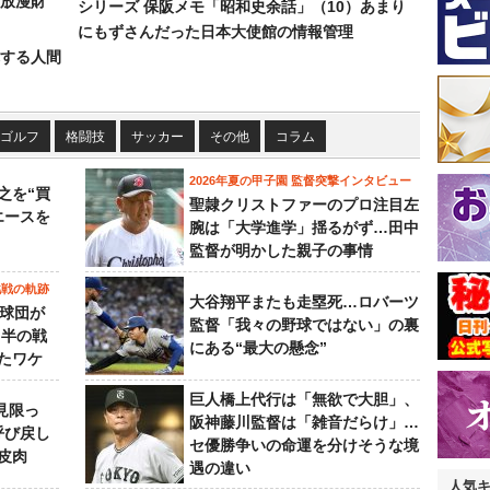
放漫財
シリーズ 保阪メモ「昭和史余話」（10）あまり
にもずさんだった日本大使館の情報管理
する人間
ゴルフ
格闘技
サッカー
その他
コラム
2026年夏の甲子園 監督突撃インタビュー
之を“買
聖隷クリストファーのプロ注目左
エースを
腕は「大学進学」揺るがず…田中
監督が明かした親子の事情
挑戦の軌跡
大谷翔平またも走塁死…ロバーツ
0球団が
監督「我々の野球ではない」の裏
月半の戦
にある“最大の懸念”
たワケ
巨人橋上代行は「無欲で大胆」、
見限っ
阪神藤川監督は「雑音だらけ」…
呼び戻し
セ優勝争いの命運を分けそうな境
皮肉
遇の違い
人気