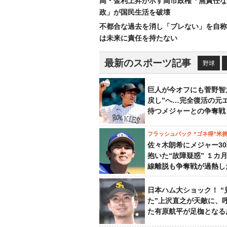
高・金利上昇が示す高市政権「無責任な
政」が国民生活を破壊
不都合な過去を消し「ブレない」を自称
は未来に責任を持たない
最新のスポーツ記事
野球
巨人が今オフにも菅野智
戻し”へ…完全復活の元
待つメジャーとの争奪戦
フラッシュバック “ゴネ得”米
佐々木朗希にメジャー3
抱いた“故障疑惑” １カ
線離脱も争奪戦が過熱し
日本ハム大ショック！ “
た”上沢直之が天敵に、
た有原航平が足枷となる