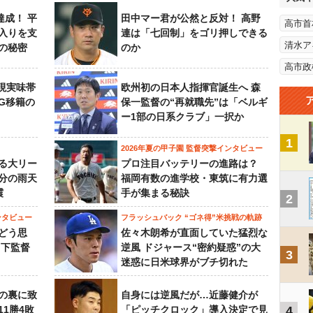
達成！ 平
田中マー君が公然と反対！ 高野
高市首
入りを支
連は「七回制」をゴリ押しできる
清水ア
の秘密
のか
高市政
現実味帯
欧州初の日本人指揮官誕生へ 森
SG移籍の
保一監督の“再就職先”は「ベルギ
ー1部の日系クラブ」一択か
1
2026年夏の甲子園 監督突撃インタビュー
る大リー
プロ注目バッテリーの進路は？
3分の雨天
福岡有数の進学校・東筑に有力選
震
手が集まる秘訣
2
ンタビュー
フラッシュバック “ゴネ得”米挑戦の軌跡
どう思
佐々木朗希が直面していた猛烈な
山下監督
逆風 ドジャース“密約疑惑”の大
3
迷惑に日米球界がブチ切れた
の裏に致
自身には逆風だが…近藤健介が
11勝4敗
「ピッチクロック」導入決定で見
4