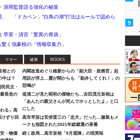
商・浪岡監督語る強化の秘策
、 「ドカベン」“白鳥の湖”打法はルールで認めら
5
立 早実・清宮「驚異の胃袋」
ロも驚く強豪校の「情報収集力」
マネー
健康
BOOKS
首相との
内閣改造めぐり維新からの「副大臣・政務官」起
の中は？
用説が浮上…霞が関からも 「勘弁してくれ！」の
悲鳴が
国民民主・
最長老の
堤清二が見た昭和の傑物たち…吉田茂元首相は
「あんたの親父さんが死んでホッとしたよ」と口
にした
わる」高
駆けずり回
高市早苗は安倍晋三の「忠犬」だった…服装もメ
ークも指図された2021年総裁選の茶番
安・物価
続く政局…高市首相「9月退陣」の現実味