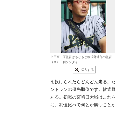
上田西・原監督はもともと軟式野球部の監督
（Ｃ）日刊ゲンダイ
拡大する
を投げられたらどんどん走る。
ンドランの優先順位です。軟式
ある。初戦の宮崎
日大
戦はこれ
に、我慢比べで何とか勝つこと