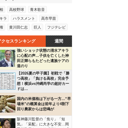
相
高校野球
青木歌音
キラ
ハラスメント
高市早苗
権
黄川田仁志
巨人
フジテレビ
アクセスランキング
週間
強いショック状態の清水アキラ
に心配の声…子供を亡くした神
田正輝らもたどった遺族ケアの
道のり
【2026夏の甲子園】初戦で「勝
つ高校」「負ける高校」完全予
想！横浜vs沖縄尚学の超好カー
ドは…
国内の米価格は下がる一方…“早
場米”の概算金は前年より4割下
回り農家からは悲鳴が
阪神藤川監督の「焦り」「短
気」「采配」に大きな不安…岡