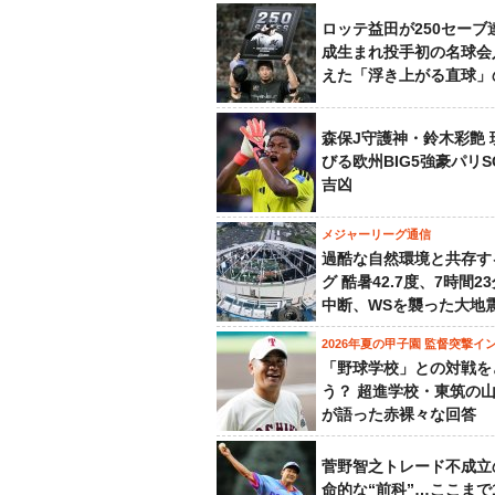
ロッテ益田が250セーブ
成生まれ投手初の名球会
えた「浮き上がる直球」
森保J守護神・鈴木彩艶 
びる欧州BIG5強豪パリ
吉凶
メジャーリーグ通信
過酷な自然環境と共存す
グ 酷暑42.7度、7時間2
中断、WSを襲った大地
2026年夏の甲子園 監督突撃イ
「野球学校」との対戦を
う？ 超進学校・東筑の
が語った赤裸々な回答
菅野智之トレード不成立
命的な“前科”…ここまで