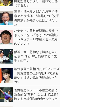
田前監督もチクリ「崩れてる感
じするわ」
三男・清水良太郎さん急死で清
水アキラ沈痛…8年越しの「父子
再共演」が始まったばかりだっ
た
バナナマン日村が簡単に復帰で
きそうにない「もう1つの理由」
…レギュラー11本抱える人気者
のジレンマ
阪神・大山悠輔なぜ離婚を自ら
公表？ 球団OBが指摘する「先
手」の狙い
嘘つき高市首相“鬼リピ”フレーズ
「実質賃金の上昇率はG7で最も
高い」は追い風参考記録のマヤ
カシ
菅野智之トレード不成立の裏に
致命的な“前科”…ここまで11勝4
敗でも市場価値が低かったワケ