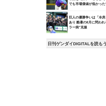
でも市場価値が低かった
巨人の優勝争いは「冷房
あり 酷暑の8月に問われ
ラー病”克服
日刊ゲンダイDIGITALを読も