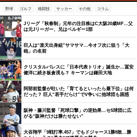
野球
ゴルフ
格闘技
サッカー
その他
コラム
Jリーグ「秋春制」元年の注目株はC大阪20歳MF…父
は元Jリーガー、兄はベルギー1部
巨人は“楽天出身組”サマサマ…今オフ次に狙う「大
砲」の名前
クリスタルパレスに「日本代表トリオ」誕生か…冨安
健洋に続き板倉滉も？ キーマンは鎌田大地
阿部前監督が吐いた「育てるといったら最下位」は何
だった？ 巨人“若手だらけ”でV争いに他球団も困惑
阪神・藤川監督「死球口撃」の逆効果…セ5球団に広
がる“阪神だけは勝たせない”
大谷翔平「9戦打率.457」でもドジャース1勝8敗…勝