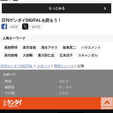
もっとみる
日刊ゲンダイDIGITALを読もう！
6.6万
18.5万
人気キーワード
高校野球
高市首相
清水アキラ
板東英二
ハラスメント
高市政権
大岩剛
黄川田仁志
広末涼子
スキャンダル
日刊ゲンダイDIGITAL
スポーツ
野球ニュース
記事
スポーツ
野球
ゴルフ
格闘技
サッカー
その他
コラム