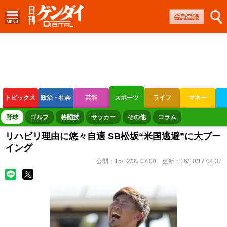
トピックス
政治・社会
芸能
スポーツ
ライフ
マネー
ボートレース
競輪
オートレース
野球
ゴルフ
格闘技
サッカー
その他
コラム
リハビリ理由に悠々自適 SB松坂“米国逃避”に大ブー
イング
公開：
15/12/30 07:00
更新：
16/10/17 04:37