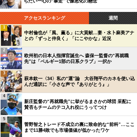
ちたい一心の“暴走”で膝悪化の懸念
アクセスランキング
週間
1
中村倫也が「風、薫る」に大貢献…妻・水卜麻美アナ
との「ずっと仲良く」「にこやかな」近況
2
欧州初の日本人指揮官誕生へ 森保一監督の“再就職
先”は「ベルギー1部の日系クラブ」一択か
3
萩本欽一〈34〉私の“運”論 大谷翔平のカネを使い込
んだ通訳に「小さな声で『ありがとう』」
4
新庄監督の“再就職先”に挙がるまさかの球団 采配に
賛否もチームのテコ入れ役にうってつけ
5
菅野智之トレード不成立の裏に致命的な“前科”…ここ
まで11勝4敗でも市場価値が低かったワケ