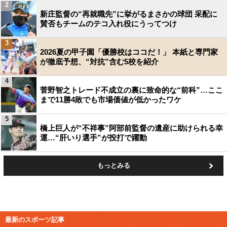
2
新庄監督の“再就職先”に挙がるまさかの球団 采配に
賛否もチームのテコ入れ役にうってつけ
3
2026夏の甲子園「優勝校はココだ！」 本紙と専門家
が徹底予想、“対抗”含む5校を紹介
4
菅野智之トレード不成立の裏に致命的な“前科”…ここ
まで11勝4敗でも市場価値が低かったワケ
5
橋上巨人が“不祥事”阿部前監督の遺産に助けられる幸
運…“肝いり選手”が投打で躍動
もっとみる
最新のスポーツ記事