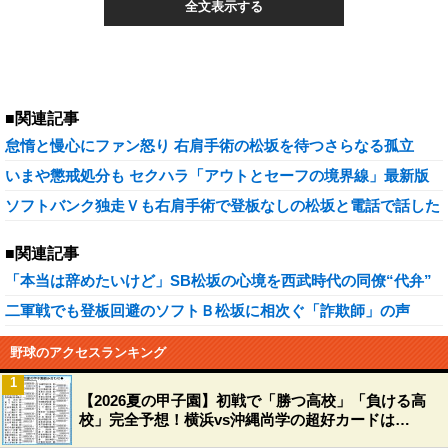
全文表示する
■関連記事
怠惰と慢心にファン怒り 右肩手術の松坂を待つさらなる孤立
いまや懲戒処分も セクハラ「アウトとセーフの境界線」最新版
ソフトバンク独走Ｖも右肩手術で登板なしの松坂と電話で話した
■関連記事
「本当は辞めたいけど」SB松坂の心境を西武時代の同僚“代弁”
二軍戦でも登板回避のソフトＢ松坂に相次ぐ「詐欺師」の声
野球のアクセスランキング
1
【2026夏の甲子園】初戦で「勝つ高校」「負ける高
校」完全予想！横浜vs沖縄尚学の超好カードは…