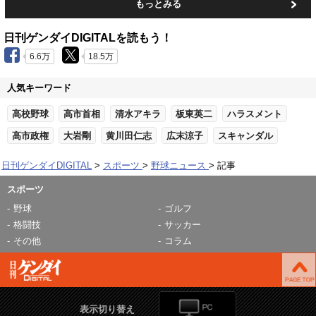
もっとみる
日刊ゲンダイDIGITALを読もう！
6.6万
18.5万
人気キーワード
高校野球
高市首相
清水アキラ
板東英二
ハラスメント
高市政権
大岩剛
黄川田仁志
広末涼子
スキャンダル
日刊ゲンダイDIGITAL
スポーツ
野球ニュース
記事
スポーツ
野球
ゴルフ
格闘技
サッカー
その他
コラム
表示切り替え