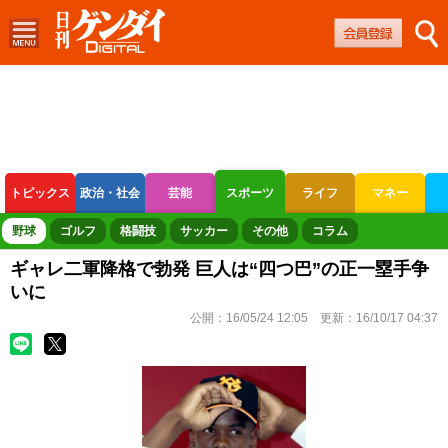
トピックス
政治・社会
芸能
スポーツ
ライフ
マネー
ボートレース
競輪
オートレース
野球
ゴルフ
格闘技
サッカー
その他
コラム
ギャレ二軍降格で勃発 巨人は“四つ巴”の正一塁手争
いに
公開：
16/05/24 12:05
更新：
16/10/17 04:37