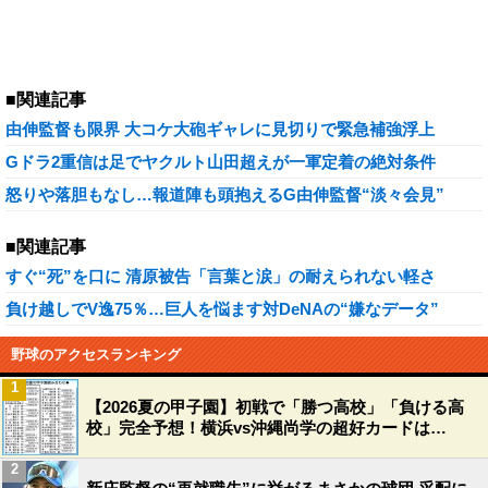
■関連記事
由伸監督も限界 大コケ大砲ギャレに見切りで緊急補強浮上
Gドラ2重信は足でヤクルト山田超えが一軍定着の絶対条件
怒りや落胆もなし…報道陣も頭抱えるG由伸監督“淡々会見”
■関連記事
すぐ“死”を口に 清原被告「言葉と涙」の耐えられない軽さ
負け越しでV逸75％…巨人を悩ます対DeNAの“嫌なデータ”
野球のアクセスランキング
1
【2026夏の甲子園】初戦で「勝つ高校」「負ける高
校」完全予想！横浜vs沖縄尚学の超好カードは…
2