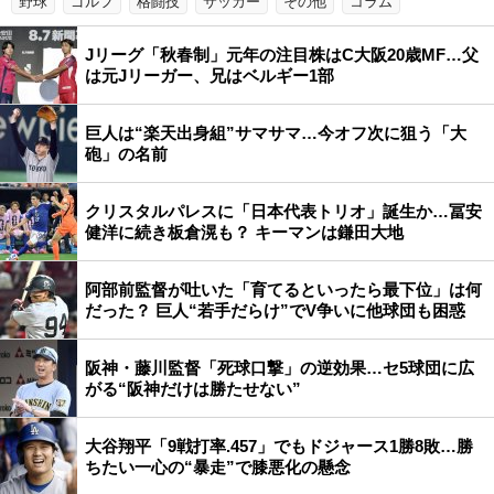
野球
ゴルフ
格闘技
サッカー
その他
コラム
Jリーグ「秋春制」元年の注目株はC大阪20歳MF…父
は元Jリーガー、兄はベルギー1部
巨人は“楽天出身組”サマサマ…今オフ次に狙う「大
砲」の名前
クリスタルパレスに「日本代表トリオ」誕生か…冨安
健洋に続き板倉滉も？ キーマンは鎌田大地
阿部前監督が吐いた「育てるといったら最下位」は何
だった？ 巨人“若手だらけ”でV争いに他球団も困惑
阪神・藤川監督「死球口撃」の逆効果…セ5球団に広
がる“阪神だけは勝たせない”
大谷翔平「9戦打率.457」でもドジャース1勝8敗…勝
ちたい一心の“暴走”で膝悪化の懸念