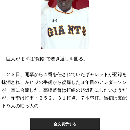
巨人がまずは“保険”で巻き返しを図る。
２３日、開幕から４番を任されていたギャレットが登録を
抹消され、左ヒジの手術から復帰した３年目のアンダーソン
が一軍に合流した。高橋監督は打線の起爆剤にしたいようだ
が、昨季は打率・２５２、３１打点、７本塁打。当初は支配
下９人の助っ人の…
全文表示する