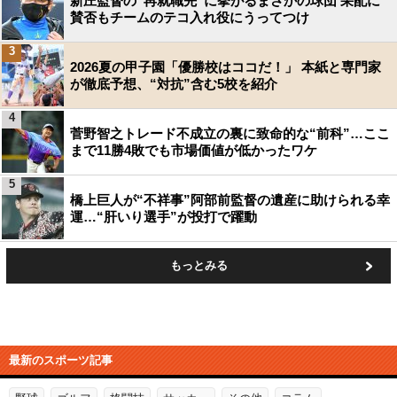
新庄監督の“再就職先”に挙がるまさかの球団 采配に
賛否もチームのテコ入れ役にうってつけ
3
2026夏の甲子園「優勝校はココだ！」 本紙と専門家
が徹底予想、“対抗”含む5校を紹介
4
菅野智之トレード不成立の裏に致命的な“前科”…ここ
まで11勝4敗でも市場価値が低かったワケ
5
橋上巨人が“不祥事”阿部前監督の遺産に助けられる幸
運…“肝いり選手”が投打で躍動
もっとみる
最新のスポーツ記事