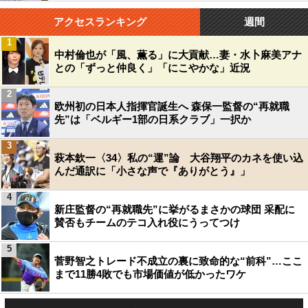
アクセスランキング
週間
1
中村倫也が「風、薫る」に大貢献…妻・水卜麻美アナ
との「ずっと仲良く」「にこやかな」近況
2
欧州初の日本人指揮官誕生へ 森保一監督の“再就職
先”は「ベルギー1部の日系クラブ」一択か
3
萩本欽一〈34〉私の“運”論 大谷翔平のカネを使い込
んだ通訳に「小さな声で『ありがとう』」
4
新庄監督の“再就職先”に挙がるまさかの球団 采配に
賛否もチームのテコ入れ役にうってつけ
5
菅野智之トレード不成立の裏に致命的な“前科”…ここ
まで11勝4敗でも市場価値が低かったワケ