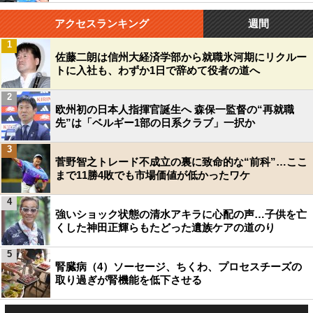
アクセスランキング
週間
1
佐藤二朗は信州大経済学部から就職氷河期にリクルー
トに入社も、わずか1日で辞めて役者の道へ
2
欧州初の日本人指揮官誕生へ 森保一監督の“再就職
先”は「ベルギー1部の日系クラブ」一択か
3
菅野智之トレード不成立の裏に致命的な“前科”…ここ
まで11勝4敗でも市場価値が低かったワケ
4
強いショック状態の清水アキラに心配の声…子供を亡
くした神田正輝らもたどった遺族ケアの道のり
5
腎臓病（4）ソーセージ、ちくわ、プロセスチーズの
取り過ぎが腎機能を低下させる