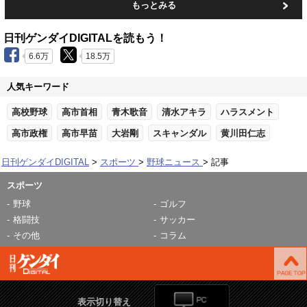
もっとみる
日刊ゲンダイDIGITALを読もう！
6.6万
18.5万
人気キーワード
高校野球
高市首相
青木歌音
清水アキラ
ハラスメント
高市政権
高市早苗
大岩剛
スキャンダル
黄川田仁志
日刊ゲンダイDIGITAL
スポーツ
野球ニュース
記事
スポーツ
野球
ゴルフ
格闘技
サッカー
その他
コラム
表示切り替え