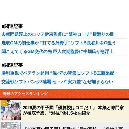
■関連記事
去就問題浮上のロッテ伊東監督に“阪神コーチ”横滑りの目
鹿取GMの初仕事か “打てる外野手”ソフトB長谷川をG狙う
聞こえてくるGM交代の先 巨人次期監督に中畑氏が急浮上
■関連記事
勝利重視でベテラン起用 “混パ”の背景にソフトB工藤采配
交流戦ソフトバンク3連覇 セ・パ“実力差”なぜ埋まらない
野球のアクセスランキング
1
2026夏の甲子園「優勝校はココだ！」 本紙と専門家
が徹底予想、“対抗”含む5校を紹介
2