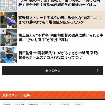
【2026夏の甲子園】初戦で「勝つ高校」「負ける高
校」完全予想！横浜vs沖縄尚学の超好カードは…
3
菅野智之トレード不成立の裏に致命的な“前科”…ここ
まで11勝4敗でも市場価値が低かったワケ
4
橋上巨人が“不祥事”阿部前監督の遺産に助けられる幸
運…“肝いり選手”が投打で躍動
5
新庄監督の“再就職先”に挙がるまさかの球団 采配に
賛否もチームのテコ入れ役にうってつけ
もっとみる
最新のスポーツ記事