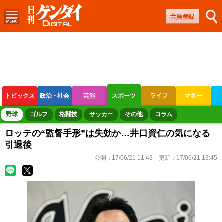
トピックス
政治・社会
芸能
スポーツ
ライフ
マネー
ボートレース
競輪
オートレース
野球
ゴルフ
格闘技
サッカー
その他
コラム
ロッテの“監督手形”は失効か…井口資仁の気になる
引退後
公開：
17/06/21 11:43
更新：
17/06/21 13:45