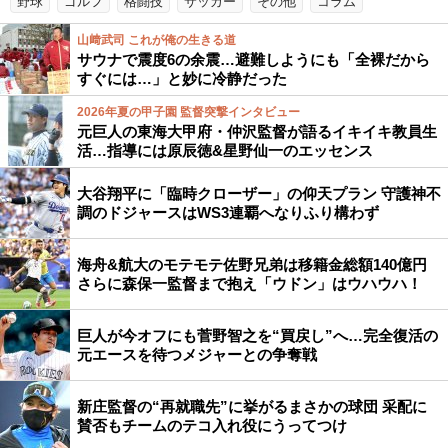
野球
ゴルフ
格闘技
サッカー
その他
コラム
山﨑武司 これが俺の生きる道
サウナで震度6の余震…避難しようにも「全裸だから
すぐには…」と妙に冷静だった
2026年夏の甲子園 監督突撃インタビュー
元巨人の東海大甲府・仲沢監督が語るイキイキ教員生
活…指導には原辰徳&星野仙一のエッセンス
大谷翔平に「臨時クローザー」の仰天プラン 守護神不
調のドジャースはWS3連覇へなりふり構わず
海舟&航大のモテモテ佐野兄弟は移籍金総額140億円
さらに森保一監督まで抱え「ウドン」はウハウハ！
巨人が今オフにも菅野智之を“買戻し”へ…完全復活の
元エースを待つメジャーとの争奪戦
新庄監督の“再就職先”に挙がるまさかの球団 采配に
賛否もチームのテコ入れ役にうってつけ