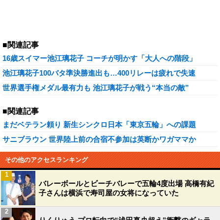
■関連記事
16歳スイマー池江璃花子 コーチが明かす「大人への階段」
池江璃花子100バタ準決勝進出も…400リレーは疲れで失速
世界選手権メダル最有力も 池江璃花子が戦う“本当の敵”
■関連記事
まだベテラン頼り 新生シンクロ日本「東京五輪」への課題
サニブラウン 世界陸上前の合宿不参加は英断かワガママか
その他のアクセスランキング
1
バレーボールとビーチバレーで五輪4度出場 高橋有紀
子さんは横浜で寿司屋の女将になっていた
2