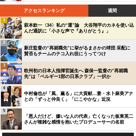
アクセスランキング
週間
1
萩本欽一〈34〉私の“運”論 大谷翔平のカネを使い込
んだ通訳に「小さな声で『ありがとう』」
2
新庄監督の“再就職先”に挙がるまさかの球団 采配に
賛否もチームのテコ入れ役にうってつけ
3
欧州初の日本人指揮官誕生へ 森保一監督の“再就職
先”は「ベルギー1部の日系クラブ」一択か
4
中村倫也が「風、薫る」に大貢献…妻・水卜麻美アナ
との「ずっと仲良く」「にこやかな」近況
5
「恩人だけど、嫌いな人の代表」亡くなった板東英二
さんが複雑な感情を抱いたプロデューサーの名前