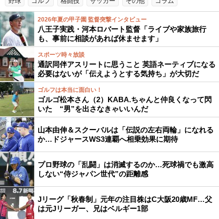
野球
ゴルフ
格闘技
サッカー
その他
コラム
2026年夏の甲子園 監督突撃インタビュー
八王子実践・河本ロバート監督「ライブや家族旅行
も、事前に相談があれば休ませます」
スポーツ時々放談
通訳同伴アスリートに思うこと 英語ネーティブになる
必要はないが「伝えようとする気持ち」が大切だ
ゴルフは本当に面白い！
ゴルゴ松本さん（2）KABA.ちゃんと仲良くなって閃
いた “男”を出さなきゃいいんだ
山本由伸＆スクーバルは「伝説の左右両輪」になれる
か…ドジャースWS3連覇へ相乗効果に期待
プロ野球の「乱闘」は消滅するのか…死球禍でも激高
しない“侍ジャパン世代”の距離感
Jリーグ「秋春制」元年の注目株はC大阪20歳MF…父
は元Jリーガー、兄はベルギー1部