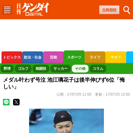
トピックス
政治・社会
芸能
スポーツ
ライフ
マネー
ボートレース
競輪
オートレース
野球
ゴルフ
格闘技
サッカー
その他
コラム
メダル叶わず号泣 池江璃花子は後半伸びず6位「悔
しい」
公開：
17/07/25 12:00
更新：
17/07/25 12:00