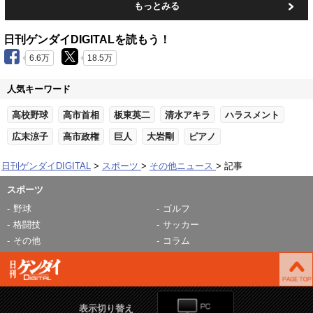
もっとみる
日刊ゲンダイDIGITALを読もう！
6.6万
18.5万
人気キーワード
高校野球
高市首相
板東英二
清水アキラ
ハラスメント
広末涼子
高市政権
巨人
大岩剛
ピアノ
日刊ゲンダイDIGITAL
スポーツ
その他ニュース
記事
スポーツ
野球
ゴルフ
格闘技
サッカー
その他
コラム
表示切り替え