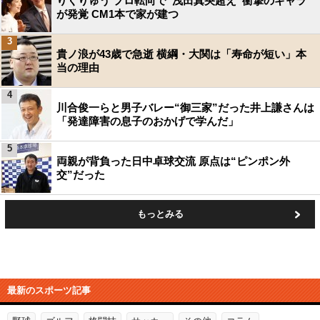
りくりゅう プロ転向で“浅田真央超え”衝撃のギャラ
が発覚 CM1本で家が建つ
3
貴ノ浪が43歳で急逝 横綱・大関は「寿命が短い」本
当の理由
4
川合俊一らと男子バレー“御三家”だった井上謙さんは
「発達障害の息子のおかげで学んだ」
5
両親が背負った日中卓球交流 原点は“ピンポン外
交”だった
もっとみる
最新のスポーツ記事