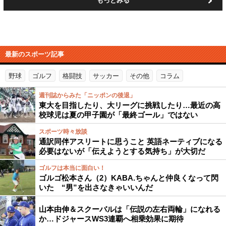
もっとみる
最新のスポーツ記事
野球
ゴルフ
格闘技
サッカー
その他
コラム
週刊誌からみた「ニッポンの後退」
東大を目指したり、大リーグに挑戦したり…最近の高
校球児は夏の甲子園が「最終ゴール」ではない
スポーツ時々放談
通訳同伴アスリートに思うこと 英語ネーティブになる
必要はないが「伝えようとする気持ち」が大切だ
ゴルフは本当に面白い！
ゴルゴ松本さん（2）KABA.ちゃんと仲良くなって閃
いた “男”を出さなきゃいいんだ
山本由伸＆スクーバルは「伝説の左右両輪」になれる
か…ドジャースWS3連覇へ相乗効果に期待