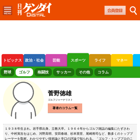
トピックス
政治・社会
芸能
スポーツ
ライフ
マネー
ボートレース
競輪
オートレース
野球
ゴルフ
格闘技
サッカー
その他
コラム
菅野徳雄
ゴルフジャーナリスト
著者のコラム一覧
１９３８年生まれ。岩手県出身。立教大卒。１９６４年からゴルフ雑誌の編集にたずさわ
り、中村寅吉をはじめ、河野高明、安田春雄、杉本英世、尾崎将司など、数多くのトッププ
レーヤーを取材。わかりやすい技術論と辛口の評論で知られる。「ゴルフ・トッププロのこ