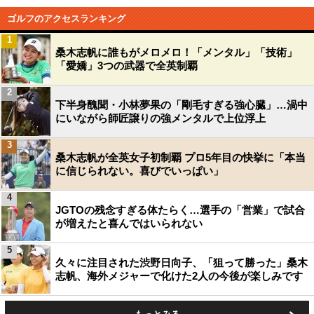
ゴルフのアクセスランキング
1
桑木志帆に誰もがメロメロ！「メンタル」「技術」
「愛嬌」3つの武器で全英制覇
2
下半身醜聞・小林夢果の「剛毛すぎる強心臓」…渦中
にいながら師匠譲りの強メンタルで上位浮上
3
桑木志帆が全英女子初制覇 プロ5年目の快挙に「本当
に信じられない。喜びでいっぱい」
4
JGTOの残念すぎる体たらく…選手の「営業」で試合
が増えたと喜んではいられない
5
久々に注目された渋野日向子、「狙って勝った」桑木
志帆、海外メジャーで化けた2人の今後が楽しみです