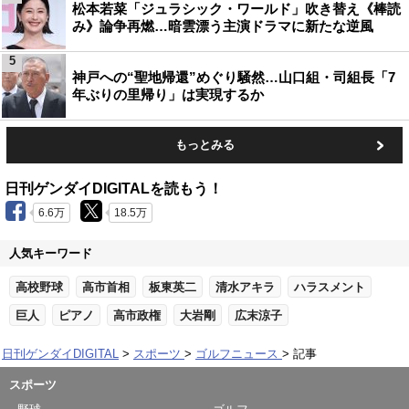
松本若菜「ジュラシック・ワールド」吹き替え《棒読
み》論争再燃…暗雲漂う主演ドラマに新たな逆風
5
神戸への“聖地帰還”めぐり騒然…山口組・司組長「7
年ぶりの里帰り」は実現するか
もっとみる
日刊ゲンダイDIGITALを読もう！
6.6万
18.5万
人気キーワード
高校野球
高市首相
板東英二
清水アキラ
ハラスメント
巨人
ピアノ
高市政権
大岩剛
広末涼子
日刊ゲンダイDIGITAL
スポーツ
ゴルフニュース
記事
スポーツ