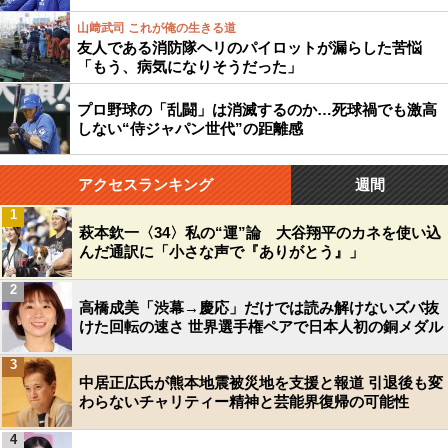
山﨑武司 これが俺の生きる道
友人である消防隊ヘリのパイロットが漏らした苦悩
「もう、病気になりそうだった」
プロ野球の「乱闘」は消滅するのか…死球禍でも激高
しない“侍ジャパン世代”の距離感
アクセスランキング
週間
1
萩本欽一〈34〉私の“運”論 大谷翔平のカネを使い込
んだ通訳に「小さな声で『ありがとう』」
2
高橋成美「渋幕→慶応」だけでは読み解けないズバ抜
けた回転の速さ 世界選手権ペアで日本人初の銅メダル
3
中居正広氏が熊本地震被災地を支援と報道 引退後も変
わらないチャリティー精神と芸能界復帰の可能性
4