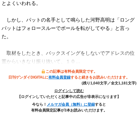
とよくいわれる。
しかし、パットの名手として鳴らした河野高明は「ロング
パットはフォロースルーでボールを転がしてやる」と言っ
た。
取材をしたとき、バックスイングをしないでアドレスの位
置からいきなり振り抜いて、１０…
この記事は有料会員限定です。
日刊ゲンダイDIGITALに
有料会員登録
すると続きをお読みいただけます。
(残り1,040文字／全文1,181文字)
ログインして読む
【ログインしていただくと記事中の広告が非表示になります】
今なら！
メルマガ会員（無料）に登録
すると
有料会員限定記事が3本お読みいただけます。