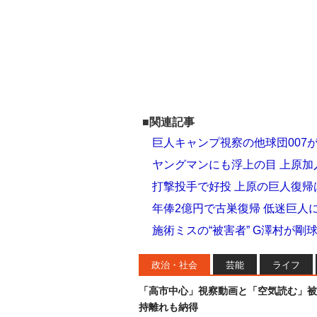
■関連記事
巨人キャンプ視察の他球団007
ヤングマンにも浮上の目 上原加
打撃投手で好投 上原の巨人復
年俸2億円で古巣復帰 低迷巨人に
施術ミスの“被害者” G澤村が
政治・社会
芸能
ライフ
「高市中心」視察動画と「空気読む」被
持離れも納得