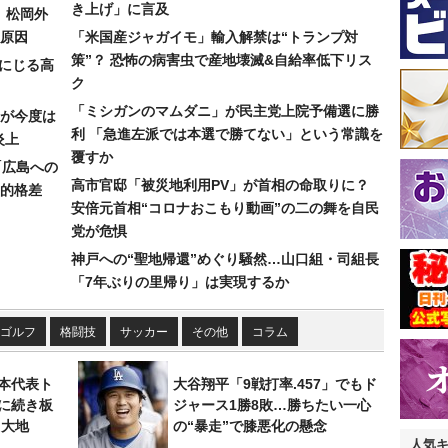
き上げ」に言及
）松岡外
原因
「米国産ジャガイモ」輸入解禁は“トランプ対
策”？ 恐怖の病害虫で産地壊滅&自給率低下リス
みにじる高
ク
「ミシガンのマムダニ」が民主党上院予備選に勝
が今度は
利 「急進左派では本選で勝てない」という常識を
炎上
覆すか
「広島への
高市官邸「被災地利用PV」が首相の命取りに？
的格差
安倍元首相“コロナおこもり動画”の二の舞を自民
党が危惧
神戸への“聖地帰還”めぐり騒然…山口組・司組長
「7年ぶりの里帰り」は実現するか
ゴルフ
格闘技
サッカー
その他
コラム
本代表ト
大谷翔平「9戦打率.457」でもド
に続き板
ジャース1勝8敗…勝ちたい一心
田大地
の“暴走”で膝悪化の懸念
人気