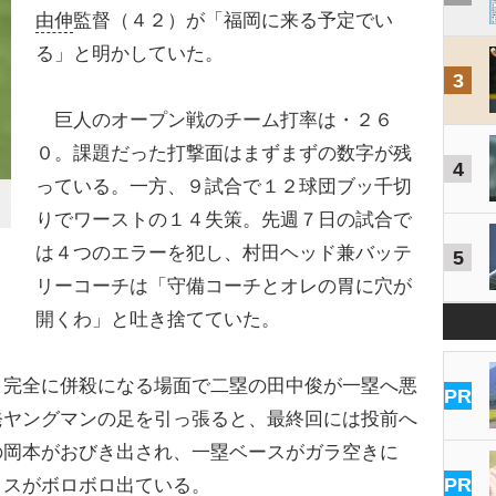
由伸
監督（４２）が「福岡に来る予定でい
る」と明かしていた。
3
巨人のオープン戦のチーム打率は・２６
０。課題だった打撃面はまずまずの数字が残
4
っている。一方、９試合で１２球団ブッ千切
りでワーストの１４失策。先週７日の試合で
は４つのエラーを犯し、村田ヘッド兼バッテ
5
リーコーチは「守備コーチとオレの胃に穴が
開くわ」と吐き捨てていた。
完全に併殺になる場面で二塁の田中俊が一塁へ悪
PR
発ヤングマンの足を引っ張ると、最終回には投前へ
の岡本がおびき出され、一塁ベースがガラ空きに
PR
ミスがボロボロ出ている。