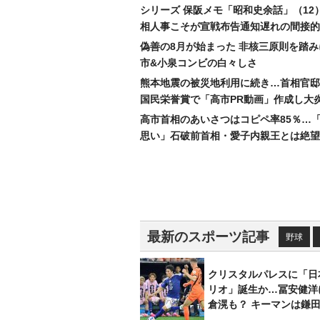
シリーズ 保阪メモ「昭和史余話」（12
相人事こそが宣戦布告通知遅れの間接的
偽善の8月が始まった 非核三原則を踏
市&小泉コンビの白々しさ
熊本地震の被災地利用に続き…首相官邸
国民栄誉賞で「高市PR動画」作成し大
高市首相のあいさつはコピペ率85％…
思い」石破前首相・愛子内親王とは絶望
最新のスポーツ記事
野球
クリスタルパレスに「日
リオ」誕生か…冨安健洋
倉滉も？ キーマンは鎌