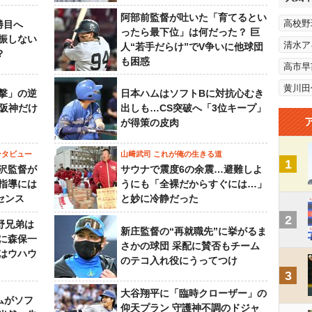
阿部前監督が吐いた「育てるとい
高校野
勝目へ
ったら最下位」は何だった？ 巨
振しない
清水ア
人“若手だらけ”でV争いに他球団
？
も困惑
高市早
黄川田
撃」の逆
日本ハムはソフトBに対抗心むき
“阪神だけ
出しも…CS突破へ「3位キープ」
が得策の皮肉
ンタビュー
山﨑武司 これが俺の生きる道
1
沢監督が
サウナで震度6の余震…避難しよ
指導には
うにも「全裸だからすぐには…」
センス
と妙に冷静だった
2
野兄弟は
新庄監督の“再就職先”に挙がるま
らに森保一
さかの球団 采配に賛否もチーム
はウハウ
のテコ入れ役にうってつけ
3
大谷翔平に「臨時クローザー」の
ムがソフ
仰天プラン 守護神不調のドジャ