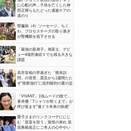
に心配の声…子供を亡くした神
田正輝らもたどった遺族ケアの
道のり
腎臓病（4）ソーセージ、ちく
わ、プロセスチーズの取り過ぎ
が腎機能を低下させる
「最強の新弟子」旭富士、デビ
ュー4場所連続Ｖでも残る大きな
課題
高市首相の早過ぎた「熊本訪
問」の背景…震災から1週間たた
ず“視察強行”に批判殺到の案の定
「VIVANT」1強ムードの陰で…
蒼井優「Tシャツが乾くまで」が
呼び覚ます"連ドラ本来の快感"
愛子さまのリンクコーデににじ
む「皇室を担う」覚悟の表れ 皇
室典範改正にご本人の心中やい