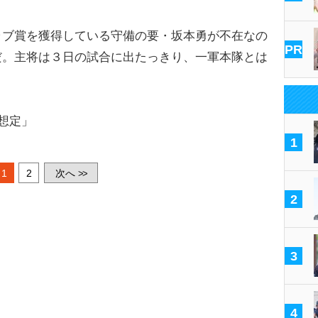
ブ賞を獲得している守備の要・坂本勇が不在なの
PR
だ。主将は３日の試合に出たっきり、一軍本隊とは
想定」
1
1
2
次へ
>>
2
3
4