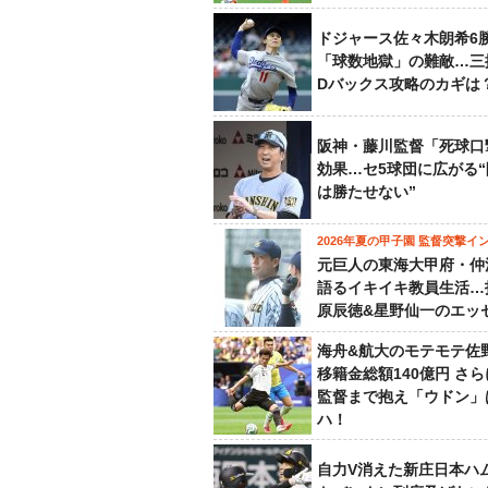
ドジャース佐々木朗希6
「球数地獄」の難敵…三
Dバックス攻略のカギは
阪神・藤川監督「死球口
効果…セ5球団に広がる
は勝たせない”
2026年夏の甲子園 監督突撃イ
元巨人の東海大甲府・仲
語るイキイキ教員生活…
原辰徳&星野仙一のエッ
海舟&航大のモテモテ佐
移籍金総額140億円 さ
監督まで抱え「ウドン」
ハ！
自力V消えた新庄日本ハ