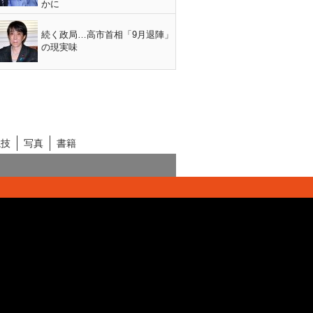
かに
続く政局…高市首相「9月退陣」
の現実味
競技
写真
書籍