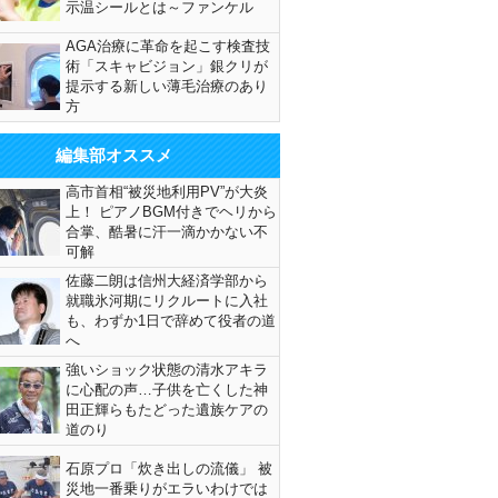
示温シールとは～ファンケル
AGA治療に革命を起こす検査技
術「スキャビジョン」銀クリが
提示する新しい薄毛治療のあり
方
編集部オススメ
高市首相“被災地利用PV”が大炎
上！ ピアノBGM付きでヘリから
合掌、酷暑に汗一滴かかない不
可解
佐藤二朗は信州大経済学部から
就職氷河期にリクルートに入社
も、わずか1日で辞めて役者の道
へ
強いショック状態の清水アキラ
に心配の声…子供を亡くした神
田正輝らもたどった遺族ケアの
道のり
石原プロ「炊き出しの流儀」 被
災地一番乗りがエラいわけでは