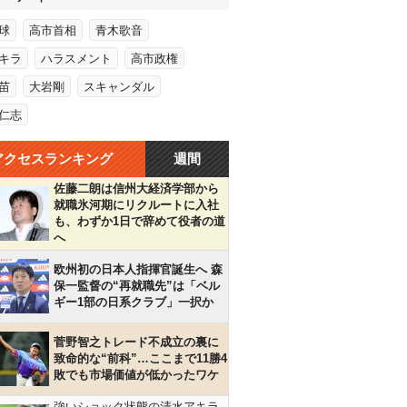
球
高市首相
青木歌音
キラ
ハラスメント
高市政権
苗
大岩剛
スキャンダル
仁志
アクセスランキング
週間
佐藤二朗は信州大経済学部から
就職氷河期にリクルートに入社
も、わずか1日で辞めて役者の道
へ
欧州初の日本人指揮官誕生へ 森
保一監督の“再就職先”は「ベル
ギー1部の日系クラブ」一択か
菅野智之トレード不成立の裏に
致命的な“前科”…ここまで11勝4
敗でも市場価値が低かったワケ
強いショック状態の清水アキラ