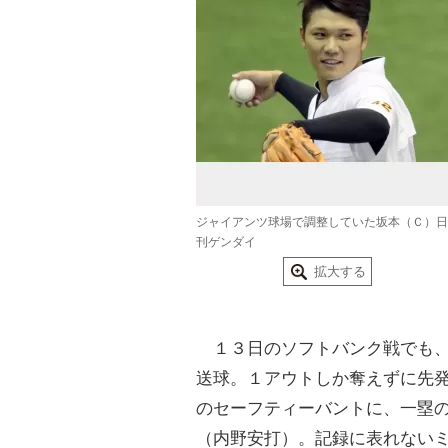
ジャイアンツ球場で調整していた坂本（Ｃ）日
刊ゲンダイ
拡大する
１３日のソフトバンク戦でも、
送球。１アウトしか奪えずに先
のセーフティーバントに、一塁
（内野安打）。記録に表れない