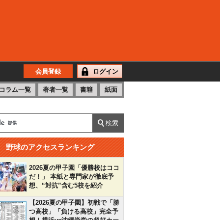
会員登録
ログイン
コラム一覧
著者一覧
書籍
紙面
野球のアクセスランキング
2026夏の甲子園「優勝校はココ
だ！」 本紙と専門家が徹底予
想、“対抗”含む5校を紹介
【2026夏の甲子園】初戦で「勝
つ高校」「負ける高校」完全予