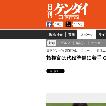
6.6万
18.5万
政治/社会
芸能
スポーツ
ライ
野球
ゴルフ
格闘技
サッカー
日刊ゲンダイDIGITAL
スポーツ
野球ニ
指揮官は代役準備に着手 