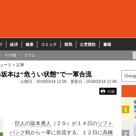
フ
経済
健康
コミック
競馬
公営競技
書籍
その他
コラム
ュース
記事
G坂本は“危うい状態”で一軍合流
公開日：
2018/03/14 12:00
更新日：
2018/03/14 12:00
印刷
1
巨人
の
坂本勇人
（２９）が１４日の
ソフト
バンク
戦から一軍に合流する。１２日に
高橋
2