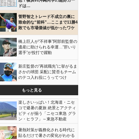
想！横浜vs沖縄尚学の超好カー
ドは…
菅野智之トレード不成立の裏に
致命的な“前科”…ここまで11勝4
敗でも市場価値が低かったワケ
橋上巨人が“不祥事”阿部前監督の
遺産に助けられる幸運…“肝いり
選手”が投打で躍動
新庄監督の“再就職先”に挙がるま
さかの球団 采配に賛否もチーム
のテコ入れ役にうってつけ
もっと見る
楽しさいっぱい！北海道・ニセ
コで避暑の夏旅 絶景とアクティ
ビティが揃う「ニセコ東急 グラ
ン・ヒラフ」～東急不動産
暑熱対策が義務化される時代に
貼るだけで暑さの変化がわかる