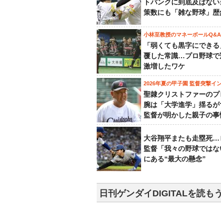
トバンクに到底及ばない
策数にも「雑な野球」歴
小林至教授のマネーボールQ&A
「弱くても黒字にできる
覆した常識…プロ野球で
激増したワケ
2026年夏の甲子園 監督突撃イ
聖隷クリストファーのプ
腕は「大学進学」揺るが
監督が明かした親子の事
大谷翔平またも走塁死…
監督「我々の野球ではな
にある“最大の懸念”
日刊ゲンダイDIGITALを読も