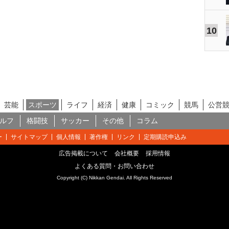
10
芸能
スポーツ
ライフ
経済
健康
コミック
競馬
公営
ルフ
格闘技
サッカー
その他
コラム
ー
サイトマップ
個人情報
著作権
リンク
定期購読申込み
広告掲載について
会社概要
採用情報
よくある質問・お問い合わせ
Copyright (C) Nikkan Gendai. All Rights Reserved