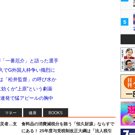
5
が「一番厄介」と語った選手
入でG外国人枠争い熾烈に
帰は「松井監督」の呼び水か
効くか“上原”という劇薬
剛球連発で猛アピールの胸中
マネー
健康
BOOKS
災者…支
食料品の消費減税分を賄う「恒久財源」ならすで
にある！ 25年度与党税制改正大綱は「法人税引