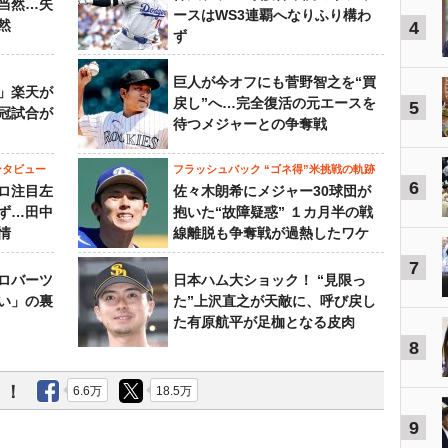
当然…失
ースはWS3連覇へなりふり構わ
然
4
ず
巨人が今オフにも菅野智之を“買
」楽天が
戻し”へ…完全復活の元エースを
5
冠試合が
待つメジャーとの争奪戦
ンタビュー
フラッシュバック “ゴネ得”米挑戦の軌跡
6
ロ注目左
佐々木朗希にメジャー30球団が
ず…田中
抱いた“故障疑惑” １カ月半の戦
情
線離脱も争奪戦が過熱したワケ
7
ロバーツ
日本ハム大ショック！ “見限っ
い」の裏
た”上沢直之が天敵に、呼び戻し
た有原航平が足枷となる皮肉
8
う！
6.6万
18.5万
9