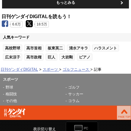
もっとみる
日刊ゲンダイDIGITALを読もう！
6.6万
18.5万
人気キーワード
高校野球
高市首相
板東英二
清水アキラ
ハラスメント
広末涼子
高市政権
巨人
大岩剛
ピアノ
日刊ゲンダイDIGITAL
スポーツ
ゴルフニュース
記事
スポーツ
野球
ゴルフ
格闘技
サッカー
その他
コラム
表示切り替え