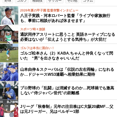
野球
ゴルフ
格闘技
サッカー
その他
コラム
2026年夏の甲子園 監督突撃インタビュー
八王子実践・河本ロバート監督「ライブや家族旅行
も、事前に相談があれば休ませます」
スポーツ時々放談
通訳同伴アスリートに思うこと 英語ネーティブになる
必要はないが「伝えようとする気持ち」が大切だ
ゴルフは本当に面白い！
ゴルゴ松本さん（2）KABA.ちゃんと仲良くなって閃
いた “男”を出さなきゃいいんだ
山本由伸＆スクーバルは「伝説の左右両輪」になれる
か…ドジャースWS3連覇へ相乗効果に期待
プロ野球の「乱闘」は消滅するのか…死球禍でも激高
しない“侍ジャパン世代”の距離感
Jリーグ「秋春制」元年の注目株はC大阪20歳MF…父
は元Jリーガー、兄はベルギー1部