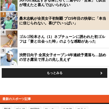
JGTOの残念すぎる体たらく…選手の「営業」で試合
が増えたと喜んではいられない
3
桑木志帆が全英女子初制覇 プロ5年目の快挙に「本当
に信じられない。喜びでいっぱい」
4
ゴルゴ松本さん（1）ネプチューンに誘われた初ゴル
フは「妻と出会った時」のような感動があった
5
渋野日向子 全英女子オープン4年連続予選落ち…詰め
の甘さ露呈で浮上の兆し見えず
もっとみる
最新のスポーツ記事