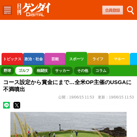
トピックス
政治・社会
芸能
スポーツ
ライフ
マネー
ボートレース
競輪
オートレース
野球
ゴルフ
格闘技
サッカー
その他
コラム
コース設定から賞金にまで…全米OP主催のUSGAに
不満噴出
公開：
19/06/15 11:53
更新：
19/06/15 11:53