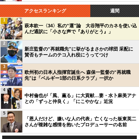
アクセスランキング
週間
1
萩本欽一〈34〉私の“運”論 大谷翔平のカネを使い込
んだ通訳に「小さな声で『ありがとう』」
2
新庄監督の“再就職先”に挙がるまさかの球団 采配に
賛否もチームのテコ入れ役にうってつけ
3
欧州初の日本人指揮官誕生へ 森保一監督の“再就職
先”は「ベルギー1部の日系クラブ」一択か
4
中村倫也が「風、薫る」に大貢献…妻・水卜麻美アナ
との「ずっと仲良く」「にこやかな」近況
5
「恩人だけど、嫌いな人の代表」亡くなった板東英二
さんが複雑な感情を抱いたプロデューサーの名前