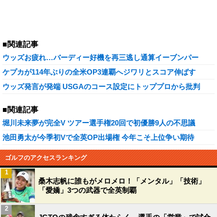
■関連記事
ウッズお疲れ…バーディー好機を再三逃し通算イーブンパー
ケプカが114年ぶりの全米OP3連覇へジワリとスコア伸ばす
ウッズ発言が発端 USGAのコース設定にトッププロから批判
■関連記事
堀川未来夢が完全V ツアー選手権20回で初優勝9人の不思議
池田勇太が今季初Vで全英OP出場権 今年こそ上位争い期待
ゴルフのアクセスランキング
1
桑木志帆に誰もがメロメロ！「メンタル」「技術」
「愛嬌」3つの武器で全英制覇
2