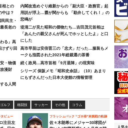
首相との
内閣改造めぐり維新からの「副大臣・政務官」起
の中は？
用説が浮上…霞が関からも 「勘弁してくれ！」の
悲鳴が
国民民主・
最長老の
堤清二が見た昭和の傑物たち…吉田茂元首相は
「あんたの親父さんが死んでホッとしたよ」と口
にした
わる」高
駆けずり回
高市早苗は安倍晋三の「忠犬」だった…服装もメ
ークも指図された2021年総裁選の茶番
安・物価
続く政局…高市首相「9月退陣」の現実味
放漫財
シリーズ 保阪メモ「昭和史余話」（10）あまり
にもずさんだった日本大使館の情報管理
する人間
ゴルフ
格闘技
サッカー
その他
コラム
ンタビュー
フラッシュバック “ゴネ得”米挑戦の軌跡
ロ注目左
佐々木朗希にメジャー30球団が
人気