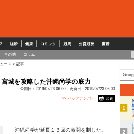
フ
経済
健康
コミック
競馬
公営競技
書籍
その他
コラム
ュース
記事
・宮城を攻略した沖縄尚学の底力
公開日：
2019/07/23 06:00
更新日：
2019/07/23 06:00
>> バックナンバー
印刷
1
沖縄尚学が延長１３回の激闘を制した。
2