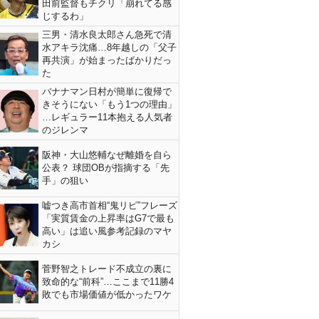
田前監督もチクリ「崩れてる感
じするわ」
三男・清水良太郎さん急死で清
水アキラ沈痛…8年越しの「父子
再共演」が始まったばかりだっ
た
バナナマン日村が簡単に復帰で
きそうにない「もう1つの理由」
…レギュラー11本抱える人気者
のジレンマ
阪神・大山悠輔なぜ離婚を自ら
公表？ 球団OBが指摘する「先
手」の狙い
嘘つき高市首相“鬼リピ”フレーズ
「実質賃金の上昇率はG7で最も
高い」は追い風参考記録のマヤ
カシ
菅野智之トレード不成立の裏に
致命的な“前科”…ここまで11勝4
敗でも市場価値が低かったワケ