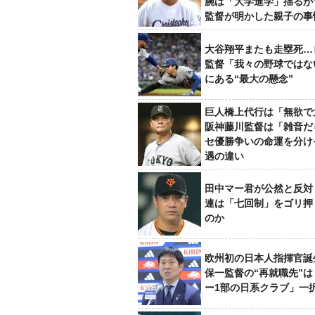
腕は「大学進学」揺るが
監督が明かした親子の事
大谷翔平またも走塁死…
監督「我々の野球ではな
にある“最大の懸念”
巨人橋上代行は「無欲で
阪神藤川監督は「雑音だ
セ優勝争いの命運を分け
遇の違い
田中マー君が公然と反対
連は「七回制」をゴリ押
のか
欧州初の日本人指揮官誕
保一監督の“再就職先”
ー1部の日系クラブ」一