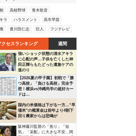
相
高校野球
青木歌音
キラ
ハラスメント
高市早苗
権
黄川田仁志
巨人
フジテレビ
アクセスランキング
週間
強いショック状態の清水アキラ
に心配の声…子供を亡くした神
田正輝らもたどった遺族ケアの
道のり
【2026夏の甲子園】初戦で「勝
つ高校」「負ける高校」完全予
想！横浜vs沖縄尚学の超好カー
ドは…
国内の米価格は下がる一方…“早
場米”の概算金は前年より4割下
回り農家からは悲鳴が
阪神藤川監督の「焦り」「短
気」「采配」に大きな不安…岡