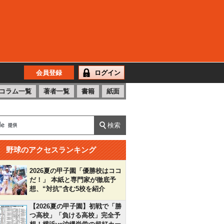
会員登録
ログイン
コラム一覧
著者一覧
書籍
紙面
野球のアクセスランキング
2026夏の甲子園「優勝校はココ
だ！」 本紙と専門家が徹底予
想、“対抗”含む5校を紹介
【2026夏の甲子園】初戦で「勝
つ高校」「負ける高校」完全予