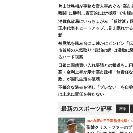
片山財務相が事務次官人事めぐる“高市
暗闘”に勝利…表面的には“従順”でも腹
消費税政局にいっちょがみ 「反対派」
玉木代表もヒートアップ…見え隠れする
影
被災地を踏み台に…確かにビンビン「伝
市首相の人気取り “政治の師”は激励に
るハード視察
日銀に国債買い入れ要請との報道も…円
高・金利上昇が示す高市政権「無責任な
政」が国民生活を破壊
不都合な過去を消し「ブレない」を自称
は未来に責任を持たない
最新のスポーツ記事
野球
2026年夏の甲子園 監督突撃イ
聖隷クリストファーのプ