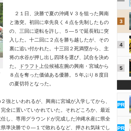
２１日、決勝で夏の沖縄Ｖ３を狙った興南
3
と激突。初回に幸先良く４点を先制したもの
の、三回に逆転を許し、５―５で延長戦に突
入した。十二回に２点を勝ち越したが、その
4
裏に追い付かれた。十三回２死満塁から、主
将の水谷が押し出し四球を選び、試合を決め
た。
ドラフト
上位候補左腕の興南・宮城から
5
ン
８点を奪った価値ある優勝。５年ぶり８度目
の夏切符となった。
の２強といわれるが、興南に宮城が入学してから、
PR
、完全に置いていかれていた。それどころか、最近
就任し、専用グラウンドが完成した沖縄水産に県全
は県準決勝で０―１で敗れるなど、押され気味でし
PR