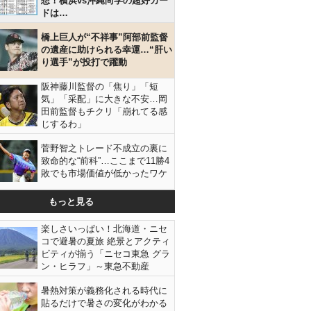
想！横浜vs沖縄尚学の超好カー
ドは…
橋上巨人が“不祥事”阿部前監督
の遺産に助けられる幸運…“肝い
り選手”が投打で躍動
阪神藤川監督の「焦り」「短
気」「采配」に大きな不安…岡
田前監督もチクリ「崩れてる感
じするわ」
菅野智之トレード不成立の裏に
致命的な“前科”…ここまで11勝4
敗でも市場価値が低かったワケ
もっと見る
楽しさいっぱい！北海道・ニセ
コで避暑の夏旅 絶景とアクティ
ビティが揃う「ニセコ東急 グラ
ン・ヒラフ」～東急不動産
暑熱対策が義務化される時代に
貼るだけで暑さの変化がわかる