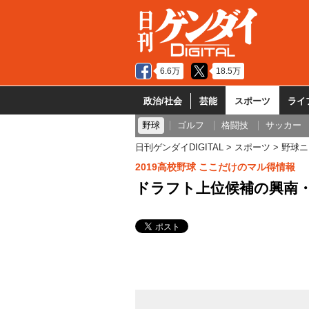
6.6万
18.5万
政治/社会
芸能
スポーツ
ライ
野球
ゴルフ
格闘技
サッカー
日刊ゲンダイDIGITAL
スポーツ
野球ニ
2019高校野球 ここだけのマル得情報
ドラフト上位候補の興南