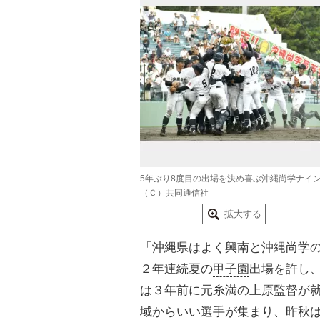
5年ぶり8度目の出場を決め喜ぶ沖縄尚学ナイ
（Ｃ）共同通信社
拡大する
「沖縄県はよく興南と沖縄尚学
２年連続夏の
甲子園
出場を許し
は３年前に元糸満の上原監督が
域からいい選手が集まり、昨秋