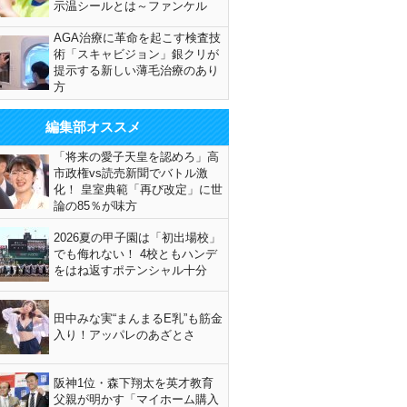
示温シールとは～ファンケル
AGA治療に革命を起こす検査技
術「スキャビジョン」銀クリが
提示する新しい薄毛治療のあり
方
編集部オススメ
「将来の愛子天皇を認めろ」高
市政権vs読売新聞でバトル激
化！ 皇室典範「再び改定」に世
論の85％が味方
2026夏の甲子園は「初出場校」
でも侮れない！ 4校ともハンデ
をはね返すポテンシャル十分
田中みな実“まんまるE乳”も筋金
入り！アッパレのあざとさ
阪神1位・森下翔太を英才教育
父親が明かす「マイホーム購入