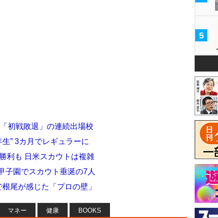
5
は「初戦敗退」の連続出場校
生” 3カ月でレギュラーに
完投勝利も 日米スカウトは複雑
甲子園でスカウト垂涎の7人
会で根尾が感じた「プロの壁」
マネー
健康
BOOKS