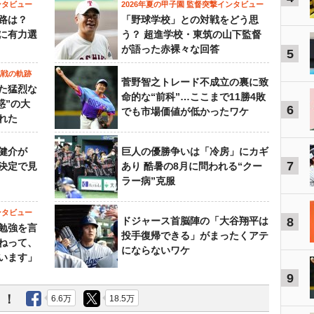
ンタビュー
2026年夏の甲子園 監督突撃インタビュー
路は？
「野球学校」との対戦をどう思
に有力選
う？ 超進学校・東筑の山下監督
が語った赤裸々な回答
5
挑戦の軌跡
菅野智之トレード不成立の裏に致
た猛烈な
命的な“前科”…ここまで11勝4敗
惑”の大
6
でも市場価値が低かったワケ
れた
健介が
巨人の優勝争いは「冷房」にカギ
7
決定で見
あり 酷暑の8月に問われる“クー
ラー病”克服
ンタビュー
ドジャース首脳陣の「大谷翔平は
8
勉強を言
投手復帰できる」がまったくアテ
ねって、
にならないワケ
います」
9
う！
6.6万
18.5万