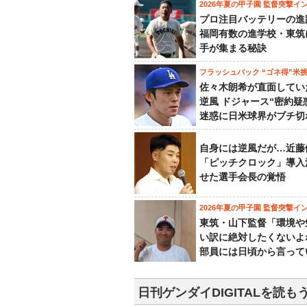
2026年夏の甲子園 監督突撃イ
プロ注目バッテリーの進
福岡有数の進学校・東筑
手が集まる秘訣
フラッシュバック “ゴネ得”米
佐々木朗希が直面してい
逆風 ドジャース“密約疑
迷惑に日米球界がブチ切
自身には逆風だが…近藤
「ピッチクロック」導入
せた選手会長の覚悟
2026年夏の甲子園 監督突撃イ
東筑・山下監督「環境や
い訳に絶対したくないよ
部員には日頃から言って
日刊ゲンダイDIGITALを読も