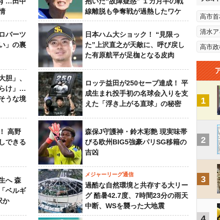
ず…田中
抱いた“故障疑惑” １カ月半の戦
情
線離脱も争奪戦が過熱したワケ
高市首
清水ア
ロバーツ
日本ハム大ショック！ “見限っ
い」の裏
た”上沢直之が天敵に、呼び戻し
高市政
た有原航平が足枷となる皮肉
大胆」、
ロッテ益田が250セーブ達成！ 平
らけ」…
成生まれ投手初の名球会入りを支
そうな境
1
えた「浮き上がる直球」の秘密
！ 高野
森保J守護神・鈴木彩艶 現実味帯
2
しできる
びる欧州BIG5強豪パリSG移籍の
吉凶
メジャーリーグ通信
3
生へ 森
過酷な自然環境と共存する大リー
は「ベルギ
グ 酷暑42.7度、7時間23分の雨天
択か
中断、WSを襲った大地震
4