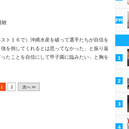
PR
経験
スト１６で）沖縄水産を破って選手たちが自信を
２強を倒してくれるとは思ってなかった」と振り返
打ったことを自信にして甲子園に臨みたい」と胸を
1
2
1
2
次へ
>>
3
4