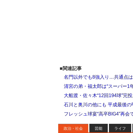
■関連記事
名門以外でも8強入り…共通点
清宮の弟・福太郎は“スーパー1年
大船渡・佐々木“12回194球”
石川と奥川の他にも 平成最後の
フレッシュ球宴“高卒BIG4”再
政治・社会
芸能
ライフ