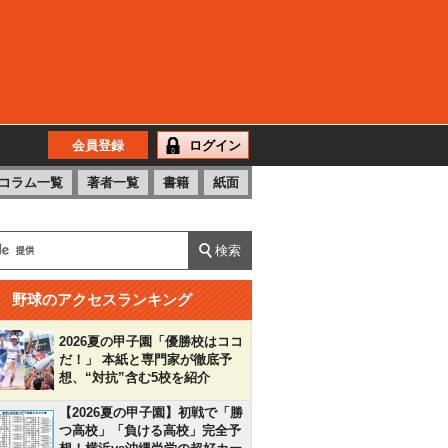
会員登録
ログイン
コラム一覧
著者一覧
書籍
紙面
野球のアクセスランキング
2026夏の甲子園「優勝校はココ
だ！」 本紙と専門家が徹底予
想、“対抗”含む5校を紹介
【2026夏の甲子園】初戦で「勝
つ高校」「負ける高校」完全予