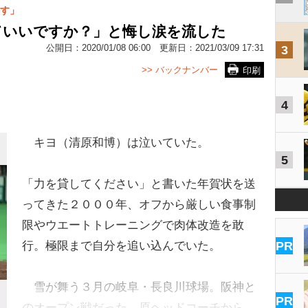
す」
ていいですか？」と悔し涙を流した
公開日：
2020/01/08 06:00
更新日：
2021/03/09 17:31
3
>> バックナンバー
印刷
4
キヨ（清原和博）は泣いていた。
5
「力を貸してください」と書いた年賀状を送
ってきた２０００年、オフから厳しい食事制
限やウエートトレーニングで肉体改造を敢
行。極限まで自分を追い込んでいた。
PR
雪が舞う３月の岐阜・長良川球場。阪神と
PR
のオープン戦だった。原ヘッドコーチから