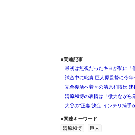
■関連記事
最初は無視だったキヨが私に「
試合中に叱責 巨人原監督に今
完全復活へ着々の清原和博氏 逮
清原和博の表情は「微力ながら
大谷の“正妻”決定 インテリ捕
■関連キーワード
清原和博
巨人