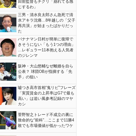
田前監督もチクリ「崩れてる感
じするわ」
三男・清水良太郎さん急死で清
水アキラ沈痛…8年越しの「父子
再共演」が始まったばかりだっ
た
バナナマン日村が簡単に復帰で
きそうにない「もう1つの理由」
…レギュラー11本抱える人気者
のジレンマ
阪神・大山悠輔なぜ離婚を自ら
公表？ 球団OBが指摘する「先
手」の狙い
嘘つき高市首相“鬼リピ”フレーズ
「実質賃金の上昇率はG7で最も
高い」は追い風参考記録のマヤ
カシ
菅野智之トレード不成立の裏に
致命的な“前科”…ここまで11勝4
敗でも市場価値が低かったワケ