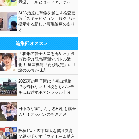
示温シールとは～ファンケル
AGA治療に革命を起こす検査技
術「スキャビジョン」銀クリが
提示する新しい薄毛治療のあり
方
編集部オススメ
「将来の愛子天皇を認めろ」高
市政権vs読売新聞でバトル激
化！ 皇室典範「再び改定」に世
論の85％が味方
2026夏の甲子園は「初出場校」
でも侮れない！ 4校ともハンデ
をはね返すポテンシャル十分
田中みな実“まんまるE乳”も筋金
入り！アッパレのあざとさ
阪神1位・森下翔太を英才教育
父親が明かす「マイホーム購入