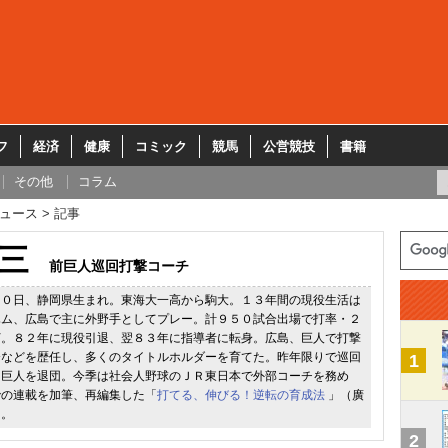
フ
経済
健康
コミック
競馬
公営競技
書籍
その他
コラム
ュース
記事
三
前巨人巡回打撃コーチ
１０日、静岡県生まれ。東海大一高から駒大。１３年間の現役生活は
ハム、広島で主に外野手としてプレー。計９５０試合出場で打率・２
打。８２年に現役引退、翌８３年に指導者に転身。広島、巨人で打撃
督などを歴任し、多くのタイトルホルダーを育てた。昨年限りで巡回
1
た巨人を退団。今季は社会人野球のＪＲ東日本で外部コーチを務め
での連載を加筆、再編集した「
打てる、伸びる！逆転の育成法
」（廣
る。
2