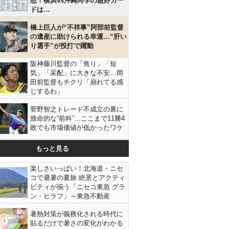
想！横浜vs沖縄尚学の超好カー
ドは…
橋上巨人が“不祥事”阿部前監督
の遺産に助けられる幸運…“肝い
り選手”が投打で躍動
阪神藤川監督の「焦り」「短
気」「采配」に大きな不安…岡
田前監督もチクリ「崩れてる感
じするわ」
菅野智之トレード不成立の裏に
致命的な“前科”…ここまで11勝4
敗でも市場価値が低かったワケ
もっと見る
楽しさいっぱい！北海道・ニセ
コで避暑の夏旅 絶景とアクティ
ビティが揃う「ニセコ東急 グラ
ン・ヒラフ」～東急不動産
暑熱対策が義務化される時代に
貼るだけで暑さの変化がわかる