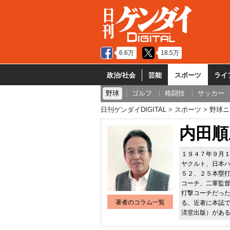
6.6万
18.5万
政治/社会
芸能
スポーツ
ライ
野球
ゴルフ
格闘技
サッカー
日刊ゲンダイDIGITAL
スポーツ
野球ニ
内田順
１９４７年９月
ヤクルト、日本
５２、２５本塁
コーチ、二軍監
打撃コーチだっ
著者のコラム一覧
る。近著に本誌
済堂出版）があ