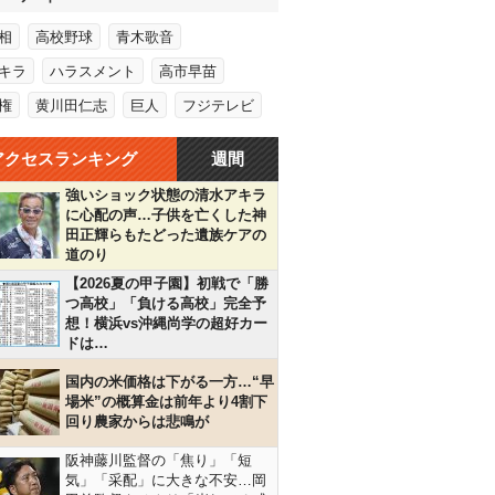
相
高校野球
青木歌音
キラ
ハラスメント
高市早苗
権
黄川田仁志
巨人
フジテレビ
アクセスランキング
週間
強いショック状態の清水アキラ
に心配の声…子供を亡くした神
田正輝らもたどった遺族ケアの
道のり
【2026夏の甲子園】初戦で「勝
つ高校」「負ける高校」完全予
想！横浜vs沖縄尚学の超好カー
ドは…
国内の米価格は下がる一方…“早
場米”の概算金は前年より4割下
回り農家からは悲鳴が
阪神藤川監督の「焦り」「短
気」「采配」に大きな不安…岡