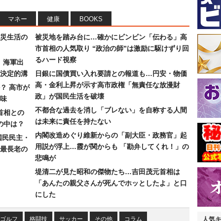
マネー
健康
BOOKS
災生活の
被災地を踏み台に…確かにビンビン「伝わる」高
市首相の人気取り “政治の師”は激励に駆けずり回
るハード視察
）海軍出
決定的溝
日銀に国債買い入れ要請との報道も…円安・物価
高・金利上昇が示す高市政権「無責任な放漫財
？ 高市が
政」が国民生活を破壊
味
不都合な過去を消し「ブレない」を自称する人間
首相との
は未来に責任を持たない
の中は？
内閣改造めぐり維新からの「副大臣・政務官」起
国民民主・
用説が浮上…霞が関からも 「勘弁してくれ！」の
最長老の
悲鳴が
堤清二が見た昭和の傑物たち…吉田茂元首相は
「あんたの親父さんが死んでホッとしたよ」と口
にした
ゴルフ
格闘技
サッカー
その他
コラム
人気