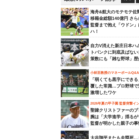
海舟&航大のモテモテ佐
移籍金総額140億円 さ
監督まで抱え「ウドン」
ハ！
自力V消えた新庄日本ハ
トバンクに到底及ばない
策数にも「雑な野球」歴
小林至教授のマネーボールQ&A
「弱くても黒字にできる
覆した常識…プロ野球で
激増したワケ
2026年夏の甲子園 監督突撃イ
聖隷クリストファーのプ
腕は「大学進学」揺るが
監督が明かした親子の事
大谷翔平またも走塁死…