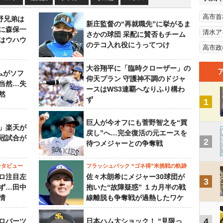
高市首
野兄弟は
新庄監督の“再就職先”に挙がるま
らに森保一
清水ア
さかの球団 采配に賛否もチーム
はウハウ
のテコ入れ役にうってつけ
高市政
大谷翔平に「臨時クローザー」の
ムがソフ
仰天プラン 守護神不調のドジャ
当然…失
ースはWS3連覇へなりふり構わ
然
ず
1
巨人が今オフにも菅野智之を“買
」楽天が
戻し”へ…完全復活の元エースを
冠試合が
2
待つメジャーとの争奪戦
ンタビュー
フラッシュバック “ゴネ得”米挑戦の軌跡
ロ注目左
佐々木朗希にメジャー30球団が
3
ず…田中
抱いた“故障疑惑” １カ月半の戦
情
線離脱も争奪戦が過熱したワケ
4
ロバーツ
日本ハム大ショック！ “見限っ