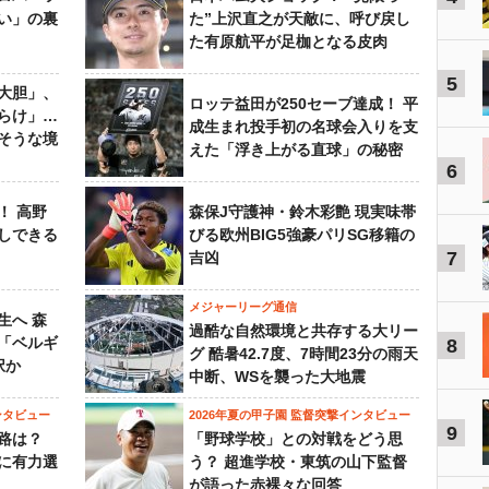
い」の裏
た”上沢直之が天敵に、呼び戻し
た有原航平が足枷となる皮肉
5
大胆」、
ロッテ益田が250セーブ達成！ 平
らけ」…
成生まれ投手初の名球会入りを支
そうな境
えた「浮き上がる直球」の秘密
6
！ 高野
森保J守護神・鈴木彩艶 現実味帯
しできる
びる欧州BIG5強豪パリSG移籍の
7
吉凶
メジャーリーグ通信
生へ 森
過酷な自然環境と共存する大リー
は「ベルギ
8
グ 酷暑42.7度、7時間23分の雨天
択か
中断、WSを襲った大地震
ンタビュー
2026年夏の甲子園 監督突撃インタビュー
9
路は？
「野球学校」との対戦をどう思
に有力選
う？ 超進学校・東筑の山下監督
が語った赤裸々な回答