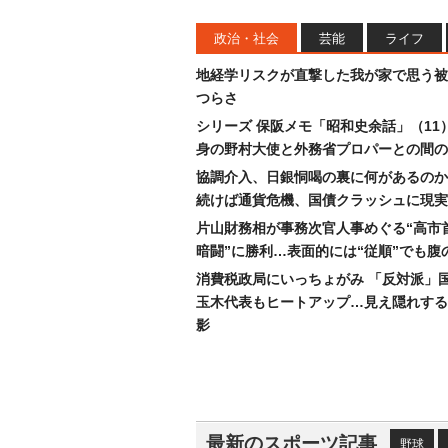
政治・社会
芸能
ライフ
地経学リスクが直撃した我が家で思う被
つらさ
シリーズ 保阪メモ「昭和史余話」（11
身の野村大使と外務省プロパーとの間の
協調介入、日銀恫喝の裏に何があるのか
続けば通貨危機、国債クラッシュに現実
片山財務相が事務次官人事めぐる“高市
暗闘”に勝利…表面的には“従順”でも腹
消費税政局にいっちょがみ 「反対派」
玉木代表もヒートアップ…見え隠れする
影
最新のスポーツ記事
野球