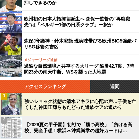
押しできるのか
欧州初の日本人指揮官誕生へ 森保一監督の“再就職
先”は「ベルギー1部の日系クラブ」一択か
森保J守護神・鈴木彩艶 現実味帯びる欧州BIG5強豪パ
リSG移籍の吉凶
メジャーリーグ通信
過酷な自然環境と共存する大リーグ 酷暑42.7度、7時
間23分の雨天中断、WSを襲った大地震
アクセスランキング
週間
1
強いショック状態の清水アキラに心配の声…子供を亡
くした神田正輝らもたどった遺族ケアの道のり
2
【2026夏の甲子園】初戦で「勝つ高校」「負ける高
校」完全予想！横浜vs沖縄尚学の超好カードは…