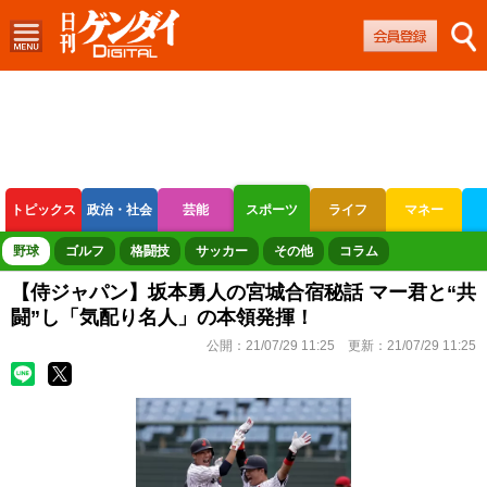
トピックス
政治・社会
芸能
スポーツ
ライフ
マネー
ボートレース
競輪
オートレース
野球
ゴルフ
格闘技
サッカー
その他
コラム
【侍ジャパン】坂本勇人の宮城合宿秘話 マー君と“共
闘”し「気配り名人」の本領発揮！
公開：
21/07/29 11:25
更新：
21/07/29 11:25