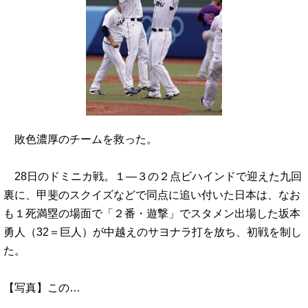
敗色濃厚のチームを救った。
28日のドミニカ戦。１―３の２点ビハインドで迎えた九回
裏に、甲斐のスクイズなどで同点に追い付いた日本は、なお
も１死満塁の場面で「２番・遊撃」でスタメン出場した坂本
勇人（32＝巨人）が中越えのサヨナラ打を放ち、初戦を制し
た。
【写真】この…