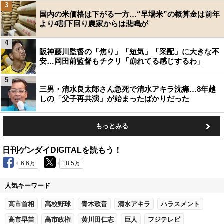
3
国内の米価格は下がる一方…“早場米”の概算金は前年
より4割下回り農家からは悲鳴が
4
阪神藤川監督の「焦り」「短気」「采配」に大きな不
安…岡田前監督もチクリ「崩れてる感じするわ」
5
三男・清水良太郎さん急死で清水アキラ沈痛…8年越
しの「父子再共演」が始まったばかりだった
もっとみる
日刊ゲンダイDIGITALを読もう！
6.6万
18.5万
人気キーワード
高市首相
高校野球
青木歌音
清水アキラ
ハラスメント
高市早苗
高市政権
黄川田仁志
巨人
フジテレビ