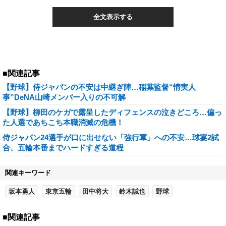
全文表示する
■関連記事
【野球】侍ジャパンの不安は中継ぎ陣…稲葉監督“情実人
事”DeNA山崎メンバー入りの不可解
【野球】柳田のケガで露呈したディフェンスの泣きどころ…偏っ
た人選であちこち本職消滅の危機！
侍ジャパン24選手が口に出せない「強行軍」への不安…球宴2試
合、五輪本番までハードすぎる道程
関連キーワード
坂本勇人
東京五輪
田中将大
鈴木誠也
野球
■関連記事