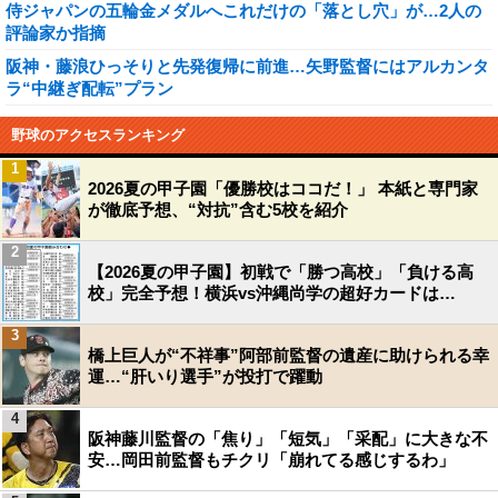
侍ジャパンの五輪金メダルへこれだけの「落とし穴」が…2人の
評論家か指摘
阪神・藤浪ひっそりと先発復帰に前進…矢野監督にはアルカンタ
ラ“中継ぎ配転”プラン
野球のアクセスランキング
1
2026夏の甲子園「優勝校はココだ！」 本紙と専門家
が徹底予想、“対抗”含む5校を紹介
2
【2026夏の甲子園】初戦で「勝つ高校」「負ける高
校」完全予想！横浜vs沖縄尚学の超好カードは…
3
橋上巨人が“不祥事”阿部前監督の遺産に助けられる幸
運…“肝いり選手”が投打で躍動
4
阪神藤川監督の「焦り」「短気」「采配」に大きな不
安…岡田前監督もチクリ「崩れてる感じするわ」