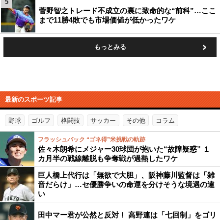
5
菅野智之トレード不成立の裏に致命的な“前科”…ここ
まで11勝4敗でも市場価値が低かったワケ
もっとみる
最新のスポーツ記事
野球
ゴルフ
格闘技
サッカー
その他
コラム
フラッシュバック “ゴネ得”米挑戦の軌跡
佐々木朗希にメジャー30球団が抱いた“故障疑惑” １
カ月半の戦線離脱も争奪戦が過熱したワケ
巨人橋上代行は「無欲で大胆」、阪神藤川監督は「雑
音だらけ」…セ優勝争いの命運を分けそうな境遇の違
い
田中マー君が公然と反対！ 高野連は「七回制」をゴリ