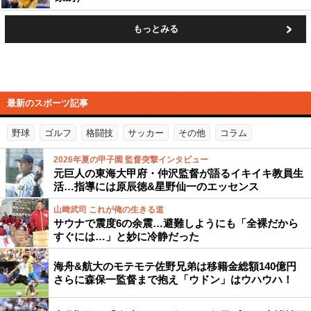
もっとみる
最新のスポーツ記事
野球
ゴルフ
格闘技
サッカー
その他
コラム
2026年夏の甲子園 監督突撃インタビュー
元巨人の東海大甲府・仲沢監督が語るイキイキ教員生
活…指導には原辰徳&星野仙一のエッセンス
山﨑武司 これが俺の生きる道
サウナで震度6の余震…避難しようにも「全裸だから
すぐには…」と妙に冷静だった
海舟&航大のモテモテ佐野兄弟は移籍金総額140億円
さらに森保一監督まで抱え「ウドン」はウハウハ！