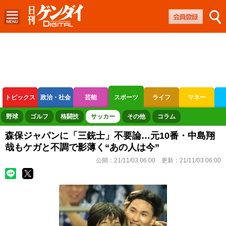
トピックス
政治・社会
芸能
スポーツ
ライフ
マネー
ボートレース
競輪
オートレース
野球
ゴルフ
格闘技
サッカー
その他
コラム
森保ジャパンに「三銃士」不要論…元10番・中島翔
哉もケガと不調で影薄く“あの人は今”
公開：
21/11/03 06:00
更新：
21/11/03 06:00