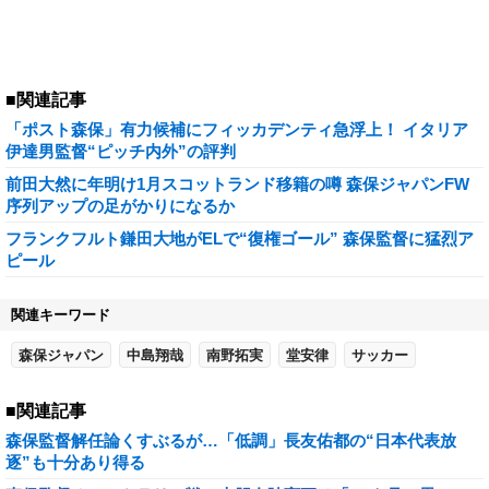
■関連記事
「ポスト森保」有力候補にフィッカデンティ急浮上！ イタリア
伊達男監督“ピッチ内外”の評判
前田大然に年明け1月スコットランド移籍の噂 森保ジャパンFW
序列アップの足がかりになるか
フランクフルト鎌田大地がELで“復権ゴール” 森保監督に猛烈ア
ピール
関連キーワード
森保ジャパン
中島翔哉
南野拓実
堂安律
サッカー
■関連記事
森保監督解任論くすぶるが…「低調」長友佑都の“日本代表放
逐”も十分あり得る