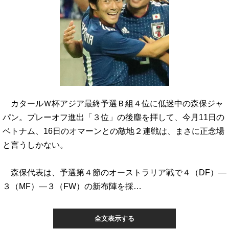
カタールＷ杯アジア最終予選Ｂ組４位に低迷中の森保ジャ
パン。プレーオフ進出「３位」の後塵を拝して、今月11日の
ベトナム、16日のオマーンとの敵地２連戦は、まさに正念場
と言うしかない。
森保代表は、予選第４節のオーストラリア戦で４（DF）―
３（MF）―３（FW）の新布陣を採…
全文表示する