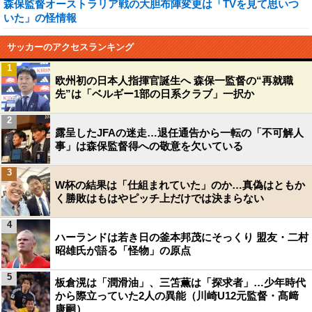
森保監督オーストラリア戦の大胆布陣変更は「TVを見て思いつ
いた」の怪情報
サッカーのアクセスランキング
1
欧州初の日本人指揮官誕生へ 森保一監督の“再就職
先”は「ベルギー1部の日系クラブ」一択か
2
露呈したJFAの迷走…退任通告から一転の「不可解人
事」は森保監督得への敬意を欠いている
3
W杯の結果は「仕組まれていた」のか…真偽はともか
く勝敗はもはやピッチ上だけでは決まらない
4
ハーランドは若き日の釜本邦茂にそっくり 盟友・二村
昭雄氏が語る「怪物」の原点
5
板倉滉は「潤滑油」、三笘薫は「探求者」…少年時代
から際立っていた2人の異能（川崎U12元監督・髙﨑
康嗣）