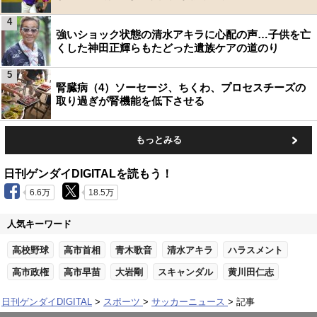
4
強いショック状態の清水アキラに心配の声…子供を亡
くした神田正輝らもたどった遺族ケアの道のり
5
腎臓病（4）ソーセージ、ちくわ、プロセスチーズの
取り過ぎが腎機能を低下させる
もっとみる
日刊ゲンダイDIGITALを読もう！
6.6万
18.5万
人気キーワード
高校野球
高市首相
青木歌音
清水アキラ
ハラスメント
高市政権
高市早苗
大岩剛
スキャンダル
黄川田仁志
日刊ゲンダイDIGITAL
スポーツ
サッカーニュース
記事