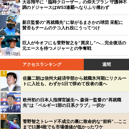
大谷翔平に「臨時クローザー」の仰天プラン 守護神不
調のドジャースはWS3連覇へなりふり構わず
新庄監督の“再就職先”に挙がるまさかの球団 采配に
賛否もチームのテコ入れ役にうってつけ
巨人が今オフにも菅野智之を“買戻し”へ…完全復活の
元エースを待つメジャーとの争奪戦
アクセスランキング
週間
1
佐藤二朗は信州大経済学部から就職氷河期にリクルー
トに入社も、わずか1日で辞めて役者の道へ
2
欧州初の日本人指揮官誕生へ 森保一監督の“再就職
先”は「ベルギー1部の日系クラブ」一択か
3
菅野智之トレード不成立の裏に致命的な“前科”…ここ
まで11勝4敗でも市場価値が低かったワケ