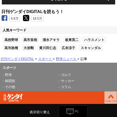
日刊ゲンダイDIGITALを読もう！
6.6万
18.5万
人気キーワード
高校野球
高市首相
清水アキラ
板東英二
ハラスメント
高市政権
大岩剛
黄川田仁志
広末涼子
スキャンダル
日刊ゲンダイDIGITAL
スポーツ
野球ニュース
記事
スポーツ
野球
ゴルフ
格闘技
サッカー
その他
コラム
表示切り替え