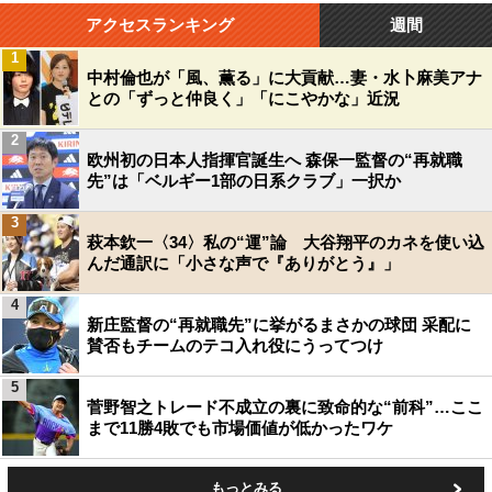
アクセスランキング
週間
1
中村倫也が「風、薫る」に大貢献…妻・水卜麻美アナ
との「ずっと仲良く」「にこやかな」近況
2
欧州初の日本人指揮官誕生へ 森保一監督の“再就職
先”は「ベルギー1部の日系クラブ」一択か
3
萩本欽一〈34〉私の“運”論 大谷翔平のカネを使い込
んだ通訳に「小さな声で『ありがとう』」
4
新庄監督の“再就職先”に挙がるまさかの球団 采配に
賛否もチームのテコ入れ役にうってつけ
5
菅野智之トレード不成立の裏に致命的な“前科”…ここ
まで11勝4敗でも市場価値が低かったワケ
もっとみる