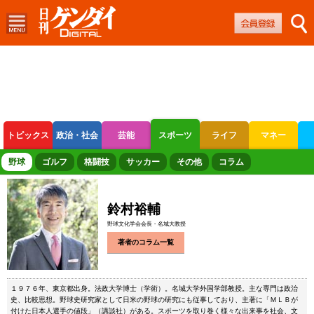
トピックス
政治・社会
芸能
スポーツ
ライフ
マネー
ボートレース
競輪
オートレース
野球
ゴルフ
格闘技
サッカー
その他
コラム
鈴村裕輔
野球文化学会会長・名城大教授
著者のコラム一覧
１９７６年、東京都出身。法政大学博士（学術）。名城大学外国学部教授。主な専門は政治
史、比較思想。野球史研究家として日米の野球の研究にも従事しており、主著に「ＭＬＢが
付けた日本人選手の値段」（講談社）がある。スポーツを取り巻く様々な出来事を社会、文