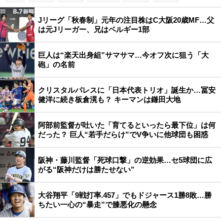
Jリーグ「秋春制」元年の注目株はC大阪20歳MF…父
は元Jリーガー、兄はベルギー1部
巨人は“楽天出身組”サマサマ…今オフ次に狙う「大
砲」の名前
クリスタルパレスに「日本代表トリオ」誕生か…冨安
健洋に続き板倉滉も？ キーマンは鎌田大地
阿部前監督が吐いた「育てるといったら最下位」は何
だった？ 巨人“若手だらけ”でV争いに他球団も困惑
阪神・藤川監督「死球口撃」の逆効果…セ5球団に広
がる“阪神だけは勝たせない”
大谷翔平「9戦打率.457」でもドジャース1勝8敗…勝
ちたい一心の“暴走”で膝悪化の懸念