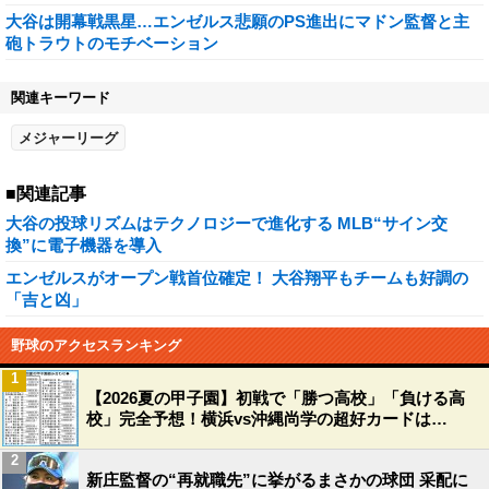
大谷は開幕戦黒星…エンゼルス悲願のPS進出にマドン監督と主
砲トラウトのモチベーション
関連キーワード
メジャーリーグ
■関連記事
大谷の投球リズムはテクノロジーで進化する MLB“サイン交
換”に電子機器を導入
エンゼルスがオープン戦首位確定！ 大谷翔平もチームも好調の
「吉と凶」
野球のアクセスランキング
1
【2026夏の甲子園】初戦で「勝つ高校」「負ける高
校」完全予想！横浜vs沖縄尚学の超好カードは…
2
新庄監督の“再就職先”に挙がるまさかの球団 采配に