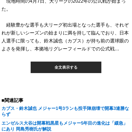
現地時間の4月7日、大リーグの2022年の公式戦が始まっ
た。
経験豊かな選手も大リーグ初出場となった選手も、それぞ
れが新しいシーズンの始まりに満を持して臨んでおり、日本
人選手に限っても、鈴木誠也（カブス）が持ち前の選球眼の
よさを発揮し、本拠地リグレーフィールドでの公式戦…
全文表示する
■関連記事
カブス・鈴木誠也 メジャー1号3ランも投手陣崩壊で開幕3連勝な
らず
エンゼルス大谷は開幕戦黒星もメジャー5年目の進化は「緩急」
にあり 岡島秀樹氏が解説