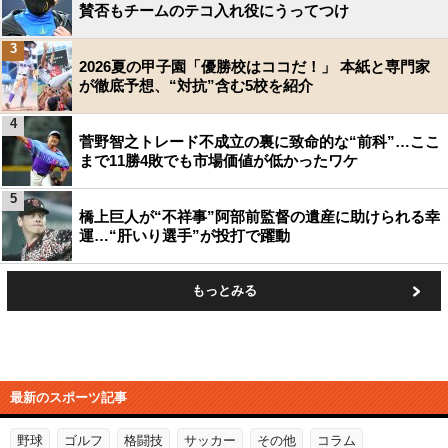
賛否もチームのテコ入れ役にうってつけ
3
2026夏の甲子園「優勝校はココだ！」 本紙と専門家
が徹底予想、“対抗”含む5校を紹介
4
菅野智之トレード不成立の裏に致命的な“前科”…ここ
まで11勝4敗でも市場価値が低かったワケ
5
橋上巨人が“不祥事”阿部前監督の遺産に助けられる幸
運…“肝いり選手”が投打で躍動
もっとみる
最新のスポーツ記事
野球
ゴルフ
格闘技
サッカー
その他
コラム