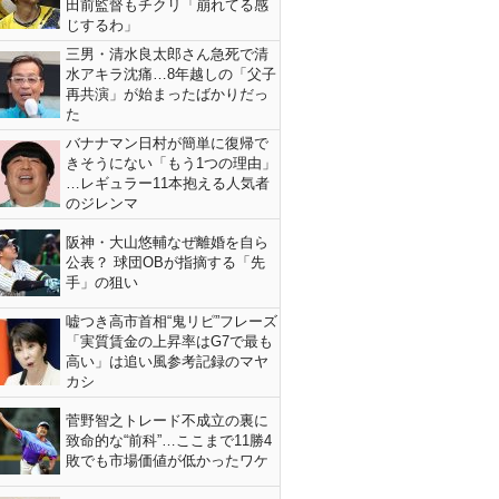
田前監督もチクリ「崩れてる感
じするわ」
三男・清水良太郎さん急死で清
水アキラ沈痛…8年越しの「父子
再共演」が始まったばかりだっ
た
バナナマン日村が簡単に復帰で
きそうにない「もう1つの理由」
…レギュラー11本抱える人気者
のジレンマ
阪神・大山悠輔なぜ離婚を自ら
公表？ 球団OBが指摘する「先
手」の狙い
嘘つき高市首相“鬼リピ”フレーズ
「実質賃金の上昇率はG7で最も
高い」は追い風参考記録のマヤ
カシ
菅野智之トレード不成立の裏に
致命的な“前科”…ここまで11勝4
敗でも市場価値が低かったワケ