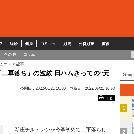
フ
経済
健康
コミック
競馬
公営競技
書籍
その他
コラム
ュース
記事
二軍落ち」の波紋 日ハムきっての“元
公開日：
2022/06/21 10:50
更新日：
2022/06/21 10:50
印刷
1
新庄チルドレンが今季初めて二軍落ちし
2