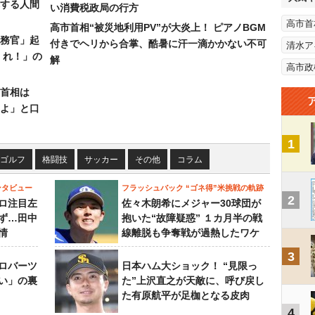
する人間
い消費税政局の行方
高市首
高市首相“被災地利用PV”が大炎上！ ピアノBGM
務官」起
付きでヘリから合掌、酷暑に汗一滴かかない不可
清水ア
くれ！」の
解
高市政
首相は
よ」と口
1
ゴルフ
格闘技
サッカー
その他
コラム
ンタビュー
フラッシュバック “ゴネ得”米挑戦の軌跡
2
ロ注目左
佐々木朗希にメジャー30球団が
ず…田中
抱いた“故障疑惑” １カ月半の戦
情
線離脱も争奪戦が過熱したワケ
3
ロバーツ
日本ハム大ショック！ “見限っ
い」の裏
た”上沢直之が天敵に、呼び戻し
た有原航平が足枷となる皮肉
4