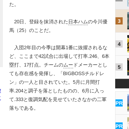
た。
3
20日、登録を抹消された
日本ハム
の今川優
馬（25）のことだ。
4
入団2年目の今季は開幕1番に抜擢されるな
ど、ここまで42試合に出場して打率.246、6本
塁打、17打点。チームの
ムー
ドメーカーとし
5
ても存在感を発揮し、「BIGBOSSチルドレ
ン」の一人と目されていた。5月に月間打
率.204と調子を落としたものの、6月に入っ
僕
真
て.333と復調気配を見せていたさなかの二軍
PR
落ちである。
PR