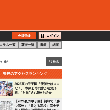
会員登録
ログイン
コラム一覧
著者一覧
書籍
紙面
野球のアクセスランキング
2026夏の甲子園「優勝校はココ
だ！」 本紙と専門家が徹底予
想、“対抗”含む5校を紹介
【2026夏の甲子園】初戦で「勝
つ高校」「負ける高校」完全予