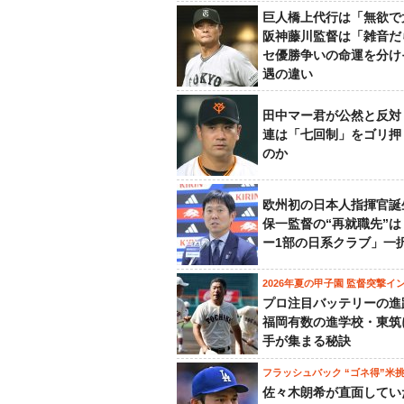
巨人橋上代行は「無欲で
阪神藤川監督は「雑音だ
セ優勝争いの命運を分け
遇の違い
田中マー君が公然と反対
連は「七回制」をゴリ押
のか
欧州初の日本人指揮官誕
保一監督の“再就職先”
ー1部の日系クラブ」一
2026年夏の甲子園 監督突撃イ
プロ注目バッテリーの進
福岡有数の進学校・東筑
手が集まる秘訣
フラッシュバック “ゴネ得”米
佐々木朗希が直面してい