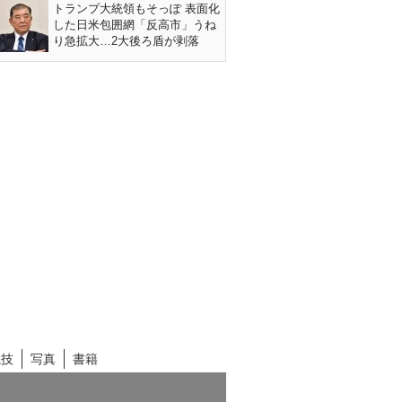
トランプ大統領もそっぽ 表面化
した日米包囲網「反高市」うね
り急拡大…2大後ろ盾が剥落
競技
写真
書籍