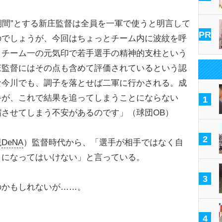
ト期間”とする新庄監督は全員を一軍で使うと明言して
PR
のでしょうが、今回はちょっとチーム内に波紋を呼
、チーム一の元気印で若手選手の精神的支柱という
庄監督にはその点も含めて評価されているという認
な今川でも、調子を落とせば二軍に行かされる。成
手が、これで結果を追ってしまうことにならない
1
させてしまう不安があるのです」（球団OB）
2
現
DeNA
）監督時代から、「選手が相手ではなく自
うになってはいけない」と言っている。
3
かもしれないが……。
4