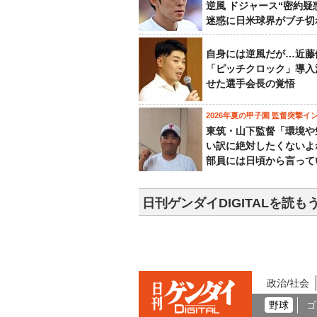
逆風 ドジャース“密約疑
迷惑に日米球界がブチ切
自身には逆風だが…近藤
「ピッチクロック」導入
せた選手会長の覚悟
2026年夏の甲子園 監督突撃イ
東筑・山下監督「環境や
い訳に絶対したくないよ
部員には日頃から言って
日刊ゲンダイDIGITALを読も
政治/社会
野球
ゴ