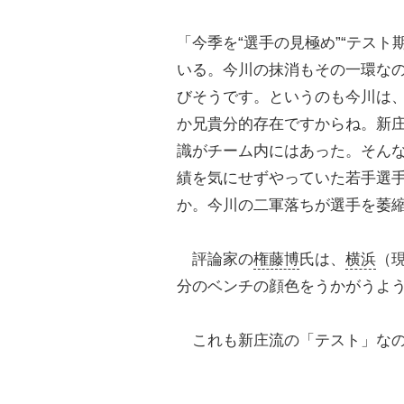
「今季を“選手の見極め”“テス
いる。今川の抹消もその一環な
びそうです。というのも今川は
か兄貴分的存在ですからね。新
識がチーム内にはあった。そん
績を気にせずやっていた若手選
か。今川の二軍落ちが選手を萎縮
評論家の
権藤博
氏は、
横浜
（
分のベンチの顔色をうかがうよ
これも新庄流の「テスト」なの