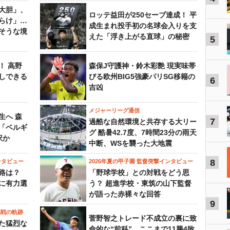
大胆」、
ロッテ益田が250セーブ達成！ 平
らけ」…
成生まれ投手初の名球会入りを支
そうな境
えた「浮き上がる直球」の秘密
5
！ 高野
森保J守護神・鈴木彩艶 現実味帯
しできる
びる欧州BIG5強豪パリSG移籍の
6
吉凶
メジャーリーグ通信
生へ 森
7
過酷な自然環境と共存する大リー
は「ベルギ
グ 酷暑42.7度、7時間23分の雨天
択か
中断、WSを襲った大地震
8
ンタビュー
2026年夏の甲子園 監督突撃インタビュー
路は？
「野球学校」との対戦をどう思
に有力選
う？ 超進学校・東筑の山下監督
が語った赤裸々な回答
9
挑戦の軌跡
菅野智之トレード不成立の裏に致
た猛烈な
命的な“前科”…ここまで11勝4敗