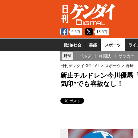
6.6万
18.5万
政治/社会
芸能
スポーツ
ライ
野球
ゴルフ
格闘技
サッカー
日刊ゲンダイDIGITAL
スポーツ
野球ニ
新庄チルドレン今川優馬「
気印”でも容赦なし！