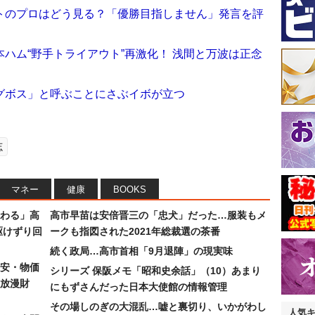
トのプロはどう見る？「優勝目指しません」発言を評
ハム“野手トライアウト”再激化！ 浅間と万波は正念
グボス」と呼ぶことにさぶイボが立つ
志
マネー
健康
BOOKS
わる」高
高市早苗は安倍晋三の「忠犬」だった…服装もメ
駆けずり回
ークも指図された2021年総裁選の茶番
続く政局…高市首相「9月退陣」の現実味
安・物価
シリーズ 保阪メモ「昭和史余話」（10）あまり
放漫財
にもずさんだった日本大使館の情報管理
その場しのぎの大混乱…嘘と裏切り、いかがわし
人気