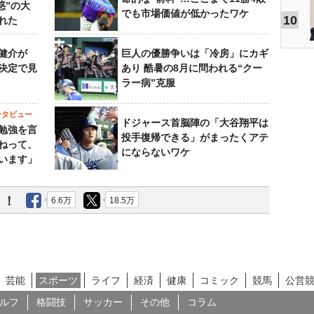
惑”の大
でも市場価値が低かったワケ
10
れた
健介が
巨人の優勝争いは「冷房」にカギ
決定で見
あり 酷暑の8月に問われる“クー
ラー病”克服
ンタビュー
ドジャース首脳陣の「大谷翔平は
勉強を言
投手復帰できる」がまったくアテ
ねって、
にならないワケ
います」
う！
6.6万
18.5万
芸能
スポーツ
ライフ
経済
健康
コミック
競馬
公営
ルフ
格闘技
サッカー
その他
コラム