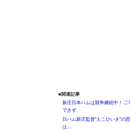
■関連記事
新庄日本ハムは競争継続中！ 
できず
日ハム新庄監督“えこひいき”の
は…