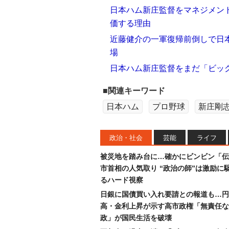
日本ハム新庄監督をマネジメン
価する理由
近藤健介の一軍復帰前倒しで日本
場
日本ハム新庄監督をまだ「ビッ
■関連キーワード
日本ハム
プロ野球
新庄剛
政治・社会
芸能
ライフ
被災地を踏み台に…確かにビンビン「伝
市首相の人気取り “政治の師”は激励に
るハード視察
日銀に国債買い入れ要請との報道も…円
高・金利上昇が示す高市政権「無責任な
政」が国民生活を破壊