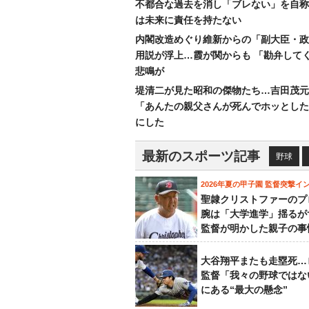
不都合な過去を消し「ブレない」を自称
は未来に責任を持たない
内閣改造めぐり維新からの「副大臣・政
用説が浮上…霞が関からも 「勘弁して
悲鳴が
堤清二が見た昭和の傑物たち…吉田茂元
「あんたの親父さんが死んでホッとした
にした
最新のスポーツ記事
野球
2026年夏の甲子園 監督突撃イ
聖隷クリストファーのプ
腕は「大学進学」揺るが
監督が明かした親子の事
大谷翔平またも走塁死…
監督「我々の野球ではな
にある“最大の懸念”