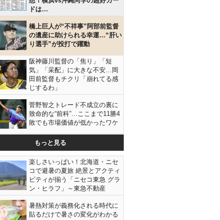
想！横浜vs沖縄尚学の超好カー
ドは…
橋上巨人が“不祥事”阿部前監督
の遺産に助けられる幸運…“肝い
り選手”が投打で躍動
阪神藤川監督の「焦り」「短
気」「采配」に大きな不安…岡
田前監督もチクリ「崩れてる感
じするわ」
菅野智之トレード不成立の裏に
致命的な“前科”…ここまで11勝4
敗でも市場価値が低かったワケ
もっと見る
楽しさいっぱい！北海道・ニセ
コで避暑の夏旅 絶景とアクティ
ビティが揃う「ニセコ東急 グラ
ン・ヒラフ」～東急不動産
暑熱対策が義務化される時代に
貼るだけで暑さの変化がわかる