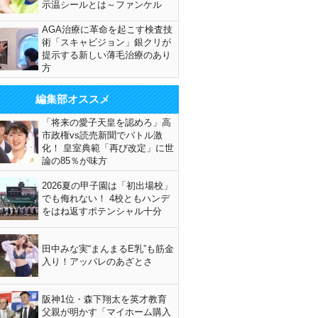
示温シールとは～ファンケル
AGA治療に革命を起こす検査技
術「スキャビジョン」銀クリが
提示する新しい薄毛治療のあり
方
編集部オススメ
「将来の愛子天皇を認めろ」高
市政権vs読売新聞でバトル激
化！ 皇室典範「再び改定」に世
論の85％が味方
2026夏の甲子園は「初出場校」
でも侮れない！ 4校ともハンデ
をはね返すポテンシャル十分
田中みな実“まんまるE乳”も筋金
入り！アッパレのあざとさ
阪神1位・森下翔太を英才教育
父親が明かす「マイホーム購入