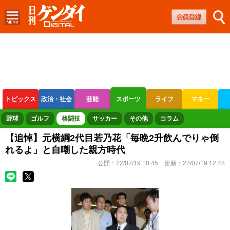
トピックス
政治・社会
芸能
スポーツ
ライフ
マネー
ボートレース
競輪
オートレース
野球
ゴルフ
格闘技
サッカー
その他
コラム
【追悼】元横綱2代目若乃花「毎晩2升飲んでりゃ倒
れるよ」と自嘲した親方時代
公開：
22/07/19 10:45
更新：
22/07/19 12:48