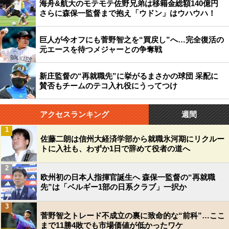
海舟&航大のモテモテ佐野兄弟は移籍金総額140億円
さらに森保一監督まで抱え「ウドン」はウハウハ！
巨人が今オフにも菅野智之を“買戻し”へ…完全復活の
元エースを待つメジャーとの争奪戦
新庄監督の“再就職先”に挙がるまさかの球団 采配に
賛否もチームのテコ入れ役にうってつけ
アクセスランキング
週間
1
佐藤二朗は信州大経済学部から就職氷河期にリクルー
トに入社も、わずか1日で辞めて役者の道へ
2
欧州初の日本人指揮官誕生へ 森保一監督の“再就職
先”は「ベルギー1部の日系クラブ」一択か
3
菅野智之トレード不成立の裏に致命的な“前科”…ここ
まで11勝4敗でも市場価値が低かったワケ