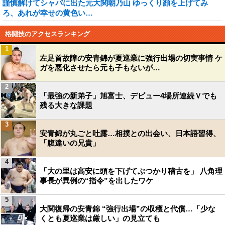
謹慎解けてシャバに出た元大関朝乃山 ゆっくり顔を上げてみ
ろ、あれが幸せの黄色い…
格闘技のアクセスランキング
1
左足首故障の安青錦が夏巡業に強行出場の切実事情 ケ
ガを悪化させたら元も子もないが…
2
「最強の新弟子」旭富士、デビュー4場所連続Ｖでも
残る大きな課題
3
安青錦が丸ごと吐露…相撲との出会い、日本語習得、
「腹違いの兄貴」
4
「大の里は高安に頭を下げてぶつかり稽古を」 八角理
事長が異例の“指令”を出したワケ
5
大関復帰の安青錦 “強行出場”の収穫と代償…「少な
くとも夏巡業は厳しい」の見立ても