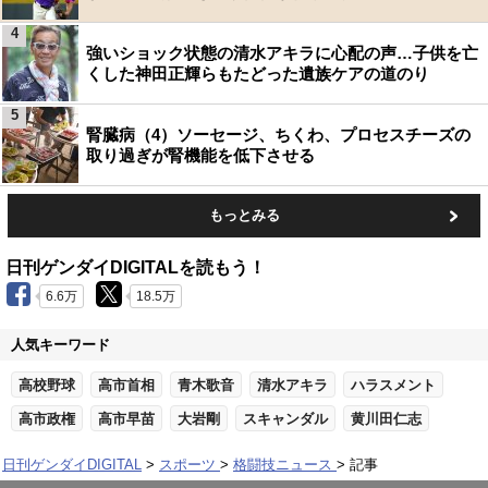
4
強いショック状態の清水アキラに心配の声…子供を亡
くした神田正輝らもたどった遺族ケアの道のり
5
腎臓病（4）ソーセージ、ちくわ、プロセスチーズの
取り過ぎが腎機能を低下させる
もっとみる
日刊ゲンダイDIGITALを読もう！
6.6万
18.5万
人気キーワード
高校野球
高市首相
青木歌音
清水アキラ
ハラスメント
高市政権
高市早苗
大岩剛
スキャンダル
黄川田仁志
日刊ゲンダイDIGITAL
スポーツ
格闘技ニュース
記事