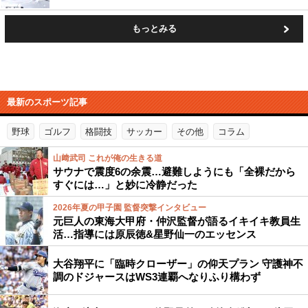
もっとみる
最新のスポーツ記事
野球
ゴルフ
格闘技
サッカー
その他
コラム
山﨑武司 これが俺の生きる道
サウナで震度6の余震…避難しようにも「全裸だから
すぐには…」と妙に冷静だった
2026年夏の甲子園 監督突撃インタビュー
元巨人の東海大甲府・仲沢監督が語るイキイキ教員生
活…指導には原辰徳&星野仙一のエッセンス
大谷翔平に「臨時クローザー」の仰天プラン 守護神不
調のドジャースはWS3連覇へなりふり構わず