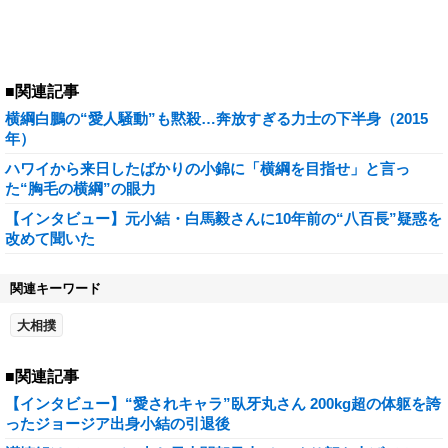
■関連記事
横綱白鵬の“愛人騒動”も黙殺…奔放すぎる力士の下半身（2015
年）
ハワイから来日したばかりの小錦に「横綱を目指せ」と言っ
た“胸毛の横綱”の眼力
【インタビュー】元小結・白馬毅さんに10年前の“八百長”疑惑を
改めて聞いた
関連キーワード
大相撲
■関連記事
【インタビュー】“愛されキャラ”臥牙丸さん 200kg超の体躯を誇
ったジョージア出身小結の引退後