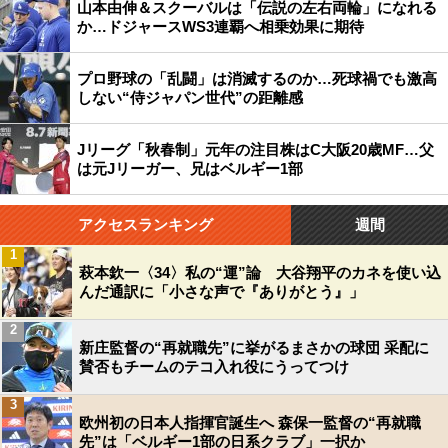
山本由伸＆スクーバルは「伝説の左右両輪」になれる
か…ドジャースWS3連覇へ相乗効果に期待
プロ野球の「乱闘」は消滅するのか…死球禍でも激高
しない“侍ジャパン世代”の距離感
Jリーグ「秋春制」元年の注目株はC大阪20歳MF…父
は元Jリーガー、兄はベルギー1部
アクセスランキング
週間
1
萩本欽一〈34〉私の“運”論 大谷翔平のカネを使い込
んだ通訳に「小さな声で『ありがとう』」
2
新庄監督の“再就職先”に挙がるまさかの球団 采配に
賛否もチームのテコ入れ役にうってつけ
3
欧州初の日本人指揮官誕生へ 森保一監督の“再就職
先”は「ベルギー1部の日系クラブ」一択か