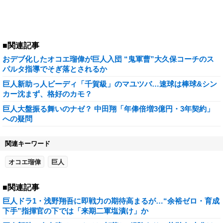
■関連記事
おデブ化したオコエ瑠偉が巨人入団 “鬼軍曹”大久保コーチのス
パルタ指導でそぎ落とされるか
巨人新助っ人ビーディ「千賀級」のマユツバ…速球は棒球&シン
カー沈まず、格好のカモ？
巨人大盤振る舞いのナゼ？ 中田翔「年俸倍増3億円・3年契約」
への疑問
関連キーワード
オコエ瑠偉
巨人
■関連記事
巨人ドラ1・浅野翔吾に即戦力の期待高まるが…“余裕ゼロ・育成
下手”指揮官の下では「来期二軍塩漬け」か