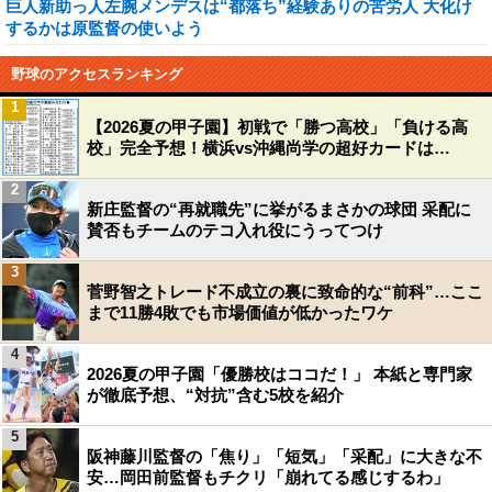
巨人新助っ人左腕メンデスは“都落ち”経験ありの苦労人 大化け
するかは原監督の使いよう
野球のアクセスランキング
1
【2026夏の甲子園】初戦で「勝つ高校」「負ける高
校」完全予想！横浜vs沖縄尚学の超好カードは…
2
新庄監督の“再就職先”に挙がるまさかの球団 采配に
賛否もチームのテコ入れ役にうってつけ
3
菅野智之トレード不成立の裏に致命的な“前科”…ここ
まで11勝4敗でも市場価値が低かったワケ
4
2026夏の甲子園「優勝校はココだ！」 本紙と専門家
が徹底予想、“対抗”含む5校を紹介
5
阪神藤川監督の「焦り」「短気」「采配」に大きな不
安…岡田前監督もチクリ「崩れてる感じするわ」