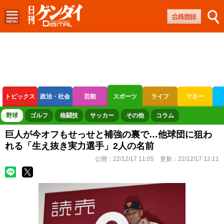
トピックス
政治・社会
芸能
スポーツ
ライフ
マネー
ボートレース
競輪
オートレース
野球
ゴルフ
格闘技
サッカー
その他
コラム
巨人が今オフもせっせと補強の裏で…他球団に狙わ
れる「生え抜き実力選手」2人の名前
公開：
22/12/17 11:05
更新：
22/12/17 12:11