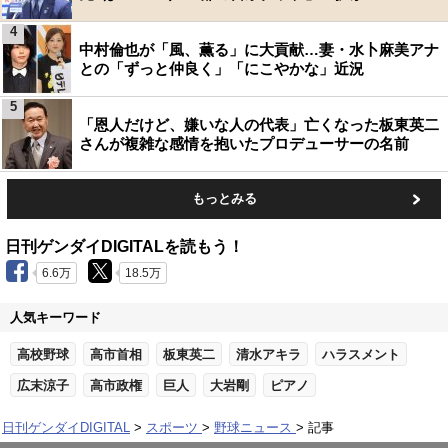
4
中村倫也が「風、薫る」に大貢献…妻・水卜麻美アナ
との「ずっと仲良く」「にこやかな」近況
5
「恩人だけど、嫌いな人の代表」亡くなった板東英二
さんが複雑な感情を抱いたプロデューサーの名前
もっとみる
日刊ゲンダイDIGITALを読もう！
6.6万
18.5万
人気キーワード
高校野球
高市首相
板東英二
清水アキラ
ハラスメント
広末涼子
高市政権
巨人
大岩剛
ピアノ
日刊ゲンダイDIGITAL
スポーツ
野球ニュース
記事