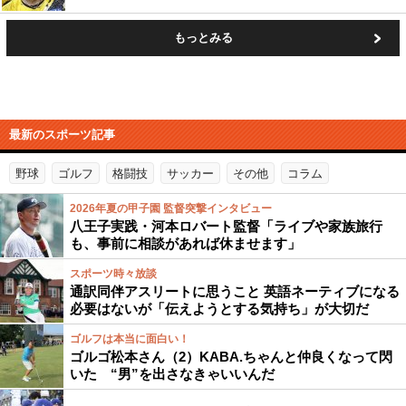
もっとみる
最新のスポーツ記事
野球
ゴルフ
格闘技
サッカー
その他
コラム
2026年夏の甲子園 監督突撃インタビュー
八王子実践・河本ロバート監督「ライブや家族旅行
も、事前に相談があれば休ませます」
スポーツ時々放談
通訳同伴アスリートに思うこと 英語ネーティブになる
必要はないが「伝えようとする気持ち」が大切だ
ゴルフは本当に面白い！
ゴルゴ松本さん（2）KABA.ちゃんと仲良くなって閃
いた “男”を出さなきゃいいんだ