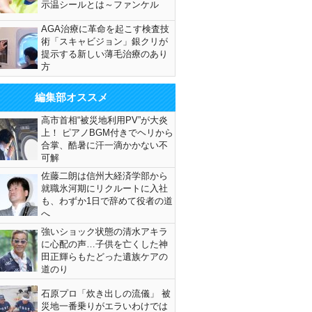
示温シールとは～ファンケル
AGA治療に革命を起こす検査技
術「スキャビジョン」銀クリが
提示する新しい薄毛治療のあり
方
編集部オススメ
高市首相“被災地利用PV”が大炎
上！ ピアノBGM付きでヘリから
合掌、酷暑に汗一滴かかない不
可解
佐藤二朗は信州大経済学部から
就職氷河期にリクルートに入社
も、わずか1日で辞めて役者の道
へ
強いショック状態の清水アキラ
に心配の声…子供を亡くした神
田正輝らもたどった遺族ケアの
道のり
石原プロ「炊き出しの流儀」 被
災地一番乗りがエラいわけでは