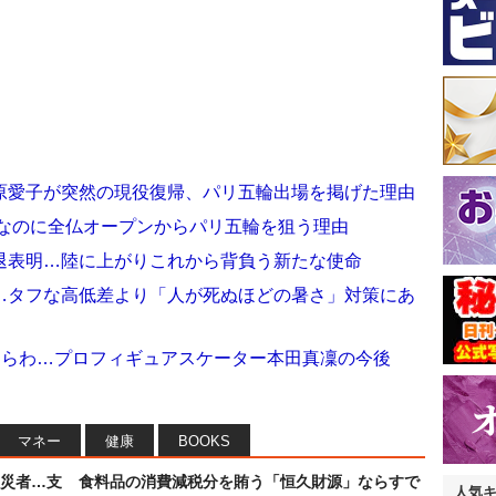
原愛子が突然の現役復帰、パリ五輪出場を掲げた理由
トなのに全仏オープンからパリ五輪を狙う理由
退表明…陸に上がりこれから背負う新たな使命
…タフな高低差より「人が死ぬほどの暑さ」対策にあ
あらわ…プロフィギュアスケーター本田真凜の今後
マネー
健康
BOOKS
災者…支
食料品の消費減税分を賄う「恒久財源」ならすで
人気