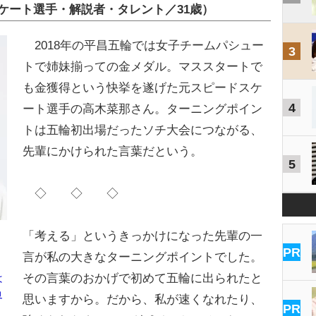
ケート選手・解説者・タレント／31歳）
2018年の平昌五輪では女子チームパシュー
3
トで姉妹揃っての金メダル。マススタートで
も金獲得という快挙を遂げた元スピードスケ
4
ート選手の高木菜那さん。ターニングポイン
トは五輪初出場だったソチ大会につながる、
先輩にかけられた言葉だという。
5
◇ ◇ ◇
「考える」というきっかけになった先輩の一
PR
言が私の大きなターニングポイントでした。
その言葉のおかげで初めて五輪に出られたと
は
界
思いますから。だから、私が速くなれたり、
PR