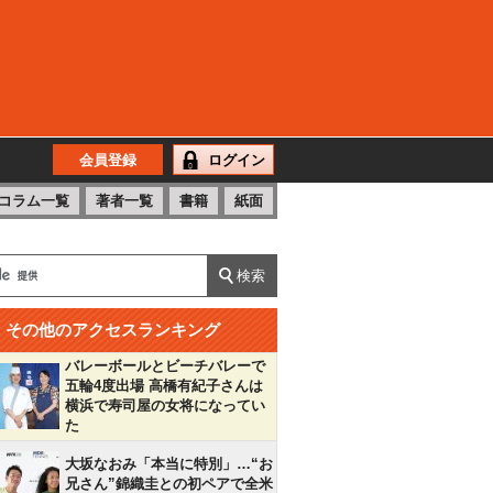
会員登録
ログイン
コラム一覧
著者一覧
書籍
紙面
その他のアクセスランキング
バレーボールとビーチバレーで
五輪4度出場 高橋有紀子さんは
横浜で寿司屋の女将になってい
た
大坂なおみ「本当に特別」…“お
兄さん”錦織圭との初ペアで全米