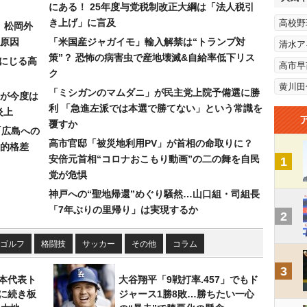
にある！ 25年度与党税制改正大綱は「法人税引
き上げ」に言及
高校野
）松岡外
原因
「米国産ジャガイモ」輸入解禁は“トランプ対
清水ア
策”？ 恐怖の病害虫で産地壊滅&自給率低下リス
みにじる高
高市早
ク
黄川田
「ミシガンのマムダニ」が民主党上院予備選に勝
が今度は
利 「急進左派では本選で勝てない」という常識を
炎上
覆すか
「広島への
高市官邸「被災地利用PV」が首相の命取りに？
的格差
安倍元首相“コロナおこもり動画”の二の舞を自民
1
党が危惧
神戸への“聖地帰還”めぐり騒然…山口組・司組長
「7年ぶりの里帰り」は実現するか
2
ゴルフ
格闘技
サッカー
その他
コラム
3
本代表ト
大谷翔平「9戦打率.457」でもド
に続き板
ジャース1勝8敗…勝ちたい一心