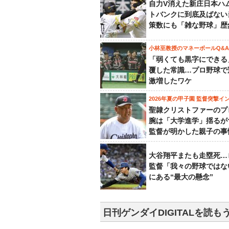
自力V消えた新庄日本ハ
トバンクに到底及ばない
策数にも「雑な野球」歴
小林至教授のマネーボールQ&A
「弱くても黒字にできる
覆した常識…プロ野球で
激増したワケ
2026年夏の甲子園 監督突撃イ
聖隷クリストファーのプ
腕は「大学進学」揺るが
監督が明かした親子の事
大谷翔平またも走塁死…
監督「我々の野球ではな
にある“最大の懸念”
日刊ゲンダイDIGITALを読も