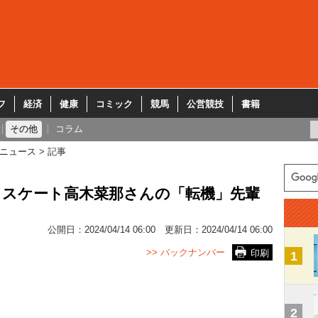
フ
経済
健康
コミック
競馬
公営競技
書籍
その他
コラム
ニュース
記事
ドスケート高木菜那さんの「転機」先輩
公開日：
2024/04/14 06:00
更新日：
2024/04/14 06:00
>> バックナンバー
印刷
1
2