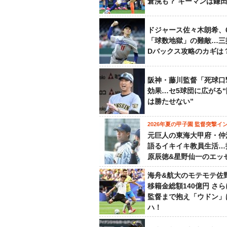
倉滉も？ キーマンは鎌
ドジャース佐々木朗希、
「球数地獄」の難敵…三
Dバックス攻略のカギは
阪神・藤川監督「死球口
効果…セ5球団に広がる
は勝たせない”
2026年夏の甲子園 監督突撃イ
元巨人の東海大甲府・仲
語るイキイキ教員生活…
原辰徳&星野仙一のエッ
海舟&航大のモテモテ佐
移籍金総額140億円 さ
監督まで抱え「ウドン」
ハ！