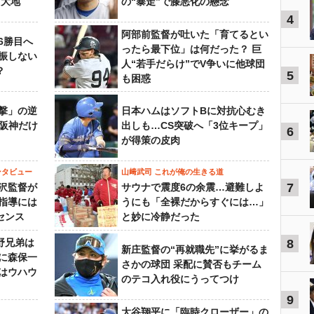
田大地
の“暴走”で膝悪化の懸念
4
阿部前監督が吐いた「育てるとい
6勝目へ
ったら最下位」は何だった？ 巨
振しない
人“若手だらけ”でV争いに他球団
？
5
も困惑
撃」の逆
日本ハムはソフトBに対抗心むき
“阪神だけ
出しも…CS突破へ「3位キープ」
6
が得策の皮肉
ンタビュー
山﨑武司 これが俺の生きる道
7
沢監督が
サウナで震度6の余震…避難しよ
指導には
うにも「全裸だからすぐには…」
センス
と妙に冷静だった
野兄弟は
8
新庄監督の“再就職先”に挙がるま
らに森保一
さかの球団 采配に賛否もチーム
はウハウ
のテコ入れ役にうってつけ
9
大谷翔平に「臨時クローザー」の