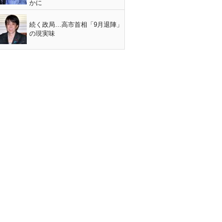
かに
続く政局…高市首相「9月退陣」
の現実味