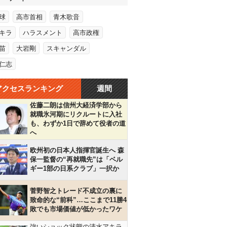
球
高市首相
青木歌音
キラ
ハラスメント
高市政権
苗
大岩剛
スキャンダル
仁志
アクセスランキング
週間
佐藤二朗は信州大経済学部から
就職氷河期にリクルートに入社
も、わずか1日で辞めて役者の道
へ
欧州初の日本人指揮官誕生へ 森
保一監督の“再就職先”は「ベル
ギー1部の日系クラブ」一択か
菅野智之トレード不成立の裏に
致命的な“前科”…ここまで11勝4
敗でも市場価値が低かったワケ
強いショック状態の清水アキラ