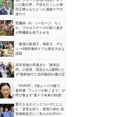
に心配の声…子供を亡くした神
田正輝らもたどった遺族ケアの
道のり
腎臓病（4）ソーセージ、ちく
わ、プロセスチーズの取り過ぎ
が腎機能を低下させる
「最強の新弟子」旭富士、デビ
ュー4場所連続Ｖでも残る大きな
課題
高市首相の早過ぎた「熊本訪
問」の背景…震災から1週間たた
ず“視察強行”に批判殺到の案の定
「VIVANT」1強ムードの陰で…
蒼井優「Tシャツが乾くまで」が
呼び覚ます"連ドラ本来の快感"
愛子さまのリンクコーデににじ
む「皇室を担う」覚悟の表れ 皇
室典範改正にご本人の心中やい