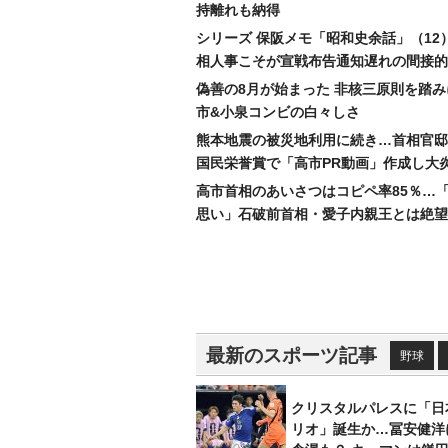
持離れも納得
シリーズ 保阪メモ「昭和史余話」（12
相人事こそが宣戦布告通知遅れの間接的
偽善の8月が始まった 非核三原則を踏
市&小泉コンビの白々しさ
熊本地震の被災地利用に続き…首相官邸
国民栄誉賞で「高市PR動画」作成し大
高市首相のあいさつはコピペ率85％…
思い」石破前首相・愛子内親王とは絶望
最新のスポーツ記事
野球
クリスタルパレスに「日
リオ」誕生か…冨安健洋