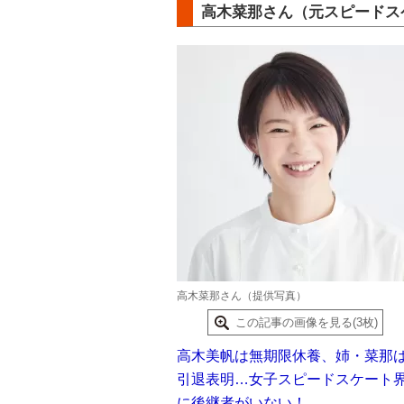
高木菜那さん（元スピードス
高木菜那さん（提供写真）
この記事の画像を見る(3枚)
高木美帆は無期限休養、姉・菜那
引退表明…女子スピードスケート
に後継者がいない！