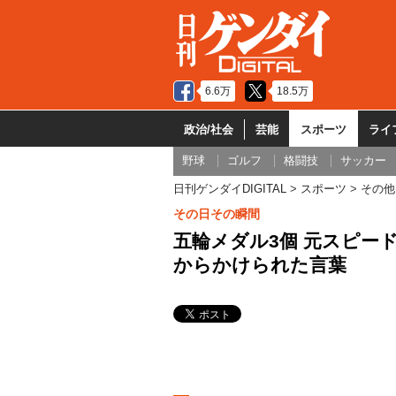
6.6万
18.5万
政治/社会
芸能
スポーツ
ライ
野球
ゴルフ
格闘技
サッカー
日刊ゲンダイDIGITAL
スポーツ
その他
その日その瞬間
五輪メダル3個 元スピー
からかけられた言葉