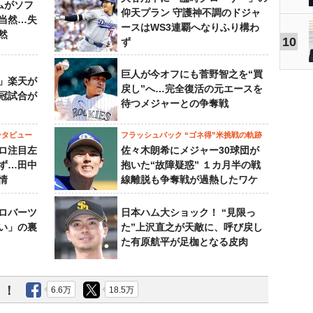
ムがソフ
仰天プラン 守護神不調のドジャ
当然…失
ースはWS3連覇へなりふり構わ
然
10
ず
巨人が今オフにも菅野智之を“買
」楽天が
戻し”へ…完全復活の元エースを
冠試合が
待つメジャーとの争奪戦
ンタビュー
フラッシュバック “ゴネ得”米挑戦の軌跡
ロ注目左
佐々木朗希にメジャー30球団が
ず…田中
抱いた“故障疑惑” １カ月半の戦
情
線離脱も争奪戦が過熱したワケ
ロバーツ
日本ハム大ショック！ “見限っ
い」の裏
た”上沢直之が天敵に、呼び戻し
た有原航平が足枷となる皮肉
う！
6.6万
18.5万