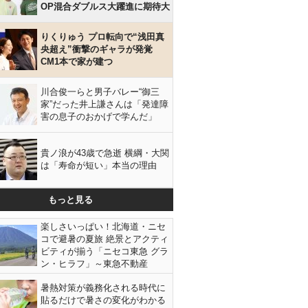
OP混合ダブルス大躍進に期待大
りくりゅう プロ転向で“浅田真
央超え”衝撃のギャラが発覚
CM1本で家が建つ
川合俊一らと男子バレー“御三
家”だった井上謙さんは「発達障
害の息子のおかげで学んだ」
貴ノ浪が43歳で急逝 横綱・大関
は「寿命が短い」本当の理由
もっと見る
楽しさいっぱい！北海道・ニセ
コで避暑の夏旅 絶景とアクティ
ビティが揃う「ニセコ東急 グラ
ン・ヒラフ」～東急不動産
暑熱対策が義務化される時代に
貼るだけで暑さの変化がわかる