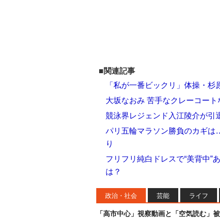
■関連記事
「私が一番ビックリ」体操・杉
大坂なおみ 苦手なクレーコー
競泳界レジェンド入江陵介が引
パリ五輪マラソン勝負のカギは
り
フリフリ純白ドレスで“美背中”
は？
政治・社会
芸能
ライフ
「高市中心」視察動画と「空気読む」被