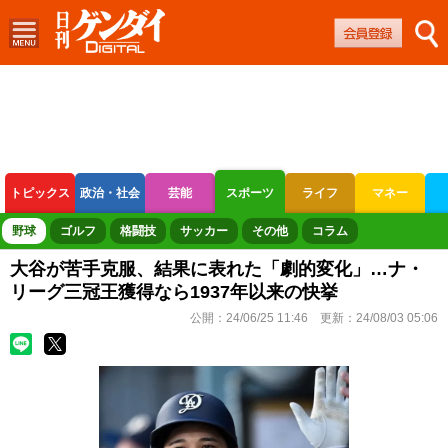
トピックス
政治・社会
芸能
スポーツ
ライフ
マネー
ボートレース
競輪
オートレース
野球
ゴルフ
格闘技
サッカー
その他
コラム
大谷が苦手克服、結果に表れた「劇的変化」…ナ・
リーグ三冠王獲得なら1937年以来の快挙
公開：
24/06/25 11:46
更新：
24/08/03 05:06