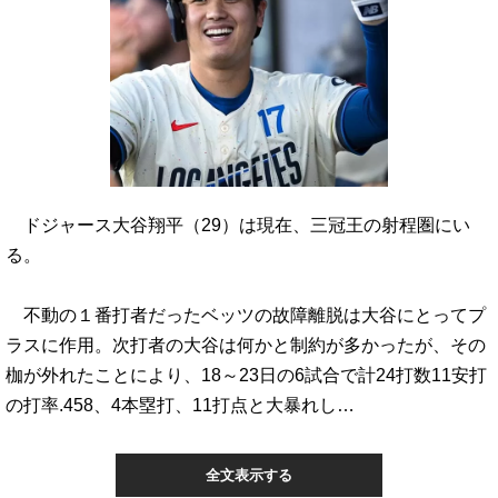
ドジャース大谷翔平（29）は現在、三冠王の射程圏にい
る。
不動の１番打者だったベッツの故障離脱は大谷にとってプ
ラスに作用。次打者の大谷は何かと制約が多かったが、その
枷が外れたことにより、18～23日の6試合で計24打数11安打
の打率.458、4本塁打、11打点と大暴れし…
全文表示する