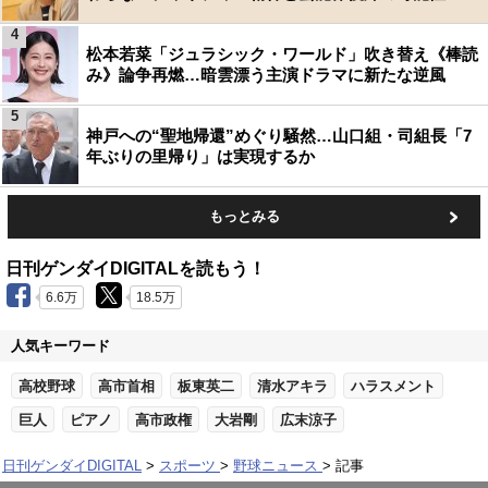
4
松本若菜「ジュラシック・ワールド」吹き替え《棒読
み》論争再燃…暗雲漂う主演ドラマに新たな逆風
5
神戸への“聖地帰還”めぐり騒然…山口組・司組長「7
年ぶりの里帰り」は実現するか
もっとみる
日刊ゲンダイDIGITALを読もう！
6.6万
18.5万
人気キーワード
高校野球
高市首相
板東英二
清水アキラ
ハラスメント
巨人
ピアノ
高市政権
大岩剛
広末涼子
日刊ゲンダイDIGITAL
スポーツ
野球ニュース
記事