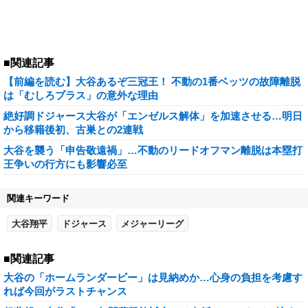
■関連記事
【前編を読む】大谷あるぞ三冠王！ 不動の1番ベッツの故障離脱
は「むしろプラス」の意外な理由
絶好調ドジャース大谷が「エンゼルス解体」を加速させる…明日
から移籍後初、古巣との2連戦
大谷を襲う「申告敬遠禍」…不動のリードオフマン離脱は本塁打
王争いの行方にも影響必至
関連キーワード
大谷翔平
ドジャース
メジャーリーグ
■関連記事
大谷の「ホームランダービー」は見納めか…心身の負担を考慮す
れば今回がラストチャンス