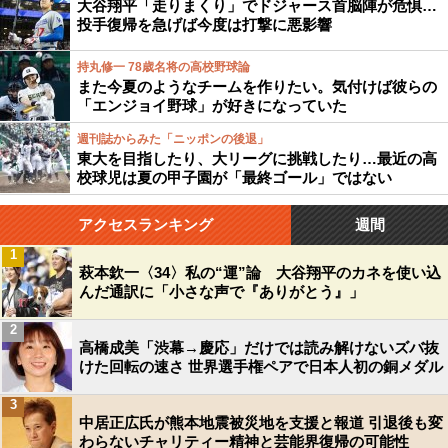
大谷翔平「走りまくり」でドジャース首脳陣が危惧…
投手復帰を急げば今度は打撃に悪影響
持丸修一 78歳名将の高校野球論
また今夏のようなチームを作りたい。気付けば彼らの
「エンジョイ野球」が好きになっていた
週刊誌からみた「ニッポンの後退」
東大を目指したり、大リーグに挑戦したり…最近の高
校球児は夏の甲子園が「最終ゴール」ではない
アクセスランキング
週間
1
萩本欽一〈34〉私の“運”論 大谷翔平のカネを使い込
んだ通訳に「小さな声で『ありがとう』」
2
高橋成美「渋幕→慶応」だけでは読み解けないズバ抜
けた回転の速さ 世界選手権ペアで日本人初の銅メダル
3
中居正広氏が熊本地震被災地を支援と報道 引退後も変
わらないチャリティー精神と芸能界復帰の可能性