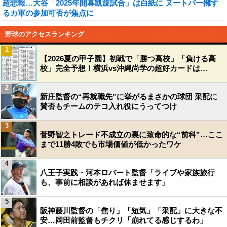
超悲報…大谷「2025年開幕凱旋試合」は白紙に ヌートバー擁す
るカ軍の参加可否が焦点に
野球のアクセスランキング
1
【2026夏の甲子園】初戦で「勝つ高校」「負ける高
校」完全予想！横浜vs沖縄尚学の超好カードは…
2
新庄監督の“再就職先”に挙がるまさかの球団 采配に
賛否もチームのテコ入れ役にうってつけ
3
菅野智之トレード不成立の裏に致命的な“前科”…ここ
まで11勝4敗でも市場価値が低かったワケ
4
八王子実践・河本ロバート監督「ライブや家族旅行
も、事前に相談があれば休ませます」
5
阪神藤川監督の「焦り」「短気」「采配」に大きな不
安…岡田前監督もチクリ「崩れてる感じするわ」