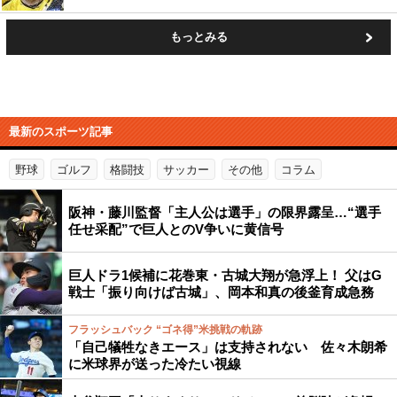
もっとみる
最新のスポーツ記事
野球
ゴルフ
格闘技
サッカー
その他
コラム
阪神・藤川監督「主人公は選手」の限界露呈…“選手
任せ采配”で巨人とのV争いに黄信号
巨人ドラ1候補に花巻東・古城大翔が急浮上！ 父はG
戦士「振り向けば古城」、岡本和真の後釜育成急務
フラッシュバック “ゴネ得”米挑戦の軌跡
「自己犠牲なきエース」は支持されない 佐々木朗希
に米球界が送った冷たい視線