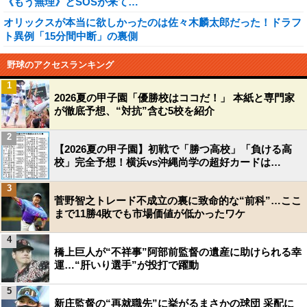
《もう無理》とSOSが来て…
オリックスが本当に欲しかったのは佐々木麟太郎だった！ドラフ
ト異例「15分間中断」の裏側
野球のアクセスランキング
1
2026夏の甲子園「優勝校はココだ！」 本紙と専門家
が徹底予想、“対抗”含む5校を紹介
2
【2026夏の甲子園】初戦で「勝つ高校」「負ける高
校」完全予想！横浜vs沖縄尚学の超好カードは…
3
菅野智之トレード不成立の裏に致命的な“前科”…ここ
まで11勝4敗でも市場価値が低かったワケ
4
橋上巨人が“不祥事”阿部前監督の遺産に助けられる幸
運…“肝いり選手”が投打で躍動
5
新庄監督の“再就職先”に挙がるまさかの球団 采配に