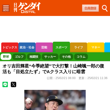
トピックス
政治・社会
芸能
スポーツ
ライフ
マネー
ボートレース
競輪
オートレース
野球
ゴルフ
格闘技
サッカー
その他
コラム
オリ吉田輝星“今季絶望”で大打撃！山崎颯一郎の復
活も「目処立たず」でAクラス入りに暗雲
公開：
25/02/21 06:00
更新：
25/02/21 11:36