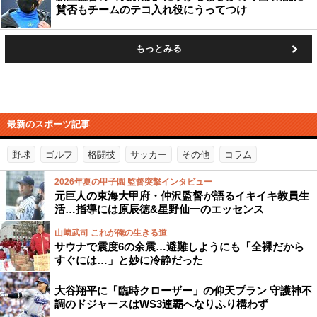
賛否もチームのテコ入れ役にうってつけ
もっとみる
最新のスポーツ記事
野球
ゴルフ
格闘技
サッカー
その他
コラム
2026年夏の甲子園 監督突撃インタビュー
元巨人の東海大甲府・仲沢監督が語るイキイキ教員生
活…指導には原辰徳&星野仙一のエッセンス
山﨑武司 これが俺の生きる道
サウナで震度6の余震…避難しようにも「全裸だから
すぐには…」と妙に冷静だった
大谷翔平に「臨時クローザー」の仰天プラン 守護神不
調のドジャースはWS3連覇へなりふり構わず