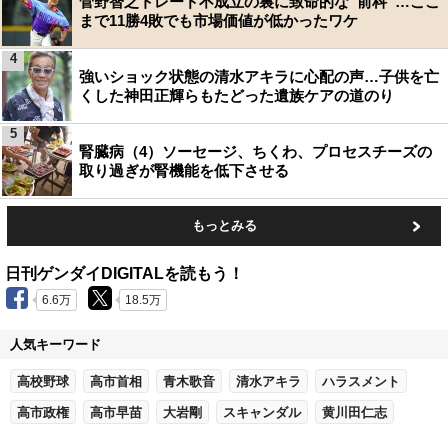
菅野智之トレード不成立の裏に致命的な“前科”…ここ
まで11勝4敗でも市場価値が低かったワケ
4
強いショック状態の清水アキラに心配の声…子供を亡
くした神田正輝らもたどった遺族ケアの道のり
5
腎臓病（4）ソーセージ、ちくわ、プロセスチーズの
取り過ぎが腎機能を低下させる
もっとみる
日刊ゲンダイDIGITALを読もう！
6.6万
18.5万
人気キーワード
高校野球
高市首相
青木歌音
清水アキラ
ハラスメント
高市政権
高市早苗
大岩剛
スキャンダル
黄川田仁志