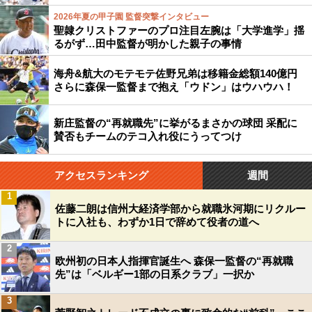
2026年夏の甲子園 監督突撃インタビュー
聖隷クリストファーのプロ注目左腕は「大学進学」揺
るがず…田中監督が明かした親子の事情
海舟&航大のモテモテ佐野兄弟は移籍金総額140億円
さらに森保一監督まで抱え「ウドン」はウハウハ！
新庄監督の“再就職先”に挙がるまさかの球団 采配に
賛否もチームのテコ入れ役にうってつけ
アクセスランキング
週間
1
佐藤二朗は信州大経済学部から就職氷河期にリクルー
トに入社も、わずか1日で辞めて役者の道へ
2
欧州初の日本人指揮官誕生へ 森保一監督の“再就職
先”は「ベルギー1部の日系クラブ」一択か
3