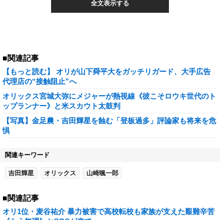
全文表示する
■関連記事
【もっと読む】 オリが山下舜平大をガッチリガード、大手広告
代理店の“接触阻止”へ
オリックス宮城大弥にメジャーが熱視線《彼こそロウキ世代のト
ップランナー》と米スカウト太鼓判
【写真】金足農・吉田輝星を蝕む「登板過多」評論家も将来を危
惧
関連キーワード
吉田輝星
オリックス
山崎颯一郎
■関連記事
オリ1位・麦谷祐介 暴力被害で高校転校も家族が支えた艱難辛苦