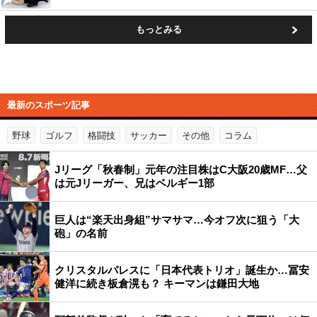
もっとみる
最新のスポーツ記事
野球
ゴルフ
格闘技
サッカー
その他
コラム
Jリーグ「秋春制」元年の注目株はC大阪20歳MF…父
は元Jリーガー、兄はベルギー1部
巨人は“楽天出身組”サマサマ…今オフ次に狙う「大
砲」の名前
クリスタルパレスに「日本代表トリオ」誕生か…冨安
健洋に続き板倉滉も？ キーマンは鎌田大地