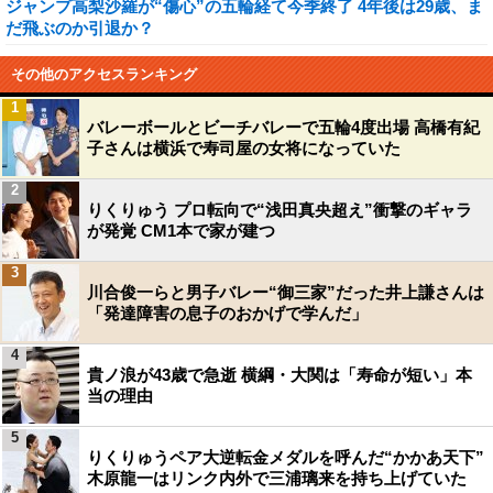
ジャンプ高梨沙羅が“傷心”の五輪経て今季終了 4年後は29歳、ま
だ飛ぶのか引退か？
その他のアクセスランキング
1
バレーボールとビーチバレーで五輪4度出場 高橋有紀
子さんは横浜で寿司屋の女将になっていた
2
りくりゅう プロ転向で“浅田真央超え”衝撃のギャラ
が発覚 CM1本で家が建つ
3
川合俊一らと男子バレー“御三家”だった井上謙さんは
「発達障害の息子のおかげで学んだ」
4
貴ノ浪が43歳で急逝 横綱・大関は「寿命が短い」本
当の理由
5
りくりゅうペア大逆転金メダルを呼んだ“かかあ天下”
木原龍一はリンク内外で三浦璃来を持ち上げていた