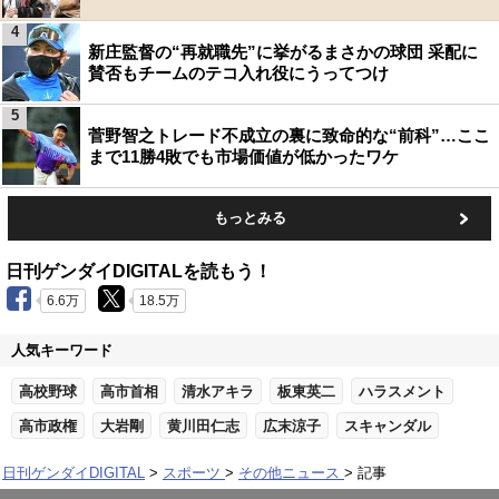
4
新庄監督の“再就職先”に挙がるまさかの球団 采配に
賛否もチームのテコ入れ役にうってつけ
5
菅野智之トレード不成立の裏に致命的な“前科”…ここ
まで11勝4敗でも市場価値が低かったワケ
もっとみる
日刊ゲンダイDIGITALを読もう！
6.6万
18.5万
人気キーワード
高校野球
高市首相
清水アキラ
板東英二
ハラスメント
高市政権
大岩剛
黄川田仁志
広末涼子
スキャンダル
日刊ゲンダイDIGITAL
スポーツ
その他ニュース
記事