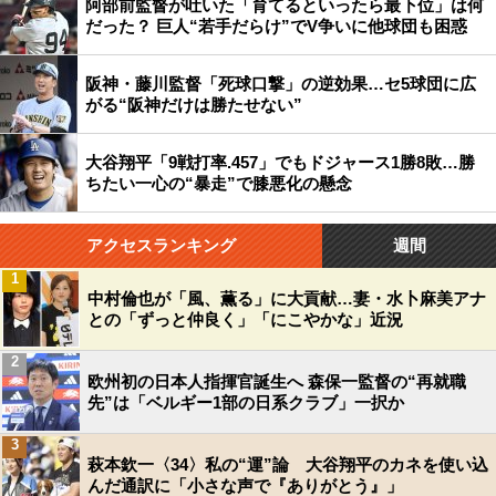
阿部前監督が吐いた「育てるといったら最下位」は何
だった？ 巨人“若手だらけ”でV争いに他球団も困惑
阪神・藤川監督「死球口撃」の逆効果…セ5球団に広
がる“阪神だけは勝たせない”
大谷翔平「9戦打率.457」でもドジャース1勝8敗…勝
ちたい一心の“暴走”で膝悪化の懸念
アクセスランキング
週間
1
中村倫也が「風、薫る」に大貢献…妻・水卜麻美アナ
との「ずっと仲良く」「にこやかな」近況
2
欧州初の日本人指揮官誕生へ 森保一監督の“再就職
先”は「ベルギー1部の日系クラブ」一択か
3
萩本欽一〈34〉私の“運”論 大谷翔平のカネを使い込
んだ通訳に「小さな声で『ありがとう』」