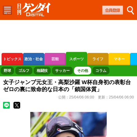
トピックス
政治・社会
芸能
スポーツ
ライフ
マネー
ボートレース
競輪
オートレース
野球
ゴルフ
格闘技
サッカー
その他
コラム
女子ジャンプ元女王・高梨沙羅 W杯自身初の表彰台
ゼロの裏に致命的な日本の「鎖国体質」
公開：
25/04/06 06:00
更新：
25/04/06 06:00