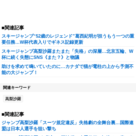
■関連記事
スキージャンプ“52歳のレジェンド”葛西紀明が担うもう一つの重
要任務…W杯代表入りでギネス記録更新
スキージャンプ高梨沙羅またまた「失格」の深層…北京五輪、W
杯に続く失態にSNS《また？》と物議
助けを求めて鳴いていたのに…カナダで猫が電柱の上から予測不
能の大ジャンプ！
関連キーワード
高梨沙羅
■関連記事
ジャンプ高梨沙羅「スーツ規定違反」失格劇の全舞台裏…国際連
盟は日本人選手を狙い撃ち