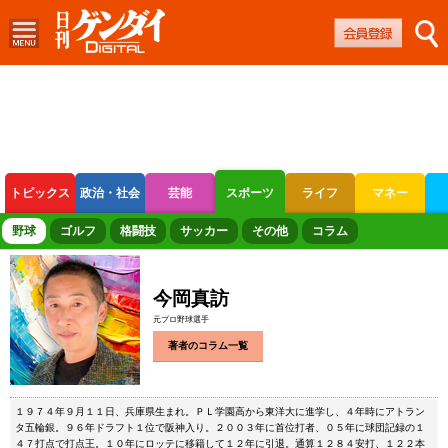
トピックス
政治・社会
芸能
スポーツ
ライフ
マネー
ボートレース
競輪
オートレース
野球
ゴルフ
格闘技
サッカー
その他
コラム
今岡真訪
元プロ野球選手
著者のコラム一覧
１９７４年９月１１日、兵庫県生まれ。ＰＬ学園高から東洋大に進学し、４年時にアトラン
タ五輪銀。９６年ドラフト１位で阪神入り。２００３年に首位打者、０５年に球団記録の１
４７打点で打点王。１０年にロッテに移籍して１２年に引退。通算１２８４安打、１２２本