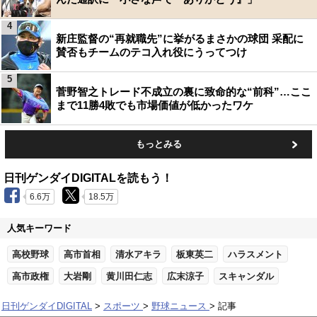
4
新庄監督の“再就職先”に挙がるまさかの球団 采配に
賛否もチームのテコ入れ役にうってつけ
5
菅野智之トレード不成立の裏に致命的な“前科”…ここ
まで11勝4敗でも市場価値が低かったワケ
もっとみる
日刊ゲンダイDIGITALを読もう！
6.6万
18.5万
人気キーワード
高校野球
高市首相
清水アキラ
板東英二
ハラスメント
高市政権
大岩剛
黄川田仁志
広末涼子
スキャンダル
日刊ゲンダイDIGITAL
スポーツ
野球ニュース
記事