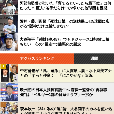
阿部前監督が吐いた「育てるといったら最下位」は何
だった？ 巨人“若手だらけ”でV争いに他球団も困惑
阪神・藤川監督「死球口撃」の逆効果…セ5球団に広
がる“阪神だけは勝たせない”
大谷翔平「9戦打率.457」でもドジャース1勝8敗…勝
ちたい一心の“暴走”で膝悪化の懸念
アクセスランキング
週間
1
中村倫也が「風、薫る」に大貢献…妻・水卜麻美アナ
との「ずっと仲良く」「にこやかな」近況
2
欧州初の日本人指揮官誕生へ 森保一監督の“再就職
先”は「ベルギー1部の日系クラブ」一択か
3
萩本欽一〈34〉私の“運”論 大谷翔平のカネを使い込
んだ通訳に「小さな声で『ありがとう』」