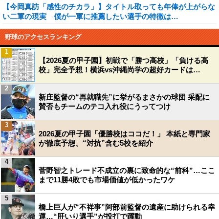
【今岡真訪「感性のチカラ」】タイトル取っても年俸が上がらな
い二軍の現実 僕が一軍に推薦したい選手の特徴は…
野球のアクセスランキング
1
【2026夏の甲子園】初戦で「勝つ高校」「負ける高
校」完全予想！横浜vs沖縄尚学の超好カードは…
2
新庄監督の“再就職先”に挙がるまさかの球団 采配に
賛否もチームのテコ入れ役にうってつけ
3
2026夏の甲子園「優勝校はココだ！」 本紙と専門家
が徹底予想、“対抗”含む5校を紹介
4
菅野智之トレード不成立の裏に致命的な“前科”…ここ
まで11勝4敗でも市場価値が低かったワケ
5
橋上巨人が“不祥事”阿部前監督の遺産に助けられる幸
運…“肝いり選手”が投打で躍動