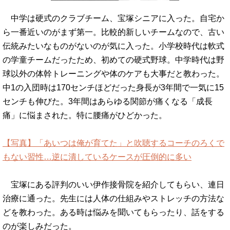
中学は硬式のクラブチーム、宝塚シニアに入った。自宅か
ら一番近いのがまず第一。比較的新しいチームなので、古い
伝統みたいなものがないのが気に入った。小学校時代は軟式
の学童チームだったため、初めての硬式野球。中学時代は野
球以外の体幹トレーニングや体のケアも大事だと教わった。
中1の入団時は170センチほどだった身長が3年間で一気に15
センチも伸びた。3年間はあらゆる関節が痛くなる「成長
痛」に悩まされた。特に腰痛がひどかった。
【写真】「あいつは俺が育てた」と吹聴するコーチのろくで
もない習性…逆に潰しているケースが圧倒的に多い
宝塚にある評判のいい伊作接骨院を紹介してもらい、連日
治療に通った。先生には人体の仕組みやストレッチの方法な
どを教わった。ある時は悩みを聞いてもらったり、話をする
のが楽しみだった。