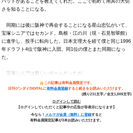
バットがあることを教えてくれた。ここで初めて用具の大切
さを知ることになる。
同期には後に阪神で再会することになる星山忠弘がいて、
宝塚シニアではセカンド。島根・江の川（現・石見智翠館）
に進学し、投手に転向した。日本文理大を経て僕と同じ1996
年ドラフト4位で阪神に入団。同1位の僕とまた同期になっ
た。
宝塚シニアは新しいチームだったが、
この記事は有料会員限定です。
日刊ゲンダイDIGITALに
有料会員登録
すると続きをお読みいただけます。
(残り231文字／全文1,009文字)
ログインして読む
【ログインしていただくと記事中の広告が非表示になります】
今なら！
メルマガ会員（無料）に登録
すると
有料会員限定記事が3本お読みいただけます。