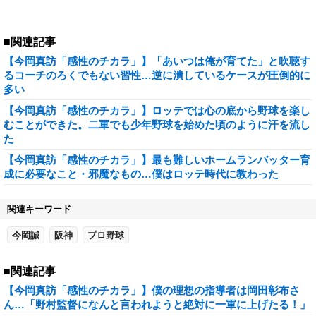
■関連記事
【今岡真訪「感性のチカラ」】「あいつは俺が育てた」と吹聴す
るコーチのろくでもない習性…逆に潰しているケースが圧倒的に
多い
【今岡真訪「感性のチカラ」】ロッテでは心の底から野球を楽し
むことができた。二軍でも少年野球を始めた頃のように汗を流し
た
【今岡真訪「感性のチカラ」】最も難しいホームランバッター育
成に必要なこと・邪魔なもの…僕はロッテ時代に教わった
関連キーワード
今岡誠
阪神
プロ野球
■関連記事
【今岡真訪「感性のチカラ」】僕の理想の指導者は岡田彰布さ
ん…「野村監督になんと言われようと絶対に一軍に上げたる！」