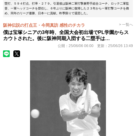
塁打、５９４打点、打率・２７９。引退後は阪神二軍打撃兼野手総合コーチ、ロッテ二軍監
督、一軍ヘッドコーチを歴任し、６年ぶりに阪神に復帰した２３年から一軍打撃コーチを務
め、同年のリーグ優勝、日本一に貢献。昨季限りで退団した。
> 一覧へ
阪神伝説の打点王・今岡真訪 感性のチカラ
僕は宝塚シニアの3年時、全国大会初出場でPL学園からス
カウトされた。後に阪神同期入団する二塁手は…
公開：
25/06/06 06:00
更新：
25/06/26 13:49