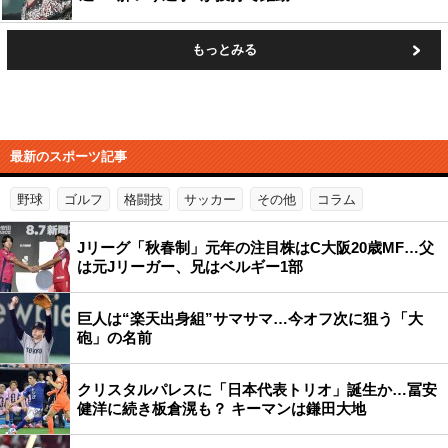
もっとみる
最新のスポーツ記事
野球
ゴルフ
格闘技
サッカー
その他
コラム
Jリーグ「秋春制」元年の注目株はC大阪20歳MF…父
は元Jリーガー、兄はベルギー1部
巨人は“楽天出身組”サマサマ…今オフ次に狙う「大
砲」の名前
クリスタルパレスに「日本代表トリオ」誕生か…冨安
健洋に続き板倉滉も？ キーマンは鎌田大地