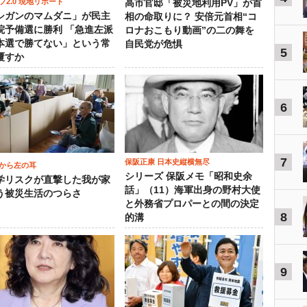
プ2.0 現地リポート
高市官邸「被災地利用PV」が首
シガンのマムダニ」が民主
相の命取りに？ 安倍元首相“コ
院予備選に勝利 「急進左派
ロナおこもり動画”の二の舞を
本選で勝てない」という常
自民党が危惧
5
覆すか
6
7
保阪正康 日本史縦横無尽
から左の耳
シリーズ 保阪メモ「昭和史余
学リスクが直撃した我が家
話」（11）海軍出身の野村大使
う被災生活のつらさ
と外務省プロパーとの間の決定
8
的溝
9