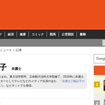
フ
経済
健康
コミック
競馬
公営競技
書籍
ニュース
記事
子
弁護士
市生まれ。東大法学部卒、立命館大法科大学院修了。2010年に弁護士
ーターとしてテレビなどのメディア出演のほか、「
弁護士三輪記子の
1
ネル
」などネットでも発信。
2
？