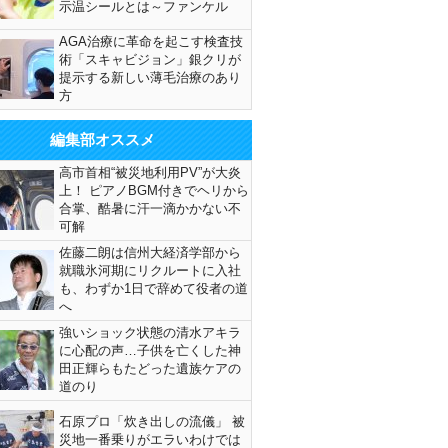
示温シールとは～ファンケル
AGA治療に革命を起こす検査技
術「スキャビジョン」銀クリが
提示する新しい薄毛治療のあり
方
編集部オススメ
高市首相“被災地利用PV”が大炎
上！ ピアノBGM付きでヘリから
合掌、酷暑に汗一滴かかない不
可解
佐藤二朗は信州大経済学部から
就職氷河期にリクルートに入社
も、わずか1日で辞めて役者の道
へ
強いショック状態の清水アキラ
に心配の声…子供を亡くした神
田正輝らもたどった遺族ケアの
道のり
石原プロ「炊き出しの流儀」 被
災地一番乗りがエラいわけでは