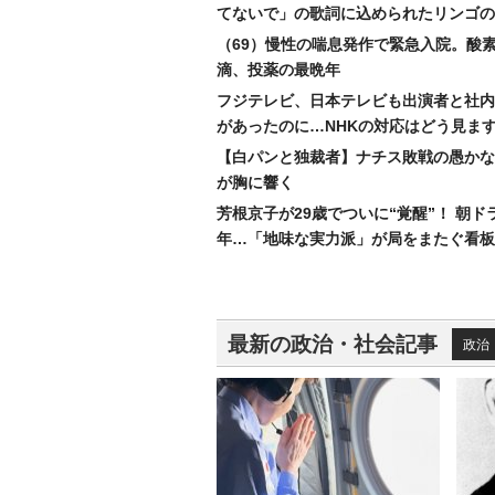
てないで」の歌詞に込められたリンゴの
（69）慢性の喘息発作で緊急入院。酸
滴、投薬の最晩年
フジテレビ、日本テレビも出演者と社内
があったのに…NHKの対応はどう見ま
【白パンと独裁者】ナチス敗戦の愚かな
が胸に響く
芳根京子が29歳でついに“覚醒”！ 朝ド
年…「地味な実力派」が局をまたぐ看板
最新の政治・社会記事
政治