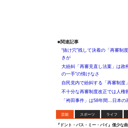
■関連記事
“抜け穴”残して決着の「再審制
きが
大紛糾「再審見直し法案」は政権
の一手”の情けなさ
自民党内で紛糾する「再審制度
不十分な再審制度改正では人権
「袴田事件」は58年間…日本の
芸能
スポーツ
ライフ
『ドント・パス・ミー・バイ』僅少な曲