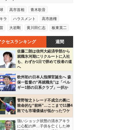
球
高市首相
青木歌音
キラ
ハラスメント
高市政権
苗
大岩剛
黄川田仁志
板東英二
アクセスランキング
週間
佐藤二朗は信州大経済学部から
就職氷河期にリクルートに入社
も、わずか1日で辞めて役者の道
へ
欧州初の日本人指揮官誕生へ 森
保一監督の“再就職先”は「ベル
ギー1部の日系クラブ」一択か
菅野智之トレード不成立の裏に
致命的な“前科”…ここまで11勝4
敗でも市場価値が低かったワケ
強いショック状態の清水アキラ
に心配の声…子供を亡くした神