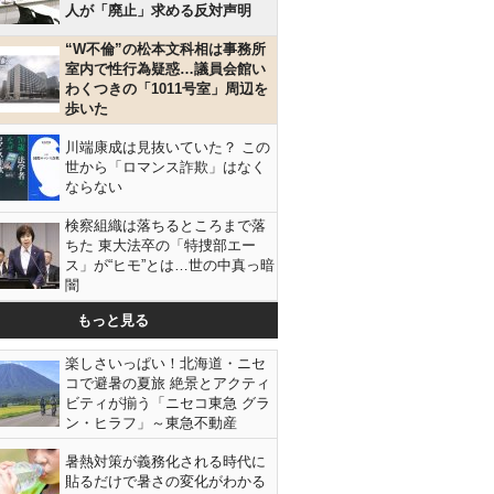
人が「廃止」求める反対声明
“W不倫”の松本文科相は事務所
室内で性行為疑惑…議員会館い
わくつきの「1011号室」周辺を
歩いた
川端康成は見抜いていた？ この
世から「ロマンス詐欺」はなく
ならない
検察組織は落ちるところまで落
ちた 東大法卒の「特捜部エー
ス」が“ヒモ”とは…世の中真っ暗
闇
もっと見る
楽しさいっぱい！北海道・ニセ
コで避暑の夏旅 絶景とアクティ
ビティが揃う「ニセコ東急 グラ
ン・ヒラフ」～東急不動産
暑熱対策が義務化される時代に
貼るだけで暑さの変化がわかる