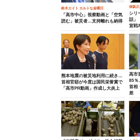
保阪正
鈴木エイト カルトな金曜日
シリ
「高市中心」視察動画と「空気
話」
読む」被災者…支持離れも納得
宣戦
高市
熊本地震の被災地利用に続き…
85
首相官邸が今度は国民栄誉賞で
首相
「高市PR動画」作成し大炎上
差