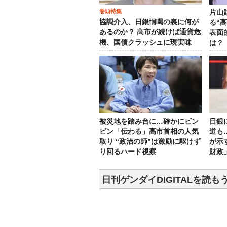
巻頭特集
片山
協調介入、日銀恫喝の裏に何が
る“
あるのか？ 高市が続けば通貨危
表面
機、国債クラッシュに現実味
は？
被災地を踏み台に…確かにビン
日銀
ビン「伝わる」高市首相の人気
道も
取り “政治の師”は激励に駆けず
が示
り回るハード視察
財政
日刊ゲンダイDIGITALを読も