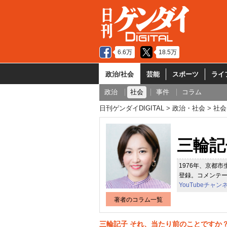
6.6万
18.5万
政治/社会
芸能
スポーツ
ライ
政治
社会
事件
コラム
日刊ゲンダイDIGITAL
政治・社会
社会
三輪記
1976年、京都
登録。コメンテ
YouTubeチャン
著者のコラム一覧
三輪記子 それ、当たり前のことですか