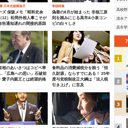
康 日本史縦横無尽
巻頭特集
高校野
ーズ 保阪メモ「昭和史余
偽善の8月が始まった 非核三原
（12）松岡外相人事こそが
則を踏みにじる高市&小泉コン
清水ア
布告通知遅れの間接的原因
ビの白々しさ
高市早
1
首相のあいさつはコピペ率
食料品の消費減税分を賄う「恒
％…「広島への思い」石破前
久財源」ならすでにある！ 25年
・愛子内親王とは絶望的格
度与党税制改正大綱は「法人税
2
引き上げ」に言及
3
4