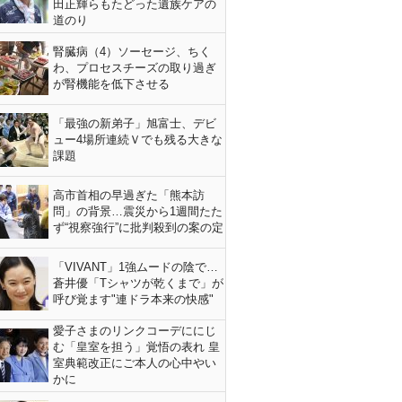
田正輝らもたどった遺族ケアの
道のり
腎臓病（4）ソーセージ、ちく
わ、プロセスチーズの取り過ぎ
が腎機能を低下させる
「最強の新弟子」旭富士、デビ
ュー4場所連続Ｖでも残る大きな
課題
高市首相の早過ぎた「熊本訪
問」の背景…震災から1週間たた
ず“視察強行”に批判殺到の案の定
「VIVANT」1強ムードの陰で…
蒼井優「Tシャツが乾くまで」が
呼び覚ます"連ドラ本来の快感"
愛子さまのリンクコーデににじ
む「皇室を担う」覚悟の表れ 皇
室典範改正にご本人の心中やい
かに