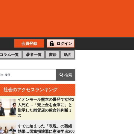
会員登録
ログイン
コラム一覧
著者一覧
書籍
紙面
社会のアクセスランキング
イオンモール熊本の爆発で女性2
人死亡…「売上金を金庫に」と
指示した雑貨店の致命的判断ミ
ス
すでに始まった「表現」の萎縮
効果…国旗損壊罪に憲法学者200