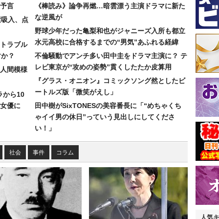
予言
《棒読み》論争再燃…暗雲漂う主演ドラマに新た
な逆風が
素吸入、点
野球少年だった亀梨和也がジャニーズ入所も都立
水元高校に合格するまでの“男気”あふれる経緯
トラブル
すか？
不倫騒動でアンチ多い田中圭をドラマ主演に？ テ
レビ東京が“攻めの姿勢”貫くしたたか皮算用
人間模様
『グラス・オニオン』コミックソング然としたビ
ートルズ版「微笑がえし」
ラから10
女優に
田中樹がSixTONESの美容番長に「“めちゃくち
ゃイイ男の休日”っていう見出しにしてくださ
い！」
社会
事件
コラム
人気