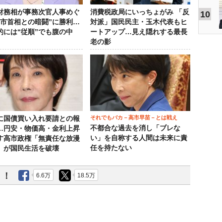
財務相が事務次官人事めぐ
消費税政局にいっちょがみ 「反
10
高市首相との暗闘”に勝利…
対派」国民民主・玉木代表もヒ
的には“従順”でも腹の中
ートアップ…見え隠れする最長
老の影
それでもバカ－高市早苗－とは戦え
に国債買い入れ要請との報
不都合な過去を消し「ブレな
…円安・物価高・金利上昇
い」を自称する人間は未来に責
す高市政権「無責任な放漫
任を持たない
」が国民生活を破壊
う！
6.6万
18.5万