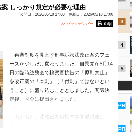
案 しっかり規定が必要な理由
公開日：
2026/05/18 17:00
更新日：
2026/05/18 17:00
3
>> バックナンバー
印刷
4
再審制度を見直す刑事訴訟法改正案のフェ
ーズが少しだけ変わりました。自民党が5月14
5
日の臨時総務会で検察官抗告の「原則禁止」
を改正案の「本則」（「付則」ではないとい
うこと）に盛り込むこととしました。閣議決
定後、国会に提出されました。
PR
もともと、法改正を目指す超党派議連は
「…
PR