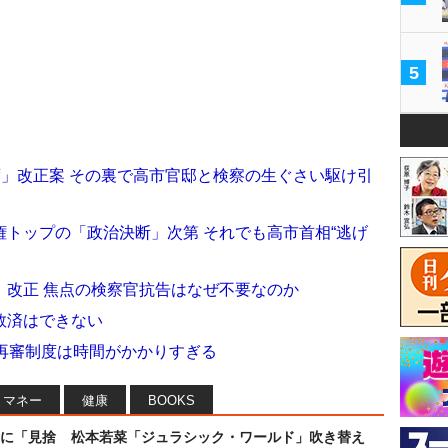
5
度」改正案 その裏で高市官邸と検察の生ぐさい駆け引
トップの「政治決断」次第 それでも高市首相“逃げ
」改正 焦点の検察官抗告はなぜ不要なのか
救済はできない
再審制度は時間がかかりすぎる
マネー
健康
BOOKS
に「見捨
松本若菜「ジュラシック・ワールド」吹き替え