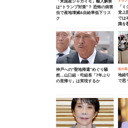
トラン
「米国産ジャガイモ」輸入解禁
「ミ
は“トランプ対策”？ 恐怖の病害
党上
虫で産地壊滅&自給率低下リス
では
ク
識を
右の耳
神戸への“聖地帰還”めぐり騒
地経
然…山口組・司組長「7年ぶり
で思
の里帰り」は実現するか