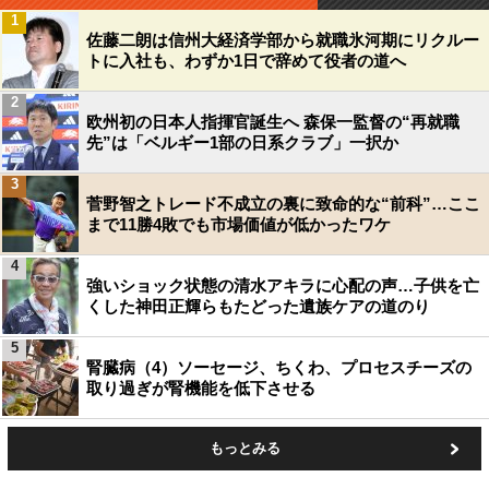
1
佐藤二朗は信州大経済学部から就職氷河期にリクルー
トに入社も、わずか1日で辞めて役者の道へ
2
欧州初の日本人指揮官誕生へ 森保一監督の“再就職
先”は「ベルギー1部の日系クラブ」一択か
3
菅野智之トレード不成立の裏に致命的な“前科”…ここ
まで11勝4敗でも市場価値が低かったワケ
4
強いショック状態の清水アキラに心配の声…子供を亡
くした神田正輝らもたどった遺族ケアの道のり
5
腎臓病（4）ソーセージ、ちくわ、プロセスチーズの
取り過ぎが腎機能を低下させる
もっとみる