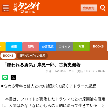
ー
健康
競馬
公営競技
コミック
写真
BOOKS
ボートレース
競輪
オートレース
BOOKS
日刊ゲンダイの書籍
「嫌われる勇気」岸見一郎、古賀史健著
公開：
14/03/26 07:00
更新：
16/10/17 04:37
■悩める青年と哲人との対話形式で説くアドラーの思想
本書は、フロイトが提唱したトラウマなどの原因論を否定
し、人間はみな「なにかしらの目的に沿って生きている」と