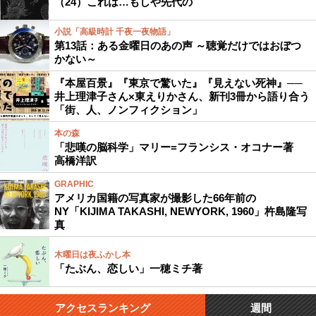
（24）これは…もしや先代の
小説「高級時計 千夜一夜物語」
第13話：ある金曜日のあの声 ～聴覚だけではおぼつ
かない～
『本屋百景』『東京で驚いた』『見えない死神』──
井上理津子さん×東えりかさん、新刊3冊から語り合う
「街、人、ノンフィクション」
本の森
「悲嘆の脳科学」マリー=フランシス・オコナー著
高橋洋訳
GRAPHIC
アメリカ国籍の写真家が撮影した66年前の
NY「KIJIMA TAKASHI, NEWYORK, 1960」杵島隆写
真
木曜日は夜ふかし本
「たぶん、恋しい」一穂ミチ著
アクセスランキング
週間