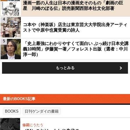
漫画一筋の人生は日本の漫画史そのもの「劇画の巨
星 川崎のぼる伝」読売新聞西部本社文化部著
4
コ本や（神楽坂）店主は東京芸大大学院出身アーティ
ストで中原中也賞受賞の詩人
5
「史上最強にわかりやすくて面白い ぶっ続け日本史講
義10時間」伊藤賀一著／フォレスト出版（選者：中川
淳一郎）
もっとみる
最新のBOOKS記事
BOOKS
日刊ゲンダイの書籍
修羅にうたう